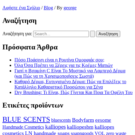
Αφήστε ένα Σχόλιο
/
Blog
/ By
george
Αναζήτηση
Αναζήτηση για:
Πρόσφατα Άρθρα
Πόσο Πράσινη είναι η Ρουτίνα Ομορφιάς σου;
Όλα Όσα Πρέπει να Ξέρεις για τις Κρέμες Ματιών
Γιατί η Βιταμίνη C Είναι Το Μυστικό για Λαμπερό Δέρμα
(και Πώς να τη Χρησιμοποιήσεις Σωστά)
Καθαρό Δέρμα, Ευτυχισμένο Δέρμα: Πώς να Επιλέξεις το
Κατάλληλο Καθαριστικό Προσώπου για Σένα
Dry Brushing: Τι Είναι, Πώς Γίνεται Και Ποια Τα Οφέλη Του
Ετικέτες προϊόντων
BLUE SCENTS
Bodyfarm
bluescents
eesome
kalliopes
kalliopesbm
kalliopes
Handmade Cosmetics
cosmetics
LN handmade soaps
soapngoods
zero waste
VOL