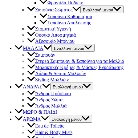
Φροντίδα Ποδιών
Σαπούνια Σώματος
Εναλλαγή μενού
Σαπούνια Καθαρισμού
Σαπούνια Απολέπισης
Στοματική Υγιεινή
Φυσικά Αποσμητικά
Αξεσουάρ Μπάνιου
ΜΑΛΛΙΑ
Εναλλαγή μενού
Σαμπουάν
Στερεά Σαμπουάν & Σαπούνια για τα Μαλλιά
Μαλακτικές Κρέμες & Μάσκες Ενυδάτωσης
Λάδια & Serum Μαλλιών
Styling Μαλλιών
ΑΝΔΡΑΣ
Εναλλαγή μενού
Άνδρας Πρόσωπο
Άνδρας Σώμα
Άνδρας Μαλλιά
ΜΩΡΟ & ΠΑΙΔΙ
ΑΡΩΜΑ
Εναλλαγή μενού
Eau de Toilette
Hair & Body Mists