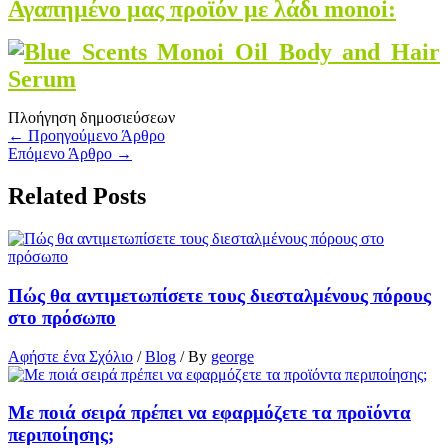
Αγαπημένο μας προϊόν με λάδι monoi:
Πλοήγηση δημοσιεύσεων
←
Προηγούμενο Άρθρο
Επόμενο Άρθρο
→
Related Posts
Πώς θα αντιμετωπίσετε τους διεσταλμένους πόρους
στο πρόσωπο
Αφήστε ένα Σχόλιο
/
Blog
/ By
george
Με ποιά σειρά πρέπει να εφαρμόζετε τα προϊόντα
περιποίησης;