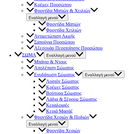
Κρέμες Προσώπου
Φροντίδα Ματιών & Χειλιών
Εναλλαγή μενού
Φροντίδα Ματιών
Φροντίδα Χειλιών
Αντιμετώπιση Ακμής
Σαπούνια Προσώπου
Αξεσουάρ Περιποίησης Προσώπου
ΣΩΜΑ
Εναλλαγή μενού
Μπάνιο & Ντους
Απολέπιση Σώματος
Ενυδάτωση Σώματος
Εναλλαγή μενού
Λοσιόν Σώματος
Κρέμες Σώματος
Βούτυρα Σώματος
Λάδια & Σέρουμ Σώματος
Κεραλοιφές
Κεριά Μασάζ
Φροντίδα Χεριών & Ποδιών
Εναλλαγή μενού
Φροντίδα Χεριών