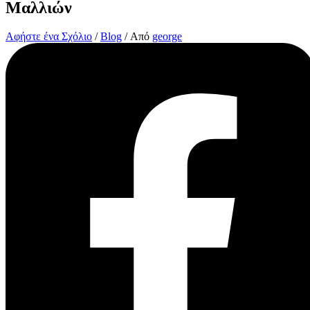
Μαλλιών
Αφήστε ένα Σχόλιο
/
Blog
/ Από
george