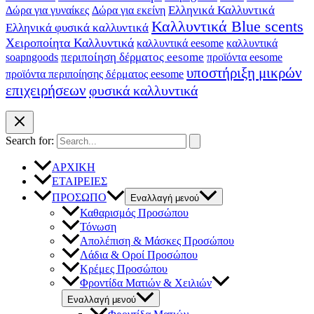
Ελληνικά Καλλυντικά
Δώρα για γυναίκες
Δώρα για εκείνη
Καλλυντικά Blue scents
Ελληνικά φυσικά καλλυντικά
Χειροποίητα Καλλυντικά
καλλυντικά eesome
καλλυντικά
soapngoods
περιποίηση δέρματος eesome
προϊόντα eesome
υποστήριξη μικρών
προϊόντα περιποίησης δέρματος eesome
επιχειρήσεων
φυσικά καλλυντικά
Search for:
ΑΡΧΙΚΗ
ΕΤΑΙΡΕΙΕΣ
ΠΡΟΣΩΠΟ
Εναλλαγή μενού
Καθαρισμός Προσώπου
Τόνωση
Απολέπιση & Μάσκες Προσώπου
Λάδια & Οροί Προσώπου
Κρέμες Προσώπου
Φροντίδα Ματιών & Χειλιών
Εναλλαγή μενού