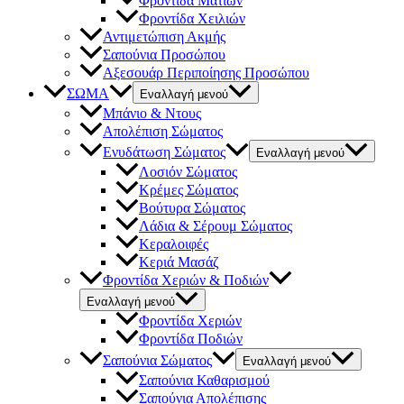
Φροντίδα Ματιών
Φροντίδα Χειλιών
Αντιμετώπιση Ακμής
Σαπούνια Προσώπου
Αξεσουάρ Περιποίησης Προσώπου
ΣΩΜΑ
Εναλλαγή μενού
Μπάνιο & Ντους
Απολέπιση Σώματος
Ενυδάτωση Σώματος
Εναλλαγή μενού
Λοσιόν Σώματος
Κρέμες Σώματος
Βούτυρα Σώματος
Λάδια & Σέρουμ Σώματος
Κεραλοιφές
Κεριά Μασάζ
Φροντίδα Χεριών & Ποδιών
Εναλλαγή μενού
Φροντίδα Χεριών
Φροντίδα Ποδιών
Σαπούνια Σώματος
Εναλλαγή μενού
Σαπούνια Καθαρισμού
Σαπούνια Απολέπισης