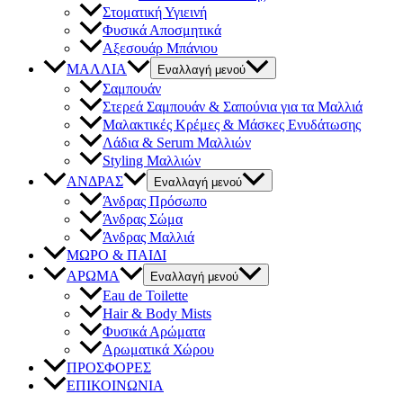
Στοματική Υγιεινή
Φυσικά Αποσμητικά
Αξεσουάρ Μπάνιου
ΜΑΛΛΙΑ
Εναλλαγή μενού
Σαμπουάν
Στερεά Σαμπουάν & Σαπούνια για τα Μαλλιά
Μαλακτικές Κρέμες & Μάσκες Ενυδάτωσης
Λάδια & Serum Μαλλιών
Styling Μαλλιών
ΑΝΔΡΑΣ
Εναλλαγή μενού
Άνδρας Πρόσωπο
Άνδρας Σώμα
Άνδρας Μαλλιά
ΜΩΡΟ & ΠΑΙΔΙ
ΑΡΩΜΑ
Εναλλαγή μενού
Eau de Toilette
Hair & Body Mists
Φυσικά Αρώματα
Αρωματικά Χώρου
ΠΡΟΣΦΟΡΕΣ
ΕΠΙΚΟΙΝΩΝΙΑ