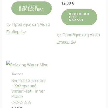
5.00
Βαθμολογήθηκε
12.00
€
από 5
με
ΔΙΑΒΆΣΤΕ
ΠΕΡΙΣΣΌΤΕΡΑ
4.67
από 5
ΠΡΟΣΘΉΚΗ
ΣΤΟ
ΚΑΛΆΘΙ
Προσθήκη στη Λίστα
Επιθυμιών
Προσθήκη στη Λίστα
Επιθυμιών
Τόνωση
Nymfes Cosmetics
– Χαλαρωτικό
Water Mist – Inner
Peace
Βαθμολογήθηκε