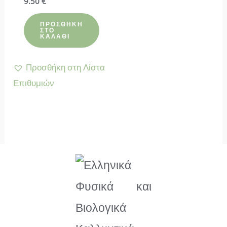
9.50
€
με
0
από
ΠΡΟΣΘΉΚΗ
5
ΣΤΟ
ΚΑΛΆΘΙ
Προσθήκη στη Λίστα
Επιθυμιών