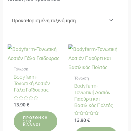
Τόνωση
Bodyfarm-
Τόνωση
Τονωτική Λοσιόν
Bodyfarm-
Γάλα Γαϊδούρας
Τονωτική Λοσιόν
Γιαούρτι και
Βαθμολογήθηκε
13.90
€
Βασιλικός Πολτός
με
0
από
ΠΡΟΣΘΉΚΗ
Βαθμολογήθηκε
13.90
€
5
ΣΤΟ
με
ΚΑΛΆΘΙ
0