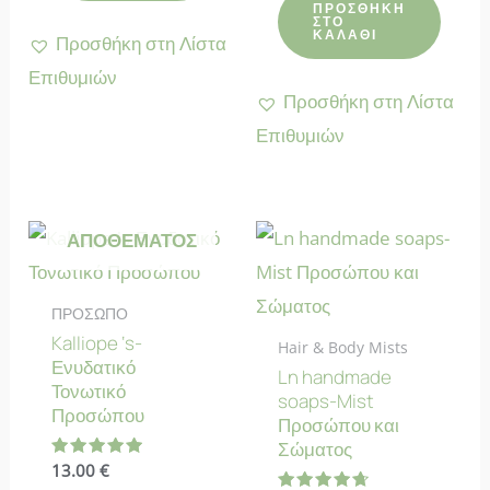
από
ΠΡΟΣΘΉΚΗ
5
ΣΤΟ
ΚΑΛΆΘΙ
Προσθήκη στη Λίστα
Επιθυμιών
Προσθήκη στη Λίστα
Επιθυμιών
ΕΚΤΌΣ
ΑΠΟΘΈΜΑΤΟΣ
ΠΡΟΣΩΠΟ
Kalliope ‘s-
Hair & Body Mists
Ενυδατικό
Ln handmade
Τονωτικό
soaps-Mist
Προσώπου
Προσώπου και
Σώματος
Βαθμολογήθηκε
13.00
€
με