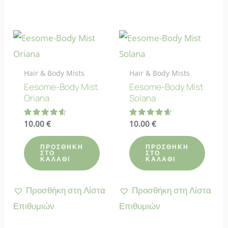
Hair & Body Mists
Hair & Body Mists
Eesome-Body Mist
Eesome-Body Mist
Oriana
Solana
Βαθμολογήθηκε
10.00
€
Βαθμολογήθηκε
10.00
€
με
με
4.63
4.63
από 5
από 5
ΠΡΟΣΘΉΚΗ
ΠΡΟΣΘΉΚΗ
ΣΤΟ
ΣΤΟ
ΚΑΛΆΘΙ
ΚΑΛΆΘΙ
Προσθήκη στη Λίστα
Προσθήκη στη Λίστα
Επιθυμιών
Επιθυμιών