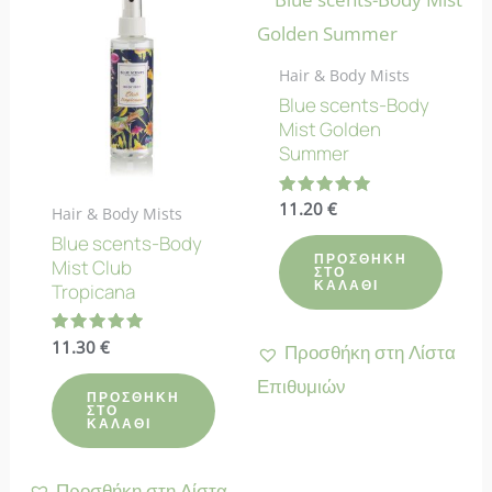
Hair & Body Mists
Blue scents-Body
Mist Golden
Summer
Βαθμολογήθηκε
11.20
€
Hair & Body Mists
με
5.00
Blue scents-Body
από 5
ΠΡΟΣΘΉΚΗ
Mist Club
ΣΤΟ
ΚΑΛΆΘΙ
Tropicana
Βαθμολογήθηκε
11.30
€
Προσθήκη στη Λίστα
με
5.00
Επιθυμιών
από 5
ΠΡΟΣΘΉΚΗ
ΣΤΟ
ΚΑΛΆΘΙ
Προσθήκη στη Λίστα