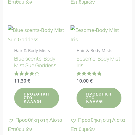
Επιθυμιών
Επιθυμιών
Hair & Body Mists
Hair & Body Mists
Blue scents-Body
Eesome-Body Mist
Mist Sun Goddess
Iris
Βαθμολογήθηκε
11.30
€
Βαθμολογήθηκε
10.00
€
με
με
4.33
4.90
από 5
από 5
ΠΡΟΣΘΉΚΗ
ΠΡΟΣΘΉΚΗ
ΣΤΟ
ΣΤΟ
ΚΑΛΆΘΙ
ΚΑΛΆΘΙ
Προσθήκη στη Λίστα
Προσθήκη στη Λίστα
Επιθυμιών
Επιθυμιών