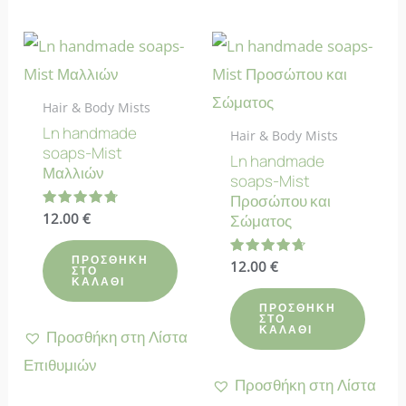
Hair & Body Mists
Ln handmade
Hair & Body Mists
soaps-Mist
Ln handmade
Μαλλιών
soaps-Mist
Προσώπου και
Βαθμολογήθηκε
12.00
€
Σώματος
με
4.78
από 5
ΠΡΟΣΘΉΚΗ
Βαθμολογήθηκε
12.00
€
ΣΤΟ
με
ΚΑΛΆΘΙ
4.67
από 5
ΠΡΟΣΘΉΚΗ
ΣΤΟ
ΚΑΛΆΘΙ
Προσθήκη στη Λίστα
Επιθυμιών
Προσθήκη στη Λίστα