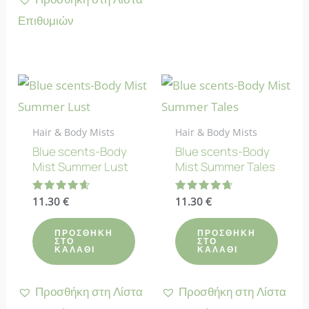
Επιθυμιών
Hair & Body Mists
Hair & Body Mists
Blue scents-Body
Blue scents-Body
Mist Summer Lust
Mist Summer Tales
Βαθμολογήθηκε
11.30
€
Βαθμολογήθηκε
11.30
€
με
με
4.67
4.67
από 5
από 5
ΠΡΟΣΘΉΚΗ
ΠΡΟΣΘΉΚΗ
ΣΤΟ
ΣΤΟ
ΚΑΛΆΘΙ
ΚΑΛΆΘΙ
Προσθήκη στη Λίστα
Προσθήκη στη Λίστα