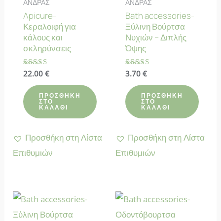
ΑΝΔΡΑΣ
ΑΝΔΡΑΣ
Apicure-
Bath accessories-
Κεραλοιφή για
Ξύλινη Βούρτσα
κάλους και
Νυχιών – Διπλής
σκληρύνσεις
Όψης
Βαθμολογήθηκε
22.00
€
Βαθμολογήθηκε
3.70
€
με
με
4.70
4.67
από 5
από 5
ΠΡΟΣΘΉΚΗ
ΠΡΟΣΘΉΚΗ
ΣΤΟ
ΣΤΟ
ΚΑΛΆΘΙ
ΚΑΛΆΘΙ
Προσθήκη στη Λίστα
Προσθήκη στη Λίστα
Επιθυμιών
Επιθυμιών