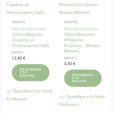
ΑΝΔΡΑΣ
ΑΝΔΡΑΣ
Bath accessories-
Bath accessories-
Ξύλινη Βούρτσα
Οδοντόβουρτσα
Σώματος με
Μπαμπού
Αποσπώμενη Λαβή
Ενηλίκων – Μαύρη,
Μαλακή
Βαθμολογήθηκε
12.90
€
με
Βαθμολογήθηκε
3.30
€
4.63
με
από 5
ΠΡΟΣΘΉΚΗ
4.78
ΣΤΟ
από 5
ΠΡΟΣΘΉΚΗ
ΚΑΛΆΘΙ
ΣΤΟ
ΚΑΛΆΘΙ
Προσθήκη στη Λίστα
Προσθήκη στη Λίστα
Επιθυμιών
Επιθυμιών