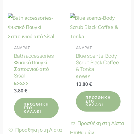
ΑΝΔΡΑΣ
ΑΝΔΡΑΣ
Bath accessories-
Blue scents-Body
Φυσικό Πουγκί
Scrub Black Coffee
Σαπουνιού από
& Tonka
Sisal
Βαθμολογήθηκε
13.80
€
με
Βαθμολογήθηκε
3.80
€
4.33
με
από 5
ΠΡΟΣΘΉΚΗ
4.67
ΣΤΟ
από 5
ΠΡΟΣΘΉΚΗ
ΚΑΛΆΘΙ
ΣΤΟ
ΚΑΛΆΘΙ
Προσθήκη στη Λίστα
Προσθήκη στη Λίστα
Επιθυμιών