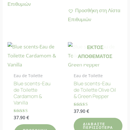
Επιθυμιών
Προσθήκη στη Λίστα
Επιθυμιών
ΕΚΤΌΣ
ΑΠΟΘΈΜΑΤΟΣ
Eau de Toilette
Eau de Toilette
Blue scents-Eau
Blue scents-Eau
de Toilette
de Toilette Olive Oil
Cardamom &
& Green Pepper
Vanilla
Βαθμολογήθηκε
37.90
€
με
Βαθμολογήθηκε
37.90
€
4.83
με
από 5
ΔΙΑΒΆΣΤΕ
5.00
ΠΕΡΙΣΣΌΤΕΡΑ
από 5