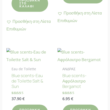
ΠΡΟΣΘΉΚΗ
ΣΤΟ
ΚΑΛΆΘΙ
Προσθήκη στη Λίστα
Επιθυμιών
Προσθήκη στη Λίστα
Επιθυμιών
Eau de Toilette
ΑΝΔΡΑΣ
Blue scents-Eau
Blue scents-
de Toilette Salt &
Αφρόλουτρο
Sun
Bergamot
Βαθμολογήθηκε
37.90
€
Βαθμολογήθηκε
6.95
€
με
με
4.67
4.50
από 5
από 5
ΠΡΟΣΘΉΚΗ
ΠΡΟΣΘΉΚΗ