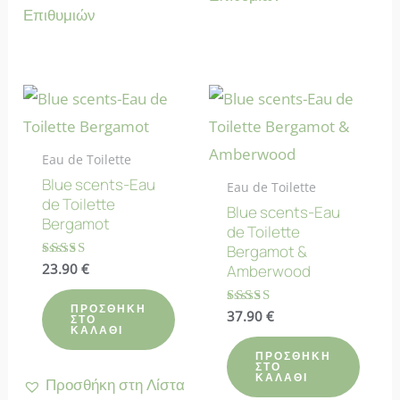
Επιθυμιών
Eau de Toilette
Blue scents-Eau
Eau de Toilette
de Toilette
Blue scents-Eau
Bergamot
de Toilette
Bergamot &
Βαθμολογήθηκε
23.90
€
Amberwood
με
4.50
από 5
ΠΡΟΣΘΉΚΗ
Βαθμολογήθηκε
37.90
€
ΣΤΟ
με
ΚΑΛΆΘΙ
4.40
από 5
ΠΡΟΣΘΉΚΗ
ΣΤΟ
ΚΑΛΆΘΙ
Προσθήκη στη Λίστα