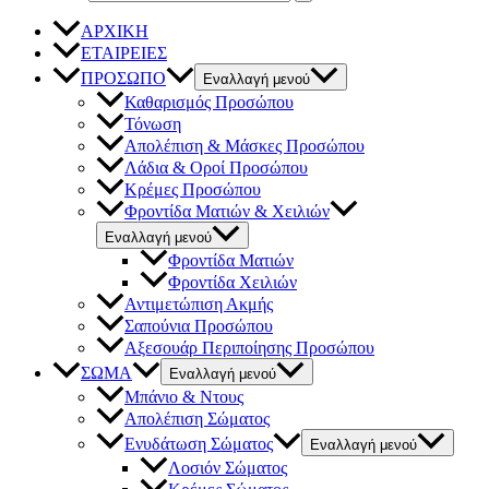
ΑΡΧΙΚΗ
ΕΤΑΙΡΕΙΕΣ
ΠΡΟΣΩΠΟ
Εναλλαγή μενού
Καθαρισμός Προσώπου
Τόνωση
Απολέπιση & Μάσκες Προσώπου
Λάδια & Οροί Προσώπου
Κρέμες Προσώπου
Φροντίδα Ματιών & Χειλιών
Εναλλαγή μενού
Φροντίδα Ματιών
Φροντίδα Χειλιών
Αντιμετώπιση Ακμής
Σαπούνια Προσώπου
Αξεσουάρ Περιποίησης Προσώπου
ΣΩΜΑ
Εναλλαγή μενού
Μπάνιο & Ντους
Απολέπιση Σώματος
Ενυδάτωση Σώματος
Εναλλαγή μενού
Λοσιόν Σώματος