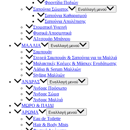
Φροντίδα Ποδιών
Σαπούνια Σώματος
Εναλλαγή μενού
Σαπούνια Καθαρισμού
Σαπούνια Απολέπισης
Στοματική Υγιεινή
Φυσικά Αποσμητικά
Αξεσουάρ Μπάνιου
ΜΑΛΛΙΑ
Εναλλαγή μενού
Σαμπουάν
Στερεά Σαμπουάν & Σαπούνια για τα Μαλλιά
Μαλακτικές Κρέμες & Μάσκες Ενυδάτωσης
Λάδια & Serum Μαλλιών
Styling Μαλλιών
ΑΝΔΡΑΣ
Εναλλαγή μενού
Άνδρας Πρόσωπο
Άνδρας Σώμα
Άνδρας Μαλλιά
ΜΩΡΟ & ΠΑΙΔΙ
ΑΡΩΜΑ
Εναλλαγή μενού
Eau de Toilette
Hair & Body Mists