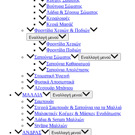
Κρέμες Σώματος
Βούτυρα Σώματος
Λάδια & Σέρουμ Σώματος
Κεραλοιφές
Κεριά Μασάζ
Φροντίδα Χεριών & Ποδιών
Εναλλαγή μενού
Φροντίδα Χεριών
Φροντίδα Ποδιών
Σαπούνια Σώματος
Εναλλαγή μενού
Σαπούνια Καθαρισμού
Σαπούνια Απολέπισης
Στοματική Υγιεινή
Φυσικά Αποσμητικά
Αξεσουάρ Μπάνιου
ΜΑΛΛΙΑ
Εναλλαγή μενού
Σαμπουάν
Στερεά Σαμπουάν & Σαπούνια για τα Μαλλιά
Μαλακτικές Κρέμες & Μάσκες Ενυδάτωσης
Λάδια & Serum Μαλλιών
Styling Μαλλιών
ΑΝΔΡΑΣ
Εναλλαγή μενού