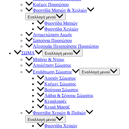
Κρέμες Προσώπου
Φροντίδα Ματιών & Χειλιών
Εναλλαγή μενού
Φροντίδα Ματιών
Φροντίδα Χειλιών
Αντιμετώπιση Ακμής
Σαπούνια Προσώπου
Αξεσουάρ Περιποίησης Προσώπου
ΣΩΜΑ
Εναλλαγή μενού
Μπάνιο & Ντους
Απολέπιση Σώματος
Ενυδάτωση Σώματος
Εναλλαγή μενού
Λοσιόν Σώματος
Κρέμες Σώματος
Βούτυρα Σώματος
Λάδια & Σέρουμ Σώματος
Κεραλοιφές
Κεριά Μασάζ
Φροντίδα Χεριών & Ποδιών
Εναλλαγή μενού
Φροντίδα Χεριών