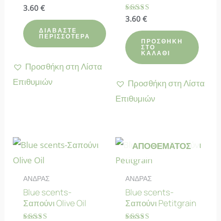
Βαθμολογήθηκε
3.60
€
με
Βαθμολογήθηκε
3.60
€
4.80
με
από 5
ΔΙΑΒΆΣΤΕ
5.00
ΠΕΡΙΣΣΌΤΕΡΑ
από 5
ΠΡΟΣΘΉΚΗ
ΣΤΟ
ΚΑΛΆΘΙ
Προσθήκη στη Λίστα
Επιθυμιών
Προσθήκη στη Λίστα
Επιθυμιών
ΕΚΤΌΣ
ΑΠΟΘΈΜΑΤΟΣ
ΑΝΔΡΑΣ
ΑΝΔΡΑΣ
Blue scents-
Blue scents-
Σαπούνι Olive Oil
Σαπούνι Petitgrain