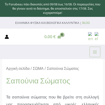
Το Panabeau πάει διακοπές από 09/08 έως 16/08. Οι παραγγελίες που
θα γίνουν αυτό το διάστημα, θα αποσταλούν στις 17/08. Σας
ευχαριστούμε!
Μετάβαση
ΕΛΛΗΝΙΚΑ ΦΥΣΙΚΑ ΚΑΙ ΒΙΟΛΟΓΙΚΑ ΚΑΛΛΥΝΤΙΚΑ |
BLOG
στο
περιεχόμενο
0.00
€
MAI
ME
Αρχική σελίδα
/
ΣΩΜΑ
/ Σαπούνια Σώματος
Σαπούνια Σώματος
Τα σαπούνια σώματος που θα βρείτε στη συλλογή
μας παρασκευάζονται από μικρές, ελληνικές