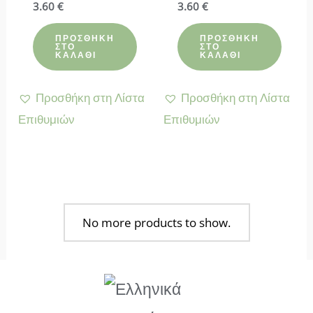
Βαθμολογήθηκε
3.60
€
Βαθμολογήθηκε
3.60
€
με
με
4.80
4.90
από 5
από 5
ΠΡΟΣΘΉΚΗ
ΠΡΟΣΘΉΚΗ
ΣΤΟ
ΣΤΟ
ΚΑΛΆΘΙ
ΚΑΛΆΘΙ
Προσθήκη στη Λίστα
Προσθήκη στη Λίστα
Επιθυμιών
Επιθυμιών
No more products to show.