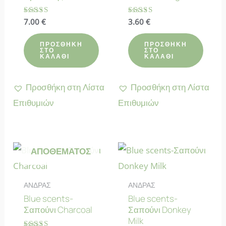
Βαθμολογήθηκε
7.00
€
Βαθμολογήθηκε
3.60
€
με
με
4.80
4.58
από 5
από 5
ΠΡΟΣΘΉΚΗ
ΠΡΟΣΘΉΚΗ
ΣΤΟ
ΣΤΟ
ΚΑΛΆΘΙ
ΚΑΛΆΘΙ
Προσθήκη στη Λίστα
Προσθήκη στη Λίστα
Επιθυμιών
Επιθυμιών
ΕΚΤΌΣ
ΑΠΟΘΈΜΑΤΟΣ
ΑΝΔΡΑΣ
ΑΝΔΡΑΣ
Blue scents-
Blue scents-
Σαπούνι Charcoal
Σαπούνι Donkey
Milk