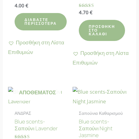
Βαθμολογήθηκε
4.00
€
με
Βαθμολογήθηκε
4.70
€
4.78
με
από 5
ΔΙΑΒΆΣΤΕ
4.80
ΠΕΡΙΣΣΌΤΕΡΑ
από 5
ΠΡΟΣΘΉΚΗ
ΣΤΟ
ΚΑΛΆΘΙ
Προσθήκη στη Λίστα
Επιθυμιών
Προσθήκη στη Λίστα
Επιθυμιών
ΕΚΤΌΣ
ΑΠΟΘΈΜΑΤΟΣ
ΑΝΔΡΑΣ
Σαπούνια Καθαρισμού
Blue scents-
Blue scents-
Σαπούνι Lavender
Σαπούνι Night
Jasmine