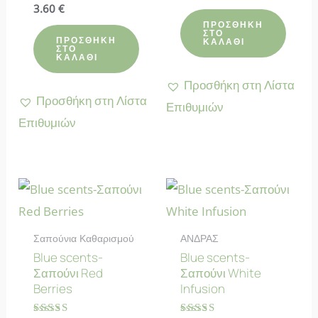
με
Βαθμολογήθηκε
3.60
€
4.90
με
από 5
ΠΡΟΣΘΉΚΗ
4.50
ΣΤΟ
από 5
ΠΡΟΣΘΉΚΗ
ΚΑΛΆΘΙ
ΣΤΟ
ΚΑΛΆΘΙ
Προσθήκη στη Λίστα
Προσθήκη στη Λίστα
Επιθυμιών
Επιθυμιών
Σαπούνια Καθαρισμού
ΑΝΔΡΑΣ
Blue scents-
Blue scents-
Σαπούνι Red
Σαπούνι White
Berries
Infusion