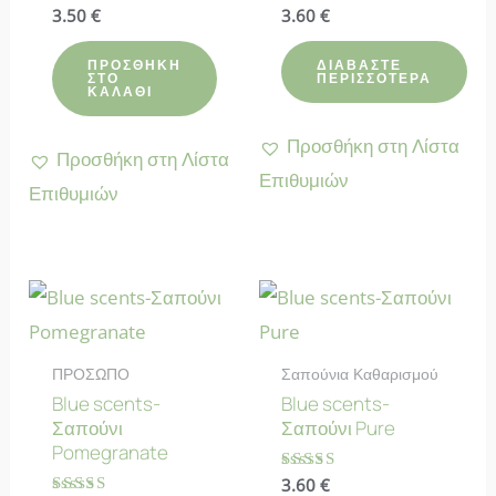
Βαθμολογήθηκε
3.50
€
Βαθμολογήθηκε
3.60
€
με
με
4.83
4.60
από 5
από 5
ΠΡΟΣΘΉΚΗ
ΔΙΑΒΆΣΤΕ
ΣΤΟ
ΠΕΡΙΣΣΌΤΕΡΑ
ΚΑΛΆΘΙ
Προσθήκη στη Λίστα
Προσθήκη στη Λίστα
Επιθυμιών
Επιθυμιών
ΠΡΟΣΩΠΟ
Σαπούνια Καθαρισμού
Blue scents-
Blue scents-
Σαπούνι
Σαπούνι Pure
Pomegranate
Βαθμολογήθηκε
3.60
€