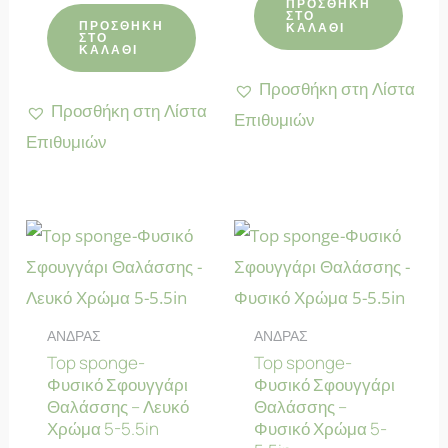
ΠΡΟΣΘΉΚΗ
0
5
ΣΤΟ
από
ΠΡΟΣΘΉΚΗ
ΚΑΛΆΘΙ
5
ΣΤΟ
ΚΑΛΆΘΙ
Προσθήκη στη Λίστα
Προσθήκη στη Λίστα
Επιθυμιών
Επιθυμιών
ΑΝΔΡΑΣ
ΑΝΔΡΑΣ
Top sponge-
Top sponge-
Φυσικό Σφουγγάρι
Φυσικό Σφουγγάρι
Θαλάσσης – Λευκό
Θαλάσσης –
Χρώμα 5-5.5in
Φυσικό Χρώμα 5-