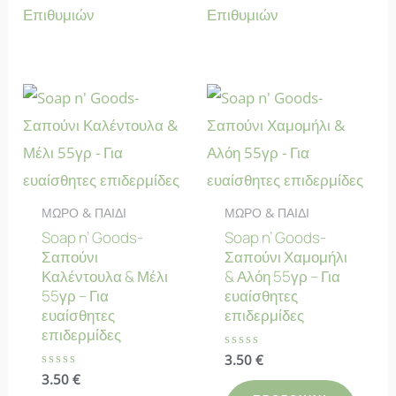
Επιθυμιών
Επιθυμιών
ΜΩΡΟ & ΠΑΙΔΙ
ΜΩΡΟ & ΠΑΙΔΙ
Soap n’ Goods-
Soap n’ Goods-
Σαπούνι
Σαπούνι Χαμομήλι
Καλέντουλα & Μέλι
& Αλόη 55γρ – Για
55γρ – Για
ευαίσθητες
ευαίσθητες
επιδερμίδες
επιδερμίδες
Βαθμολογήθηκε
3.50
€
με
Βαθμολογήθηκε
3.50
€
0
με
από