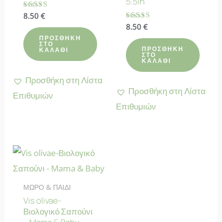
5.5in
Βαθμολογήθηκε
8.50
€
με
Βαθμολογήθηκε
8.50
€
5.00
με
από 5
ΠΡΟΣΘΉΚΗ
4.83
ΣΤΟ
από 5
ΠΡΟΣΘΉΚΗ
ΚΑΛΆΘΙ
ΣΤΟ
ΚΑΛΆΘΙ
Προσθήκη στη Λίστα
Προσθήκη στη Λίστα
Επιθυμιών
Επιθυμιών
ΜΩΡΟ & ΠΑΙΔΙ
Vis olivae-
Βιολογικό Σαπούνι