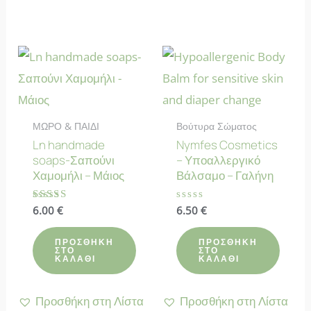
ΜΩΡΟ & ΠΑΙΔΙ
Βούτυρα Σώματος
Ln handmade
Nymfes Cosmetics
soaps-Σαπούνι
– Υποαλλεργικό
Χαμομήλι – Μάιος
Βάλσαμο – Γαλήνη
Βαθμολογήθηκε
6.00
€
Βαθμολογήθηκε
6.50
€
με
με
4.70
0
από 5
από
ΠΡΟΣΘΉΚΗ
ΠΡΟΣΘΉΚΗ
5
ΣΤΟ
ΣΤΟ
ΚΑΛΆΘΙ
ΚΑΛΆΘΙ
Προσθήκη στη Λίστα
Προσθήκη στη Λίστα