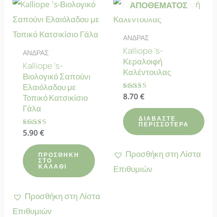
ΑΠΟΘΈΜΑΤΟΣ
ΑΝΔΡΑΣ
Kalliope ‘s-
ΑΝΔΡΑΣ
Κεραλοιφή
Kalliope ‘s-
Καλέντουλας
Βιολογικό Σαπούνι
Ελαιόλαδου με
Βαθμολογήθηκε
8.70
€
Τοπικό Κατσικίσιο
με
Γάλα
4.83
από 5
ΔΙΑΒΆΣΤΕ
ΠΕΡΙΣΣΌΤΕΡΑ
Βαθμολογήθηκε
5.90
€
με
5.00
Προσθήκη στη Λίστα
από 5
ΠΡΟΣΘΉΚΗ
ΣΤΟ
ΚΑΛΆΘΙ
Επιθυμιών
Προσθήκη στη Λίστα
Επιθυμιών