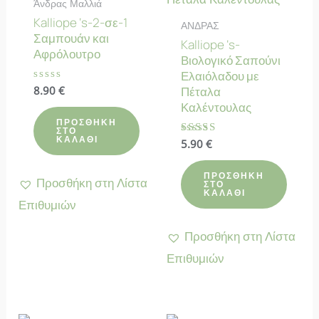
Άνδρας Μαλλιά
Kalliope ‘s-2-σε-1
ΑΝΔΡΑΣ
Σαμπουάν και
Kalliope ‘s-
Αφρόλουτρο
Βιολογικό Σαπούνι
Ελαιόλαδου με
Βαθμολογήθηκε
8.90
€
Πέταλα
με
Καλέντουλας
0
από
ΠΡΟΣΘΉΚΗ
5
ΣΤΟ
ΚΑΛΆΘΙ
Βαθμολογήθηκε
5.90
€
με
5.00
από 5
ΠΡΟΣΘΉΚΗ
Προσθήκη στη Λίστα
ΣΤΟ
ΚΑΛΆΘΙ
Επιθυμιών
Προσθήκη στη Λίστα
Επιθυμιών
ΕΚΤΌΣ