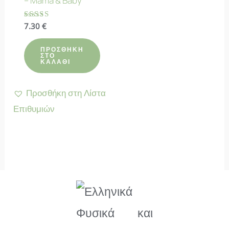
– Mama & Baby
Βαθμολογήθηκε
7.30
€
με
4.83
από 5
ΠΡΟΣΘΉΚΗ
ΣΤΟ
ΚΑΛΆΘΙ
Προσθήκη στη Λίστα
Επιθυμιών