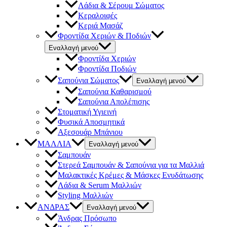
Λάδια & Σέρουμ Σώματος
Κεραλοιφές
Κεριά Μασάζ
Φροντίδα Χεριών & Ποδιών
Εναλλαγή μενού
Φροντίδα Χεριών
Φροντίδα Ποδιών
Σαπούνια Σώματος
Εναλλαγή μενού
Σαπούνια Καθαρισμού
Σαπούνια Απολέπισης
Στοματική Υγιεινή
Φυσικά Αποσμητικά
Αξεσουάρ Μπάνιου
ΜΑΛΛΙΑ
Εναλλαγή μενού
Σαμπουάν
Στερεά Σαμπουάν & Σαπούνια για τα Μαλλιά
Μαλακτικές Κρέμες & Μάσκες Ενυδάτωσης
Λάδια & Serum Μαλλιών
Styling Μαλλιών
ΑΝΔΡΑΣ
Εναλλαγή μενού
Άνδρας Πρόσωπο