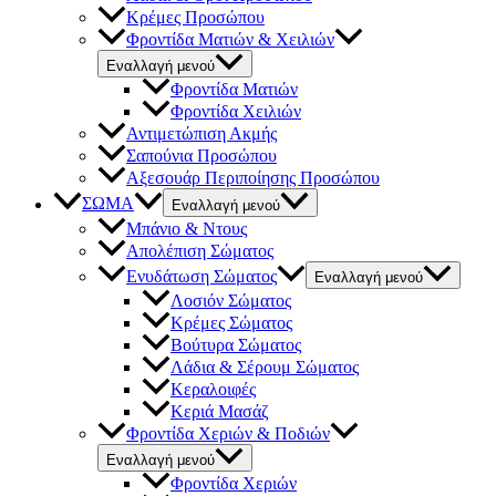
Κρέμες Προσώπου
Φροντίδα Ματιών & Χειλιών
Εναλλαγή μενού
Φροντίδα Ματιών
Φροντίδα Χειλιών
Αντιμετώπιση Ακμής
Σαπούνια Προσώπου
Αξεσουάρ Περιποίησης Προσώπου
ΣΩΜΑ
Εναλλαγή μενού
Μπάνιο & Ντους
Απολέπιση Σώματος
Ενυδάτωση Σώματος
Εναλλαγή μενού
Λοσιόν Σώματος
Κρέμες Σώματος
Βούτυρα Σώματος
Λάδια & Σέρουμ Σώματος
Κεραλοιφές
Κεριά Μασάζ
Φροντίδα Χεριών & Ποδιών
Εναλλαγή μενού
Φροντίδα Χεριών