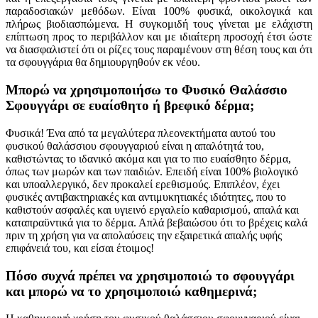
παραδοσιακών μεθόδων. Είναι 100% φυσικά, οικολογικά και
πλήρως βιοδιασπώμενα. Η συγκομιδή τους γίνεται με ελάχιστη
επίπτωση προς το περιβάλλον και με ιδιαίτερη προσοχή έτσι ώστε
να διασφαλιστεί ότι οι ρίζες τους παραμένουν στη θέση τους και ότι
τα σφουγγάρια θα δημιουργηθούν εκ νέου.
Μπορώ να χρησιμοποιήσω το Φυσικό Θαλάσσιο
Σφουγγάρι σε ευαίσθητο ή βρεφικό δέρμα;
Φυσικά! Ένα από τα μεγαλύτερα πλεονεκτήματα αυτού του
φυσικού θαλάσσιου σφουγγαριού είναι η απαλότητά του,
καθιστώντας το ιδανικό ακόμα και για το πιο ευαίσθητο δέρμα,
όπως των μωρών και των παιδιών. Επειδή είναι 100% βιολογικό
και υποαλλεργικό, δεν προκαλεί ερεθισμούς. Επιπλέον, έχει
φυσικές αντιβακτηριακές και αντιμυκητιακές ιδιότητες, που το
καθιστούν ασφαλές και υγιεινό εργαλείο καθαρισμού, απαλά και
καταπραϋντικά για το δέρμα. Απλά βεβαιώσου ότι το βρέχεις καλά
πριν τη χρήση για να απολαύσεις την εξαιρετικά απαλής υφής
επιφάνειά του, και είσαι έτοιμος!
Πόσο συχνά πρέπει να χρησιμοποιώ το σφουγγάρι
και μπορώ να το χρησιμοποιώ καθημερινά;