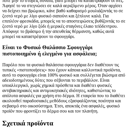
ποτέ μην το στύβεις δυνατά, γιατί μπορεί να καταστραφούν οι ίνες.
Άφησέ το να στεγνώσει σε καλά αεριζόμενο μέρος. Όταν αρχίσει
να δείχνει πιο βρώμικο, κάνε βαθύ καθαρισμό μουλιάζοντάς το σε
ζεστό νερό με λίγο φυσικό σαπούνι και ξέπλυνε καλά. Για
επιπλέον φρεσκάδα, μπορείς να το αποστειρώσεις βυθίζοντάς το σε
ζεστό νερό με λίγο ξύδι ή μερικές σταγόνες έλαιο τεϊόδεντρου.
Απόφυγε το βράσιμο ή την απευθείας θέρμανση, καθώς αυτά
μπορεί να καταστρέψουν το σφουγγάρι.
Είναι το Φυσικό Θαλάσσιο Σφουγγάρι
πιστοποιημένο ή ελεγμένο για ασφάλεια;
Παρόλο που τα φυσικά θαλάσσια σφουγγάρια δεν διαθέτουν τις
τυπικές «πιστοποιήσεις» που έχουν κάποια καλλυντικά προϊόντα,
αυτό το σφουγγάρι είναι 100% φυσικό και συλλέγεται βιώσιμα από
αδειοδοτημένους δύτες που σέβονται το περιβάλλον. Είναι
υποαλλεργικό, χωρίς χημικά πρόσθετα και διαθέτει φυσικές
αντιβακτηριακές και αντιμυκητιακές ιδιότητες, καθιστώντας το
απόλυτα ασφαλές για χρήση στο δέρμα. Η εταιρεία που το διαθέτει
ακολουθεί παραδοσιακές μεθόδους εξασφαλίζοντας ποιότητα και
σεβασμό στο οικοσύστημα. Έτσι, αποκτάς ένα ασφαλές, φυσικό
προϊόν που φροντίζει το δέρμα σου και τον πλανήτη.
Σχετικά προϊόντα