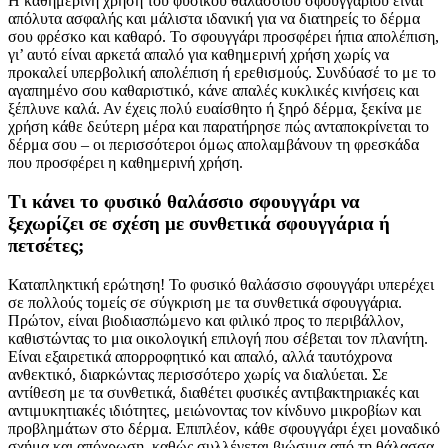
Η καθημερινή χρήση του φυσικού θαλάσσιου σφουγγαριού είναι
απόλυτα ασφαλής και μάλιστα ιδανική για να διατηρείς το δέρμα
σου φρέσκο και καθαρό. Το σφουγγάρι προσφέρει ήπια απολέπιση,
γι’ αυτό είναι αρκετά απαλό για καθημερινή χρήση χωρίς να
προκαλεί υπερβολική απολέπιση ή ερεθισμούς. Συνδύασέ το με το
αγαπημένο σου καθαριστικό, κάνε απαλές κυκλικές κινήσεις και
ξέπλυνε καλά. Αν έχεις πολύ ευαίσθητο ή ξηρό δέρμα, ξεκίνα με
χρήση κάθε δεύτερη μέρα και παρατήρησε πώς ανταποκρίνεται το
δέρμα σου – οι περισσότεροι όμως απολαμβάνουν τη φρεσκάδα
που προσφέρει η καθημερινή χρήση.
Τι κάνει το φυσικό θαλάσσιο σφουγγάρι να
ξεχωρίζει σε σχέση με συνθετικά σφουγγάρια ή
πετσέτες;
Καταπληκτική ερώτηση! Το φυσικό θαλάσσιο σφουγγάρι υπερέχει
σε πολλούς τομείς σε σύγκριση με τα συνθετικά σφουγγάρια.
Πρώτον, είναι βιοδιασπώμενο και φιλικό προς το περιβάλλον,
καθιστώντας το μια οικολογική επιλογή που σέβεται τον πλανήτη.
Είναι εξαιρετικά απορροφητικό και απαλό, αλλά ταυτόχρονα
ανθεκτικό, διαρκώντας περισσότερο χωρίς να διαλύεται. Σε
αντίθεση με τα συνθετικά, διαθέτει φυσικές αντιβακτηριακές και
αντιμυκητιακές ιδιότητες, μειώνοντας τον κίνδυνο μικροβίων και
προβλημάτων στο δέρμα. Επιπλέον, κάθε σφουγγάρι έχει μοναδικό
σχήμα και απόχρωση, καθώς συλλέγεται βιώσιμα από τη θάλασσα,