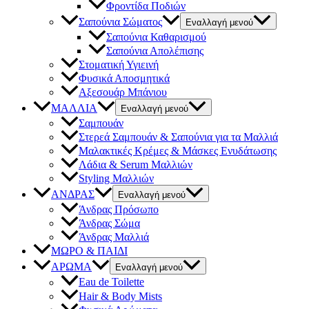
Φροντίδα Ποδιών
Σαπούνια Σώματος
Εναλλαγή μενού
Σαπούνια Καθαρισμού
Σαπούνια Απολέπισης
Στοματική Υγιεινή
Φυσικά Αποσμητικά
Αξεσουάρ Μπάνιου
ΜΑΛΛΙΑ
Εναλλαγή μενού
Σαμπουάν
Στερεά Σαμπουάν & Σαπούνια για τα Μαλλιά
Μαλακτικές Κρέμες & Μάσκες Ενυδάτωσης
Λάδια & Serum Μαλλιών
Styling Μαλλιών
ΑΝΔΡΑΣ
Εναλλαγή μενού
Άνδρας Πρόσωπο
Άνδρας Σώμα
Άνδρας Μαλλιά
ΜΩΡΟ & ΠΑΙΔΙ
ΑΡΩΜΑ
Εναλλαγή μενού
Eau de Toilette
Hair & Body Mists