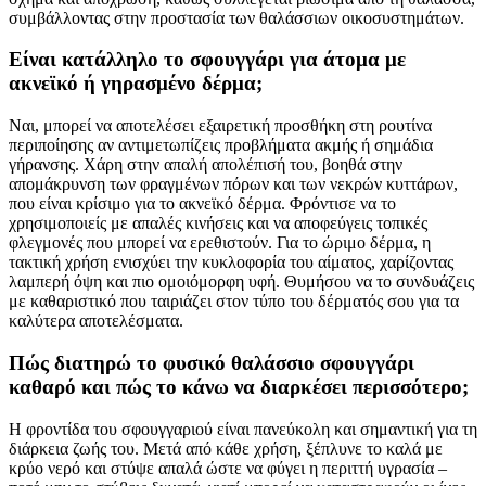
συμβάλλοντας στην προστασία των θαλάσσιων οικοσυστημάτων.
Είναι κατάλληλο το σφουγγάρι για άτομα με
ακνεϊκό ή γηρασμένο δέρμα;
Ναι, μπορεί να αποτελέσει εξαιρετική προσθήκη στη ρουτίνα
περιποίησης αν αντιμετωπίζεις προβλήματα ακμής ή σημάδια
γήρανσης. Χάρη στην απαλή απολέπισή του, βοηθά στην
απομάκρυνση των φραγμένων πόρων και των νεκρών κυττάρων,
που είναι κρίσιμο για το ακνεϊκό δέρμα. Φρόντισε να το
χρησιμοποιείς με απαλές κινήσεις και να αποφεύγεις τοπικές
φλεγμονές που μπορεί να ερεθιστούν. Για το ώριμο δέρμα, η
τακτική χρήση ενισχύει την κυκλοφορία του αίματος, χαρίζοντας
λαμπερή όψη και πιο ομοιόμορφη υφή. Θυμήσου να το συνδυάζεις
με καθαριστικό που ταιριάζει στον τύπο του δέρματός σου για τα
καλύτερα αποτελέσματα.
Πώς διατηρώ το φυσικό θαλάσσιο σφουγγάρι
καθαρό και πώς το κάνω να διαρκέσει περισσότερο;
Η φροντίδα του σφουγγαριού είναι πανεύκολη και σημαντική για τη
διάρκεια ζωής του. Μετά από κάθε χρήση, ξέπλυνε το καλά με
κρύο νερό και στύψε απαλά ώστε να φύγει η περιττή υγρασία –