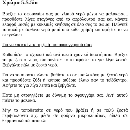
Χρώμα 5-5.5in
Βρέξτε το σφουγγάρι σας με χλιαρό νερό μέχρι να μαλακώσει,
προσθέστε λίγες σταγόνες από το αφρόλουτρό σας και κάνετε
ελαφρύ μασάζ με κυκλικές κινήσεις σε όλο σας το σώμα. Πλύνετέ
το καλά με άφθονο νερό μετά από κάθε χρήση και αφήστε το να
στεγνώσει.
Για να επεκτείνετε τη ζωή του σφουγγαριού σας:
Καθαρίστε το σχολαστικά ανά τακτά χρονικά διαστήματα. Βρέξτε
το με ζεστό νερό, σαπουνίστε το κι αφήστε το για λίγα λεπτά.
Ξεβγάλτε πάλι με ζεστό νερό.
Για να το αποστειρώσετε βυθίστε το σε μια λεκάνη με ζεστό νερό
και προσθέστε ξύδι ή κάποιο αιθέριο έλαιο σαν το
τεϊόδεντρο
.
Αφήστε το για λίγα λεπτά και ξεβγάλτε.
Ποτέ μη στραγγίζετε με δύναμη το σφουγγάρι σας. Αντ’ αυτού
πιέστε το μαλακά.
Μην το τοποθετείτε σε νερό που βράζει ή σε πολύ ζεστά
περιβάλλοντα π.χ. μέσα σε φούρνο μικροκυμάτων, δίπλα σε
θερμαντικά σώματα κλπ