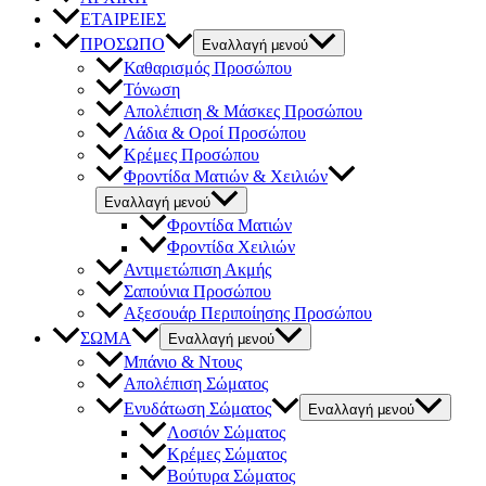
ΕΤΑΙΡΕΙΕΣ
ΠΡΟΣΩΠΟ
Εναλλαγή μενού
Καθαρισμός Προσώπου
Τόνωση
Απολέπιση & Μάσκες Προσώπου
Λάδια & Οροί Προσώπου
Κρέμες Προσώπου
Φροντίδα Ματιών & Χειλιών
Εναλλαγή μενού
Φροντίδα Ματιών
Φροντίδα Χειλιών
Αντιμετώπιση Ακμής
Σαπούνια Προσώπου
Αξεσουάρ Περιποίησης Προσώπου
ΣΩΜΑ
Εναλλαγή μενού
Μπάνιο & Ντους
Απολέπιση Σώματος
Ενυδάτωση Σώματος
Εναλλαγή μενού
Λοσιόν Σώματος
Κρέμες Σώματος
Βούτυρα Σώματος