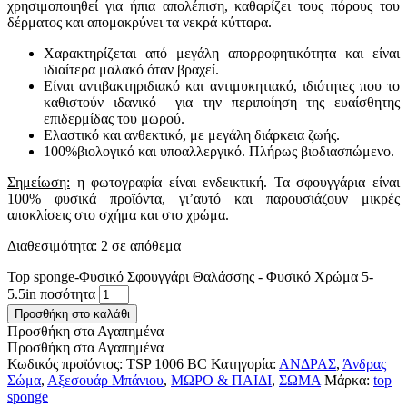
χρησιμοποιηθεί για ήπια απολέπιση, καθαρίζει τους πόρους του
δέρματος και απομακρύνει τα νεκρά κύτταρα.
Χαρακτηρίζεται από μεγάλη απορροφητικότητα και είναι
ιδιαίτερα μαλακό όταν βραχεί.
Είναι αντιβακτηριδιακό και αντιμυκητιακό, ιδιότητες που το
καθιστούν ιδανικό για την περιποίηση της ευαίσθητης
επιδερμίδας του μωρού.
Ελαστικό και ανθεκτικό, με μεγάλη διάρκεια ζωής.
100%βιολογικό και υποαλλεργικό. Πλήρως βιοδιασπώμενο.
Σημείωση:
η φωτογραφία είναι ενδεικτική. Τα σφουγγάρια είναι
100% φυσικά
προϊόντα
, γι’αυτό και παρουσιάζουν μικρές
αποκλίσεις στο σχήμα και στο χρώμα.
Διαθεσιμότητα:
2 σε απόθεμα
Top sponge-Φυσικό Σφουγγάρι Θαλάσσης - Φυσικό Χρώμα 5-
5.5in ποσότητα
Προσθήκη στο καλάθι
Προσθήκη στα Αγαπημένα
Προσθήκη στα Αγαπημένα
Κωδικός προϊόντος:
TSP 1006 BC
Κατηγορία:
ΑΝΔΡΑΣ
,
Άνδρας
Σώμα
,
Αξεσουάρ Μπάνιου
,
ΜΩΡΟ & ΠΑΙΔΙ
,
ΣΩΜΑ
Μάρκα:
top
sponge