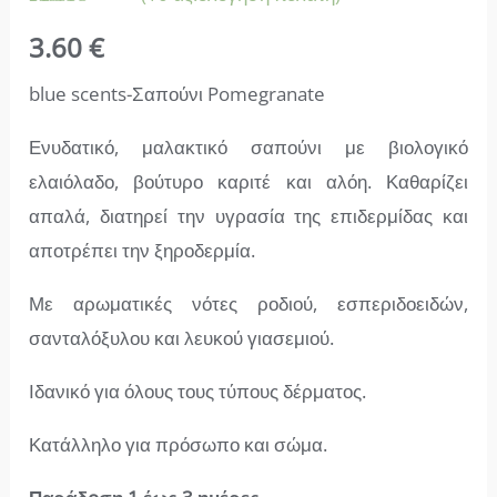
Βαθμολογήθηκε
10
3.60
€
με
4.50
από 5 με
βάση
blue scents-Σαπούνι Pomegranate
βαθμολογία
πελάτη
Ενυδατικό, μαλακτικό σαπούνι με βιολογικό
ελαιόλαδο, βούτυρο καριτέ και αλόη. Καθαρίζει
απαλά, διατηρεί την υγρασία της επιδερμίδας και
αποτρέπει την ξηροδερμία.
Με αρωματικές νότες ροδιού, εσπεριδοειδών,
σανταλόξυλου και λευκού γιασεμιού.
Ιδανικό για όλους τους τύπους δέρματος.
Κατάλληλο για πρόσωπο και σώμα.