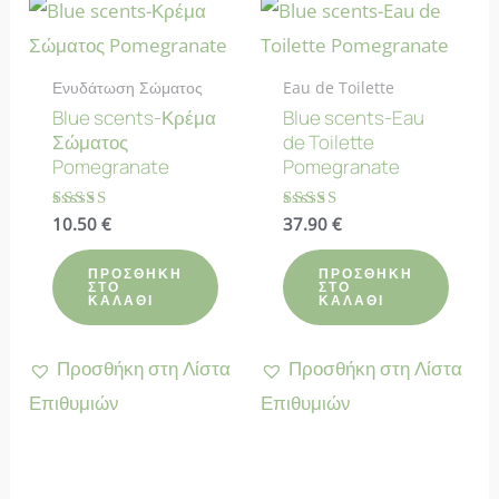
Ενυδάτωση Σώματος
Eau de Toilette
Blue scents-Κρέμα
Blue scents-Eau
Σώματος
de Toilette
Pomegranate
Pomegranate
Βαθμολογήθηκε
10.50
€
Βαθμολογήθηκε
37.90
€
με
με
4.80
4.83
από 5
από 5
ΠΡΟΣΘΉΚΗ
ΠΡΟΣΘΉΚΗ
ΣΤΟ
ΣΤΟ
ΚΑΛΆΘΙ
ΚΑΛΆΘΙ
Προσθήκη στη Λίστα
Προσθήκη στη Λίστα
Επιθυμιών
Επιθυμιών