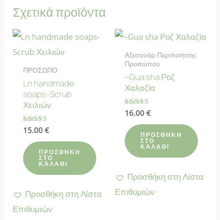
Σχετικά προϊόντα
Αξεσουάρ Περιποίησης
Προσώπου
ΠΡΟΣΩΠΟ
–Gua sha Ροζ
Ln handmade
Χαλαζία
soaps-Scrub
Χειλιών
Βαθμολογήθηκε
16.00
€
με
4.90
Βαθμολογήθηκε
15.00
€
από 5
ΠΡΟΣΘΉΚΗ
με
ΣΤΟ
4.73
ΚΑΛΆΘΙ
από 5
ΠΡΟΣΘΉΚΗ
ΣΤΟ
ΚΑΛΆΘΙ
Προσθήκη στη Λίστα
Επιθυμιών
Προσθήκη στη Λίστα
Επιθυμιών