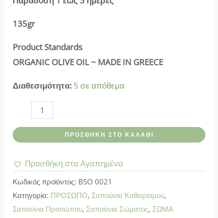
Παράδoση 1 έως 3 ημέρες
135gr
Product Standards
ORGANIC OLIVE OIL ~ MADE IN GREECE
Διαθεσιμότητα:
5 σε απόθεμα
Blue
scents-
ΠΡΟΣΘΉΚΗ ΣΤΟ ΚΑΛΆΘΙ
Σαπούνι
Pomegranate
Προσθήκη στα Αγαπημένα
ποσότητα
Κωδικός προϊόντος:
BSO 0021
Κατηγορία:
ΠΡΟΣΩΠΟ
,
Σαπούνια Καθαρισμού
,
Σαπούνια Προσώπου
,
Σαπούνια Σώματος
,
ΣΩΜΑ