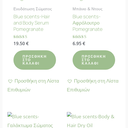
Ενυδάτωση Σώματος
Μπάνιο & Ντους
Blue scents-Hair
Blue scents-
and Body Serum
Αφρόλουτρο
Pomegranate
Pomegranate
Βαθμολογήθηκε
19.50
€
Βαθμολογήθηκε
6.95
€
με
με
5.00
4.50
από 5
από 5
ΠΡΟΣΘΉΚΗ
ΠΡΟΣΘΉΚΗ
ΣΤΟ
ΣΤΟ
ΚΑΛΆΘΙ
ΚΑΛΆΘΙ
Προσθήκη στη Λίστα
Προσθήκη στη Λίστα
Επιθυμιών
Επιθυμιών