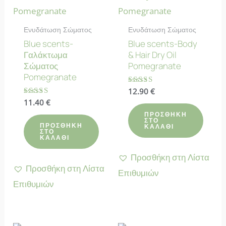
Ενυδάτωση Σώματος
Ενυδάτωση Σώματος
Blue scents-
Blue scents-Body
Γαλάκτωμα
& Hair Dry Oil
Σώματος
Pomegranate
Pomegranate
Βαθμολογήθηκε
12.90
€
με
Βαθμολογήθηκε
11.40
€
4.67
με
από 5
ΠΡΟΣΘΉΚΗ
4.88
ΣΤΟ
από 5
ΠΡΟΣΘΉΚΗ
ΚΑΛΆΘΙ
ΣΤΟ
ΚΑΛΆΘΙ
Προσθήκη στη Λίστα
Προσθήκη στη Λίστα
Επιθυμιών
Επιθυμιών