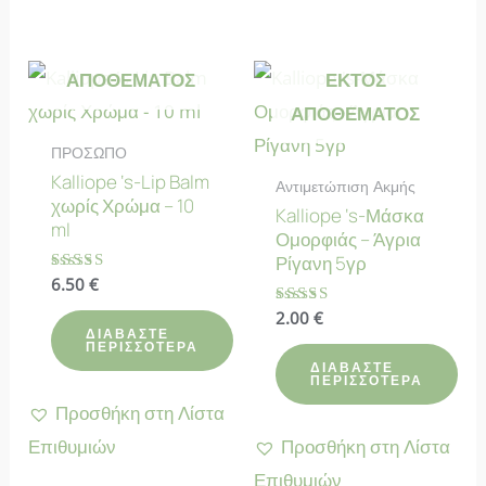
ΕΚΤΌΣ
ΑΠΟΘΈΜΑΤΟΣ
ΕΚΤΌΣ
ΑΠΟΘΈΜΑΤΟΣ
ΠΡΟΣΩΠΟ
Kalliope ‘s-Lip Balm
Αντιμετώπιση Ακμής
χωρίς Χρώμα – 10
Kalliope ‘s-Μάσκα
ml
Ομορφιάς – Άγρια
Ρίγανη 5γρ
Βαθμολογήθηκε
6.50
€
με
4.92
Βαθμολογήθηκε
2.00
€
από 5
με
ΔΙΑΒΆΣΤΕ
ΠΕΡΙΣΣΌΤΕΡΑ
4.25
από 5
ΔΙΑΒΆΣΤΕ
ΠΕΡΙΣΣΌΤΕΡΑ
Προσθήκη στη Λίστα
Επιθυμιών
Προσθήκη στη Λίστα
Επιθυμιών