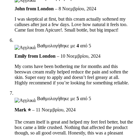
John from London
–
8 Νοεμβρίου, 2024
I was skeptical at first, but this cream actually softened my
calluses after just a few days. Love how natural it feels too.
Came fast from Apicure!. Small bottle, but big impact!
Βαθμολογήθηκε με
4
από 5
Emily from London
–
10 Νοεμβρίου, 2024
My corns have been bothering me for months and this
beeswax cream really helped reduce the pain and soften the
skin. Super easy to apply and doesn’t feel greasy at all.
Highly recommend if you’re looking for something reliable.
Βαθμολογήθηκε με
5
από 5
Mark ⭐
–
11 Νοεμβρίου, 2024
The cream itself is great and helped my feet feel better, but the
box came a little crushed. Nothing that affected the product
though, so all good overall. Honestly, this was a pleasant