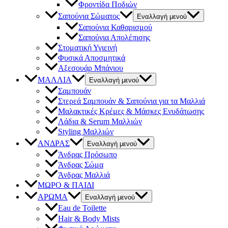
Φροντίδα Ποδιών
Σαπούνια Σώματος
Εναλλαγή μενού
Σαπούνια Καθαρισμού
Σαπούνια Απολέπισης
Στοματική Υγιεινή
Φυσικά Αποσμητικά
Αξεσουάρ Μπάνιου
ΜΑΛΛΙΑ
Εναλλαγή μενού
Σαμπουάν
Στερεά Σαμπουάν & Σαπούνια για τα Μαλλιά
Μαλακτικές Κρέμες & Μάσκες Ενυδάτωσης
Λάδια & Serum Μαλλιών
Styling Μαλλιών
ΑΝΔΡΑΣ
Εναλλαγή μενού
Άνδρας Πρόσωπο
Άνδρας Σώμα
Άνδρας Μαλλιά
ΜΩΡΟ & ΠΑΙΔΙ
ΑΡΩΜΑ
Εναλλαγή μενού
Eau de Toilette
Hair & Body Mists