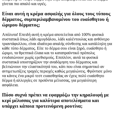
γίνεται πιο απαλό και υγιές.
Είναι αυτή η κρέμα ασφαλής για όλους τους τύπους
δέρματος, συμπεριλαμβανομένου του ευαίσθητου ή
ώριμου δέρματος;
Απόλυτα! Επειδή αυτή η κρέμα αποτελείται από 100% φυσικά
συστατικά όπως λάδι αμυγδάλου, λάδι καλέντουλας και ανθόνερο
τριαντάφυλλου, είναι ιδιαίτερα απαλής σύνθεσης και κατάλληλη για
κάθε τύπο δέρματος. Είτε το δέρμα σου είναι ξηρό, ευαίσθητο ή
ώριμο, τα θρεπτικά έλαια και το καταπραϋντικό πρόπολις
ενυδατώνουν χωρίς ερεθισμούς. Επιπλέον, αυτά τα φυσικά
συστατικά υποστηρίζουν την αναδόμηση του δέρματος και
βελτιώνουν την ελαστικότητά του, κάτι που είναι σημαντικό αν
αντιμετωπίζεις τραχιές περιοχές καθώς μεγαλώνεις. Φρόντισε μόνο
να κάνεις ένα μικρό τεστ ευαισθησίας αν έχεις πολύ ευαίσθητο
δέρμα ή αλλεργίες σε προϊόντα μέλισσας, για μεγαλύτερη
ασφάλεια.
Πόσο συχνά πρέπει να εφαρμόζω την κηραλοιφή με
κερί μέλισσας για καλύτερα αποτελέσματα και
υπάρχει κάποια προτεινόμενη ρουτίνα;