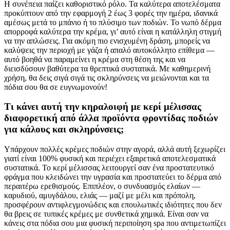
Η συνέπεια παίζει καθοριστικό ρόλο. Τα καλύτερα αποτελέσματα
προκύπτουν από την εφαρμογή 2 έως 3 φορές την ημέρα, ιδανικά
αμέσως μετά το μπάνιο ή το πλύσιμο των ποδιών. Το νωπό δέρμα
απορροφά καλύτερα την κρέμα, γι’ αυτό είναι η κατάλληλη στιγμή
να την απλώσεις. Για ακόμη πιο ενισχυμένη δράση, μπορείς να
καλύψεις την περιοχή με γάζα ή απαλό αυτοκόλλητο επίθεμα —
αυτό βοηθά να παραμείνει η κρέμα στη θέση της και να
διεισδύσουν βαθύτερα τα θρεπτικά συστατικά. Με καθημερινή
χρήση, θα δεις σιγά σιγά τις σκληρύνσεις να μειώνονται και τα
πόδια σου θα σε ευγνωμονούν!
Τι κάνει αυτή την κηραλοιφή με κερί μέλισσας
διαφορετική από άλλα προϊόντα φροντίδας ποδιών
για κάλους και σκληρύνσεις;
Υπάρχουν πολλές κρέμες ποδιών στην αγορά, αλλά αυτή ξεχωρίζει
γιατί είναι 100% φυσική και περιέχει εξαιρετικά αποτελεσματικά
συστατικά. Το κερί μέλισσας λειτουργεί σαν ένα προστατευτικό
φράγμα που κλειδώνει την υγρασία και προστατεύει το δέρμα από
περαιτέρω ερεθισμούς. Επιπλέον, ο συνδυασμός ελαίων —
καρυδιού, αμυγδάλου, ελιάς — μαζί με μέλι και πρόπολη,
προσφέρουν αντιφλεγμονώδεις και επουλωτικές ιδιότητες που δεν
θα βρεις σε τυπικές κρέμες με συνθετικά χημικά. Είναι σαν να
κάνεις στα πόδια σου μια φυσική περιποίηση spa που αντιμετωπίζει