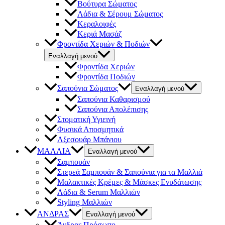
Βούτυρα Σώματος
Λάδια & Σέρουμ Σώματος
Κεραλοιφές
Κεριά Μασάζ
Φροντίδα Χεριών & Ποδιών
Εναλλαγή μενού
Φροντίδα Χεριών
Φροντίδα Ποδιών
Σαπούνια Σώματος
Εναλλαγή μενού
Σαπούνια Καθαρισμού
Σαπούνια Απολέπισης
Στοματική Υγιεινή
Φυσικά Αποσμητικά
Αξεσουάρ Μπάνιου
ΜΑΛΛΙΑ
Εναλλαγή μενού
Σαμπουάν
Στερεά Σαμπουάν & Σαπούνια για τα Μαλλιά
Μαλακτικές Κρέμες & Μάσκες Ενυδάτωσης
Λάδια & Serum Μαλλιών
Styling Μαλλιών
ΑΝΔΡΑΣ
Εναλλαγή μενού
Άνδρας Πρόσωπο