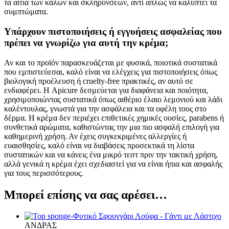
τα αίτια των κάλων και σκληρύνσεων, αντί απλώς να καλύπτει τα
συμπτώματα.
Υπάρχουν πιστοποιήσεις ή εγγυήσεις ασφαλείας που
πρέπει να γνωρίζω για αυτή την κρέμα;
Αν και το προϊόν παρασκευάζεται με φυσικά, ποιοτικά συστατικά
που εμπιστεύεσαι, καλό είναι να ελέγχεις για πιστοποιήσεις όπως
βιολογική προέλευση ή cruelty-free πρακτικές, αν αυτό σε
ενδιαφέρει. Η Apicure δεσμεύεται για διαφάνεια και ποιότητα,
χρησιμοποιώντας συστατικά όπως αιθέριο έλαιο λεμονιού και λάδι
καλέντουλας, γνωστά για την ασφάλεια και τα οφέλη τους στο
δέρμα. Η κρέμα δεν περιέχει επιθετικές χημικές ουσίες, parabens ή
συνθετικά αρώματα, καθιστώντας την μια πιο ασφαλή επιλογή για
καθημερινή χρήση. Αν έχεις συγκεκριμένες αλλεργίες ή
ευαισθησίες, καλό είναι να διαβάσεις προσεκτικά τη λίστα
συστατικών και να κάνεις ένα μικρό τεστ πριν την τακτική χρήση,
αλλά γενικά η κρέμα έχει σχεδιαστεί για να είναι ήπια και ασφαλής
για τους περισσότερους.
Μπορεί επίσης να σας αρέσει…
ΑΝΔΡΑΣ