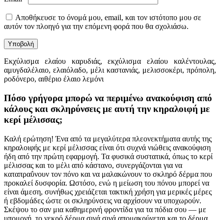
Αποθήκευσε το όνομά μου, email, και τον ιστότοπο μου σε
αυτόν τον πλοηγό για την επόμενη φορά που θα σχολιάσω.
Εκχύλισμα ελαίου καρυδιάς, εκχύλισμα ελαίου καλέντουλας,
αμυγδαλέλαιο, ελαιόλαδο, μέλι καστανιάς, μελισσοκέρι, πρόπολη,
ροδόνερο, αιθέριο έλαιο λεμόνι
Πόσο γρήγορα μπορώ να περιμένω ανακούφιση από
κάλους και σκληρύνσεις με αυτή την κηραλοιφή με
κερί μέλισσας;
Καλή ερώτηση! Ένα από τα μεγαλύτερα πλεονεκτήματα αυτής της
κηραλοιφής με κερί μέλισσας είναι ότι συχνά νιώθεις ανακούφιση
ήδη από την πρώτη εφαρμογή. Τα φυσικά συστατικά, όπως το κερί
μέλισσας και το μέλι από κάστανο, συνεργάζονται για να
καταπραΰνουν τον πόνο και να μαλακώνουν το σκληρό δέρμα που
προκαλεί δυσφορία. Ωστόσο, ενώ η μείωση του πόνου μπορεί να
είναι άμεση, συνήθως χρειάζεται τακτική χρήση για μερικές μέρες
ή εβδομάδες ώστε οι σκληρύνσεις να αρχίσουν να υποχωρούν.
Σκέψου το σαν μια καθημερινή φροντίδα για τα πόδια σου — με
υπομονή, το νεκρό δέρμα σιγά σιγά απομακρύνεται και το δέρμα