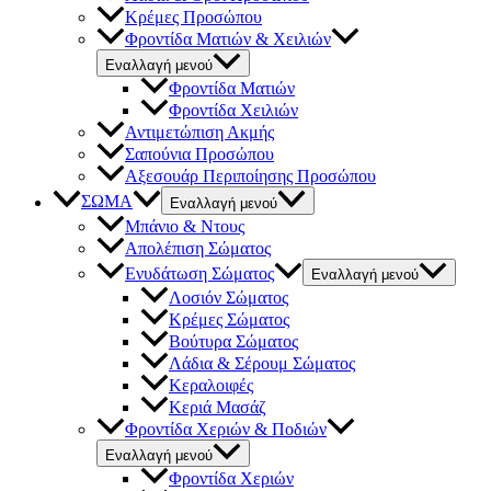
Κρέμες Προσώπου
Φροντίδα Ματιών & Χειλιών
Εναλλαγή μενού
Φροντίδα Ματιών
Φροντίδα Χειλιών
Αντιμετώπιση Ακμής
Σαπούνια Προσώπου
Αξεσουάρ Περιποίησης Προσώπου
ΣΩΜΑ
Εναλλαγή μενού
Μπάνιο & Ντους
Απολέπιση Σώματος
Ενυδάτωση Σώματος
Εναλλαγή μενού
Λοσιόν Σώματος
Κρέμες Σώματος
Βούτυρα Σώματος
Λάδια & Σέρουμ Σώματος
Κεραλοιφές
Κεριά Μασάζ
Φροντίδα Χεριών & Ποδιών
Εναλλαγή μενού
Φροντίδα Χεριών