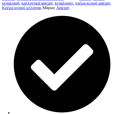
κεραλοιφή
,
καλλυντικά apicure
,
κεραλοιφές
,
κρέμα κεριού apicure
,
Κρέμα κεριού μέλισσας
Μάρκα:
Apicure