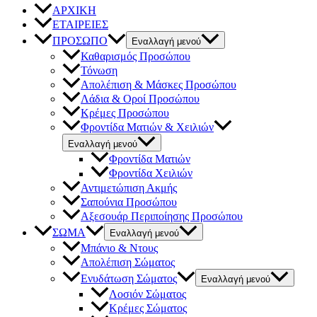
ΑΡΧΙΚΗ
ΕΤΑΙΡΕΙΕΣ
ΠΡΟΣΩΠΟ
Εναλλαγή μενού
Καθαρισμός Προσώπου
Τόνωση
Απολέπιση & Μάσκες Προσώπου
Λάδια & Οροί Προσώπου
Κρέμες Προσώπου
Φροντίδα Ματιών & Χειλιών
Εναλλαγή μενού
Φροντίδα Ματιών
Φροντίδα Χειλιών
Αντιμετώπιση Ακμής
Σαπούνια Προσώπου
Αξεσουάρ Περιποίησης Προσώπου
ΣΩΜΑ
Εναλλαγή μενού
Μπάνιο & Ντους
Απολέπιση Σώματος
Ενυδάτωση Σώματος
Εναλλαγή μενού
Λοσιόν Σώματος
Κρέμες Σώματος