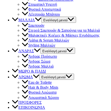
Στοματική Υγιεινή
Φυσικά Αποσμητικά
Αξεσουάρ Μπάνιου
ΜΑΛΛΙΑ
Εναλλαγή μενού
Σαμπουάν
Στερεά Σαμπουάν & Σαπούνια για τα Μαλλιά
Μαλακτικές Κρέμες & Μάσκες Ενυδάτωσης
Λάδια & Serum Μαλλιών
Styling Μαλλιών
ΑΝΔΡΑΣ
Εναλλαγή μενού
Άνδρας Πρόσωπο
Άνδρας Σώμα
Άνδρας Μαλλιά
ΜΩΡΟ & ΠΑΙΔΙ
ΑΡΩΜΑ
Εναλλαγή μενού
Eau de Toilette
Hair & Body Mists
Φυσικά Αρώματα
Αρωματικά Χώρου
ΠΡΟΣΦΟΡΕΣ
ΕΠΙΚΟΙΝΩΝΙΑ