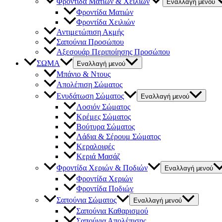
Φροντίδα Ματιών & Χειλιών
Εναλλαγή μενού
Φροντίδα Ματιών
Φροντίδα Χειλιών
Αντιμετώπιση Ακμής
Σαπούνια Προσώπου
Αξεσουάρ Περιποίησης Προσώπου
ΣΩΜΑ
Εναλλαγή μενού
Μπάνιο & Ντους
Απολέπιση Σώματος
Ενυδάτωση Σώματος
Εναλλαγή μενού
Λοσιόν Σώματος
Κρέμες Σώματος
Βούτυρα Σώματος
Λάδια & Σέρουμ Σώματος
Κεραλοιφές
Κεριά Μασάζ
Φροντίδα Χεριών & Ποδιών
Εναλλαγή μενού
Φροντίδα Χεριών
Φροντίδα Ποδιών
Σαπούνια Σώματος
Εναλλαγή μενού
Σαπούνια Καθαρισμού
Σαπούνια Απολέπισης