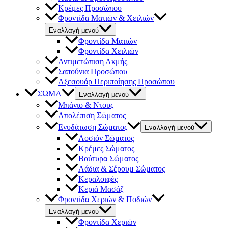
Κρέμες Προσώπου
Φροντίδα Ματιών & Χειλιών
Εναλλαγή μενού
Φροντίδα Ματιών
Φροντίδα Χειλιών
Αντιμετώπιση Ακμής
Σαπούνια Προσώπου
Αξεσουάρ Περιποίησης Προσώπου
ΣΩΜΑ
Εναλλαγή μενού
Μπάνιο & Ντους
Απολέπιση Σώματος
Ενυδάτωση Σώματος
Εναλλαγή μενού
Λοσιόν Σώματος
Κρέμες Σώματος
Βούτυρα Σώματος
Λάδια & Σέρουμ Σώματος
Κεραλοιφές
Κεριά Μασάζ
Φροντίδα Χεριών & Ποδιών
Εναλλαγή μενού
Φροντίδα Χεριών