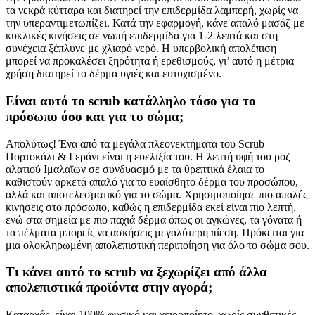
τα νεκρά κύτταρα και διατηρεί την επιδερμίδα λαμπερή, χωρίς να
την υπεραντιμετωπίζει. Κατά την εφαρμογή, κάνε απαλό μασάζ με
κυκλικές κινήσεις σε νωπή επιδερμίδα για 1-2 λεπτά και στη
συνέχεια ξέπλυνε με χλιαρό νερό. Η υπερβολική απολέπιση
μπορεί να προκαλέσει ξηρότητα ή ερεθισμούς, γι’ αυτό η μέτρια
χρήση διατηρεί το δέρμα υγιές και ευτυχισμένο.
Είναι αυτό το scrub κατάλληλο τόσο για το
πρόσωπο όσο και για το σώμα;
Απολύτως! Ένα από τα μεγάλα πλεονεκτήματα του Scrub
Πορτοκάλι & Γεράνι είναι η ευελιξία του. Η λεπτή υφή του ροζ
αλατιού Ιμαλαΐων σε συνδυασμό με τα θρεπτικά έλαια το
καθιστούν αρκετά απαλό για το ευαίσθητο δέρμα του προσώπου,
αλλά και αποτελεσματικό για το σώμα. Χρησιμοποίησε πιο απαλές
κινήσεις στο πρόσωπο, καθώς η επιδερμίδα εκεί είναι πιο λεπτή,
ενώ στα σημεία με πιο παχιά δέρμα όπως οι αγκώνες, τα γόνατα ή
τα πέλματα μπορείς να ασκήσεις μεγαλύτερη πίεση. Πρόκειται για
μια ολοκληρωμένη απολεπιστική περιποίηση για όλο το σώμα σου.
Τι κάνει αυτό το scrub να ξεχωρίζει από άλλα
απολεπιστικά προϊόντα στην αγορά;
Καταρχάς, είναι 100% φυσικό και χειροποίητο, χωρίς συνθετικές