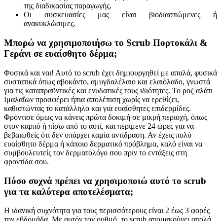
της διαδικασίας παραγωγής.
Οι συσκευασίες μας είναι βιοδιασπώμενες ή
ανακυκλώσιμες.
Μπορώ να χρησιμοποιήσω το Scrub Πορτοκάλι &
Γεράνι σε ευαίσθητο δέρμα;
Φυσικά και ναι! Αυτό το scrub έχει δημιουργηθεί με απαλά, φυσικά
συστατικά όπως αβοκάντο, αμυγδαλέλαιο και ελαιόλαδο, γνωστά
για τις καταπραϋντικές και ενυδατικές τους ιδιότητες. Το ροζ αλάτι
Ιμαλαΐων προσφέρει ήπια απολέπιση χωρίς να ερεθίζει,
καθιστώντας το κατάλληλο και για ευαίσθητες επιδερμίδες.
Φρόντισε όμως να κάνεις πρώτα δοκιμή σε μικρή περιοχή, όπως
στον καρπό ή πίσω από το αυτί, και περίμενε 24 ώρες για να
βεβαιωθείς ότι δεν υπάρχει καμία αντίδραση. Αν έχεις πολύ
ευαίσθητο δέρμα ή κάποιο δερματικό πρόβλημα, καλό είναι να
συμβουλευτείς τον δερματολόγο σου πριν το εντάξεις στη
φροντίδα σου.
Πόσο συχνά πρέπει να χρησιμοποιώ αυτό το scrub
για τα καλύτερα αποτελέσματα;
Η ιδανική συχνότητα για τους περισσότερους είναι 2 έως 3 φορές
την εβδομάδα. Με αυτόν τον ρυθμό, το scrub απομακρύνει απαλά