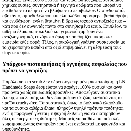
χημικές ουσίες, συντηρητικά ή τεχνητά αρώματα που μπορεί να
ερεθίσουν το δέρμα ή να βλάψουν το περιβάλλον. Ο συνδυασμός
αβοκάντο, αμυγδαλέλαιου και ελαιολάδου προσφέρει βαθιά θρέψη
και ενυδάτωση, ενώ η βιταμίνη Ε δρα ως ισχυρό αντιοξειδωτικό –
κάτι που δεν συναντάς πάντα στα συνηθισμένα scrub. Επιπλέον, τα
αιθέρια έλαια πορτοκαλιού και γερανιού χαρίζουν ένα
αναζωογονητικό, ευχάριστο άρωμα που θυμίζει μικρή σπα
εμπειρία κάθε φορά. Τέλος, η οικολογική γυάλινη συσκευασία με
το χειροποίητο καπάκι από οξιά επιβεβαιώνει τη δέσμευσή τους
στην αειφορία.
Υπάρχουν πιστοποιήσεις ή εγγυήσεις ασφαλείας που
πρέπει να γνωρίζω;
Παρόλο που το scrub δεν φέρει συγκεκριμένη πιστοποίηση, η LN
Handmade Soaps δεσμεύεται να παράγει 100% φυσικά και αγνά
προϊόντα χωρίς επιβλαβείς προσθήκες. Αποφεύγουν συστατικά
ζωικής προέλευσης και δεν δοκιμάζουν σε ζώα, καθιστώντας το
προϊόν cruelty-free. Τα συστατικά, όπως το βιολογικό ελαιόλαδο
και τα φυσικά αιθέρια έλαια, πληρούν υψηλά πρότυπα ποιότητας,
ενώ η παραγωγή γίνεται με ψυχρή έκθλιψη για να διατηρηθούν
όλες οι ευεργετικές ιδιότητες. Μπορείς να αισθάνεσαι ασφαλής
χρησιμοποιώντας ένα προϊόν που έχει σχεδιαστεί με φροντίδα και
υπευθυνότητα.