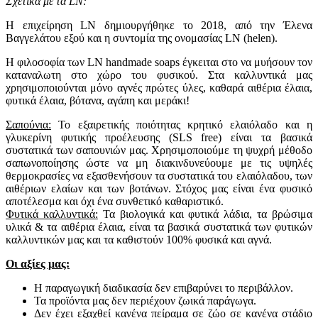
Σχετικά με τα LN:
H επιχείρηση LN δημιουργήθηκε το 2018, από την Έλενα
Βαγγελάτου εξού και η συντομία της ονομασίας LN (helen).
H φιλοσοφία των LN handmade soaps έγκειται στο να μυήσουν τον
καταναλωτη στο χώρο του φυσικού. Στα καλλυντικά μας
χρησιμοποιούνται μόνο αγνές πρώτες ύλες, καθαρά αιθέρια έλαια,
φυτικά έλαια, βότανα, αγάπη και μεράκι!
Σαπούνια:
Το εξαιρετικής ποιότητας κρητικό ελαιόλαδο και η
γλυκερίνη φυτικής προέλευσης (SLS free) είναι τα βασικά
συστατικά των σαπουνιών μας. Χρησιμοποιούμε τη ψυχρή μέθοδο
σαπωνοποίησης ώστε να μη διακινδυνεύουμε με τις υψηλές
θερμοκρασίες να εξασθενήσουν τα συστατικά του ελαιόλαδου, των
αιθέριων ελαίων και των βοτάνων. Στόχος μας είναι ένα φυσικό
αποτέλεσμα και όχι ένα συνθετικό καθαριστικό.
Φυτικά καλλυντικά:
Τα βιολογικά και φυτικά λάδια, τα βρώσιμα
υλικά & τα αιθέρια έλαια, είναι τα βασικά συστατικά των φυτικών
καλλυντικών μας και τα καθιστούν 100% φυσικά και αγνά.
Οι αξίες μας:
Η παραγωγική διαδικασία δεν επιβαρύνει το περιβάλλον.
Τα προϊόντα μας δεν περιέχουν ζωικά παράγωγα.
Δεν έχει εξαχθεί κανένα πείραμα σε ζώο σε κανένα στάδιο