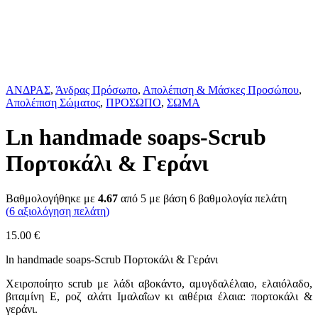
ΑΝΔΡΑΣ
,
Άνδρας Πρόσωπο
,
Απολέπιση & Μάσκες Προσώπου
,
Απολέπιση Σώματος
,
ΠΡΟΣΩΠΟ
,
ΣΩΜΑ
Ln handmade soaps-Scrub
Πορτοκάλι & Γεράνι
Βαθμολογήθηκε με
4.67
από 5 με βάση
6
βαθμολογία πελάτη
(
6
αξιολόγηση πελάτη)
15.00
€
ln handmade soaps-Scrub Πορτοκάλι & Γεράνι
Χειροποίητο scrub με λάδι αβοκάντο, αμυγδαλέλαιο, ελαιόλαδο,
βιταμίνη Ε, ροζ αλάτι Ιμαλαΐων κι αιθέρια έλαια: πορτοκάλι &
γεράνι.