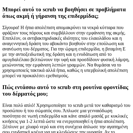
Μπορεί αυτό το scrub να βοηθήσει σε προβλήματα
όπως ακμή ή γήρανση της επιδερμίδας;
Σίγουρα! Η ήπια απολέπιση απομακρύνει τα νεκρά κύτταρα που
φράζουν τους πόρους και συμβάλλουν στην εμφάνιση της ακμής.
Επιπλέον, οι αντιβακτηριδιακές ιδιότητες του ελαιολάδου και η
αναγεννητική δράση του αβοκάντο βοηθούν στην επούλωση και
ανανέωση του δέρματος. Για την ώριμη επιδερμίδα, η βιταμίνη Ε
με την αντιοξειδωτική της δράση και η ενυδάτωση από το
αμυγδαλέλαιο βελτιώνουν την υφή και προσδίδουν φυσική λάμψη,
μειώνοντας την εμφάνιση λεπτών γραμμών. Να θυμάσαι να το
χρησιμοποιείς τακτικά αλλά ήπια, καθώς η υπερβολική απολέπιση
μπορεί να προκαλέσει ερεθισμούς.
Πώς εντάσσω αυτό το scrub στη ρουτίνα φροντίδας
του δέρματός μου;
Είναι πολύ απλό! Χρησιμοποίησε το scrub μετά τον καθαρισμό του
προσώπου ή του σώματός σου. Άπλωσε μια γενναιόδωρη
ποσότητα σε νωπή επιδερμίδα και κάνε απαλό μασάζ με κυκλικές
κινήσεις για 1-2 λεπτά ώστε να ενεργοποιηθεί η ήπια απολέπιση.
Ξέπλυνε με χλιαρό νερό και στη συνέχεια άπλωσε την αγαπημένη
σου ενυδατική κρέμα για να κλειδώσεις την υγρασία. Αν το