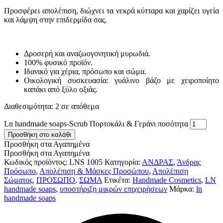
Προσφέρει απολέπιση, διώχνει τα νεκρά κύτταρα και χαρίζει υγεία
και λάμψη στην επιδερμίδα σας.
Δροσερή και αναζωογονητική μυρωδιά.
100% φυσικό προϊόν.
Ιδανικό για χέρια, πρόσωπο και σώμα.
Οικολογική συσκευασία: γυάλινο βάζο με χειροποίητο
καπάκι από ξύλο οξιάς.
Διαθεσιμότητα:
2 σε απόθεμα
Ln handmade soaps-Scrub Πορτοκάλι & Γεράνι ποσότητα
Προσθήκη στο καλάθι
Προσθήκη στα Αγαπημένα
Προσθήκη στα Αγαπημένα
Κωδικός προϊόντος:
LNS 1005
Κατηγορία:
ΑΝΔΡΑΣ
,
Άνδρας
Πρόσωπο
,
Απολέπιση & Μάσκες Προσώπου
,
Απολέπιση
Σώματος
,
ΠΡΟΣΩΠΟ
,
ΣΩΜΑ
Ετικέτα:
Handmade Cosmetics
,
LN
handmade soaps
,
υποστήριξη μικρών επιχειρήσεων
Μάρκα:
ln
handmade soaps