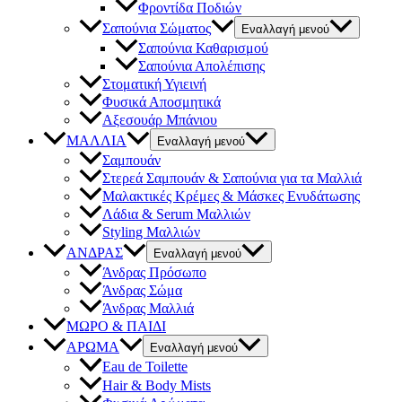
Φροντίδα Ποδιών
Σαπούνια Σώματος
Εναλλαγή μενού
Σαπούνια Καθαρισμού
Σαπούνια Απολέπισης
Στοματική Υγιεινή
Φυσικά Αποσμητικά
Αξεσουάρ Μπάνιου
ΜΑΛΛΙΑ
Εναλλαγή μενού
Σαμπουάν
Στερεά Σαμπουάν & Σαπούνια για τα Μαλλιά
Μαλακτικές Κρέμες & Μάσκες Ενυδάτωσης
Λάδια & Serum Μαλλιών
Styling Μαλλιών
ΑΝΔΡΑΣ
Εναλλαγή μενού
Άνδρας Πρόσωπο
Άνδρας Σώμα
Άνδρας Μαλλιά
ΜΩΡΟ & ΠΑΙΔΙ
ΑΡΩΜΑ
Εναλλαγή μενού
Eau de Toilette
Hair & Body Mists