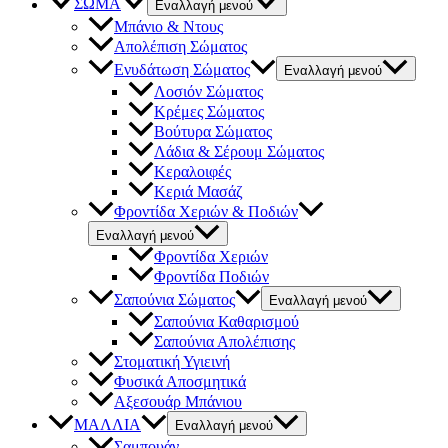
ΣΩΜΑ
Εναλλαγή μενού
Μπάνιο & Ντους
Απολέπιση Σώματος
Ενυδάτωση Σώματος
Εναλλαγή μενού
Λοσιόν Σώματος
Κρέμες Σώματος
Βούτυρα Σώματος
Λάδια & Σέρουμ Σώματος
Κεραλοιφές
Κεριά Μασάζ
Φροντίδα Χεριών & Ποδιών
Εναλλαγή μενού
Φροντίδα Χεριών
Φροντίδα Ποδιών
Σαπούνια Σώματος
Εναλλαγή μενού
Σαπούνια Καθαρισμού
Σαπούνια Απολέπισης
Στοματική Υγιεινή
Φυσικά Αποσμητικά
Αξεσουάρ Μπάνιου
ΜΑΛΛΙΑ
Εναλλαγή μενού
Σαμπουάν