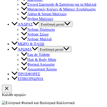
Στερεά Σαμπουάν & Σαπούνια για τα Μαλλιά
Μαλακτικές Κρέμες & Μάσκες Ενυδάτωσης
Λάδια & Serum Μαλλιών
Styling Μαλλιών
ΑΝΔΡΑΣ
Εναλλαγή μενού
Άνδρας Πρόσωπο
Άνδρας Σώμα
Άνδρας Μαλλιά
ΜΩΡΟ & ΠΑΙΔΙ
ΑΡΩΜΑ
Εναλλαγή μενού
Eau de Toilette
Hair & Body Mists
Φυσικά Αρώματα
Αρωματικά Χώρου
ΠΡΟΣΦΟΡΕΣ
ΕΠΙΚΟΙΝΩΝΙΑ
Καλάθι αγορών