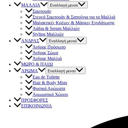
ΜΑΛΛΙΑ
Εναλλαγή μενού
Σαμπουάν
Στερεά Σαμπουάν & Σαπούνια για τα Μαλλιά
Μαλακτικές Κρέμες & Μάσκες Ενυδάτωσης
Λάδια & Serum Μαλλιών
Styling Μαλλιών
ΑΝΔΡΑΣ
Εναλλαγή μενού
Άνδρας Πρόσωπο
Άνδρας Σώμα
Άνδρας Μαλλιά
ΜΩΡΟ & ΠΑΙΔΙ
ΑΡΩΜΑ
Εναλλαγή μενού
Eau de Toilette
Hair & Body Mists
Φυσικά Αρώματα
Αρωματικά Χώρου
ΠΡΟΣΦΟΡΕΣ
ΕΠΙΚΟΙΝΩΝΙΑ