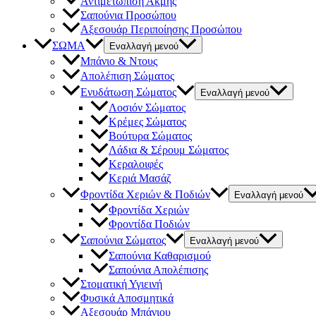
Αντιμετώπιση Ακμής
Σαπούνια Προσώπου
Αξεσουάρ Περιποίησης Προσώπου
ΣΩΜΑ
Εναλλαγή μενού
Μπάνιο & Ντους
Απολέπιση Σώματος
Ενυδάτωση Σώματος
Εναλλαγή μενού
Λοσιόν Σώματος
Κρέμες Σώματος
Βούτυρα Σώματος
Λάδια & Σέρουμ Σώματος
Κεραλοιφές
Κεριά Μασάζ
Φροντίδα Χεριών & Ποδιών
Εναλλαγή μενού
Φροντίδα Χεριών
Φροντίδα Ποδιών
Σαπούνια Σώματος
Εναλλαγή μενού
Σαπούνια Καθαρισμού
Σαπούνια Απολέπισης
Στοματική Υγιεινή
Φυσικά Αποσμητικά
Αξεσουάρ Μπάνιου