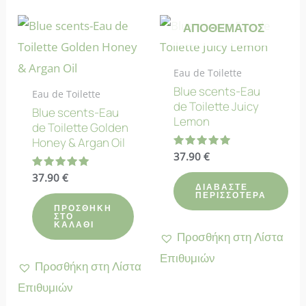
ΕΚΤΌΣ
ΑΠΟΘΈΜΑΤΟΣ
Eau de Toilette
Blue scents-Eau
Eau de Toilette
de Toilette Juicy
Blue scents-Eau
Lemon
de Toilette Golden
Honey & Argan Oil
Βαθμολογήθηκε
37.90
€
με
5.00
Βαθμολογήθηκε
37.90
€
από 5
με
ΔΙΑΒΆΣΤΕ
ΠΕΡΙΣΣΌΤΕΡΑ
5.00
από 5
ΠΡΟΣΘΉΚΗ
ΣΤΟ
ΚΑΛΆΘΙ
Προσθήκη στη Λίστα
Επιθυμιών
Προσθήκη στη Λίστα
Επιθυμιών