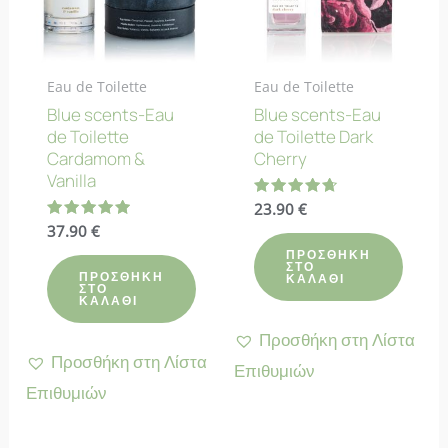
Eau de Toilette
Eau de Toilette
Blue scents-Eau
Blue scents-Eau
de Toilette
de Toilette Dark
Cardamom &
Cherry
Vanilla
Βαθμολογήθηκε
23.90
€
με
Βαθμολογήθηκε
37.90
€
4.67
με
από 5
ΠΡΟΣΘΉΚΗ
5.00
ΣΤΟ
από 5
ΠΡΟΣΘΉΚΗ
ΚΑΛΆΘΙ
ΣΤΟ
ΚΑΛΆΘΙ
Προσθήκη στη Λίστα
Προσθήκη στη Λίστα
Επιθυμιών
Επιθυμιών