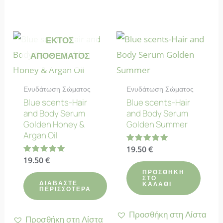
ΕΚΤΌΣ
ΑΠΟΘΈΜΑΤΟΣ
Ενυδάτωση Σώματος
Ενυδάτωση Σώματος
Blue scents-Hair
Blue scents-Hair
and Body Serum
and Body Serum
Golden Honey &
Golden Summer
Argan Oil
Βαθμολογήθηκε
19.50
€
με
Βαθμολογήθηκε
19.50
€
5.00
με
από 5
ΠΡΟΣΘΉΚΗ
5.00
ΣΤΟ
από 5
ΔΙΑΒΆΣΤΕ
ΚΑΛΆΘΙ
ΠΕΡΙΣΣΌΤΕΡΑ
Προσθήκη στη Λίστα
Προσθήκη στη Λίστα