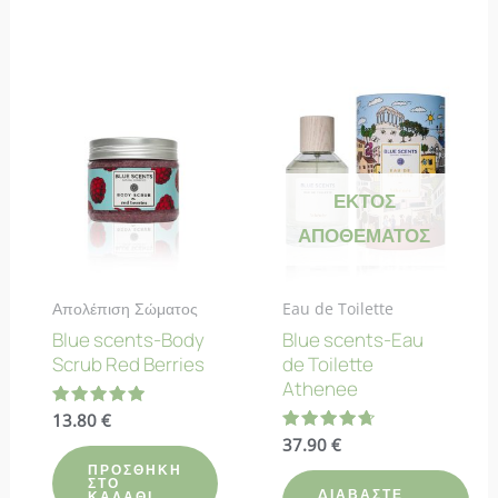
ΕΚΤΌΣ
ΑΠΟΘΈΜΑΤΟΣ
Απολέπιση Σώματος
Eau de Toilette
Blue scents-Body
Blue scents-Eau
Scrub Red Berries
de Toilette
Athenee
Βαθμολογήθηκε
13.80
€
με
Βαθμολογήθηκε
37.90
€
5.00
με
από 5
ΠΡΟΣΘΉΚΗ
4.67
ΣΤΟ
από 5
ΔΙΑΒΆΣΤΕ
ΚΑΛΆΘΙ