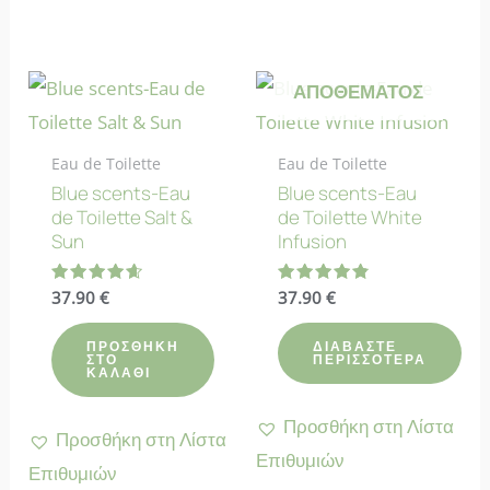
ΕΚΤΌΣ
ΑΠΟΘΈΜΑΤΟΣ
Eau de Toilette
Eau de Toilette
Blue scents-Eau
Blue scents-Eau
de Toilette Salt &
de Toilette White
Sun
Infusion
Βαθμολογήθηκε
37.90
€
Βαθμολογήθηκε
37.90
€
με
με
4.67
4.83
από 5
από 5
ΠΡΟΣΘΉΚΗ
ΔΙΑΒΆΣΤΕ
ΣΤΟ
ΠΕΡΙΣΣΌΤΕΡΑ
ΚΑΛΆΘΙ
Προσθήκη στη Λίστα
Προσθήκη στη Λίστα
Επιθυμιών
Επιθυμιών