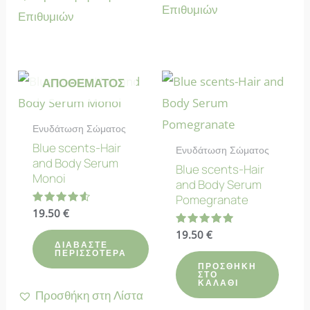
Επιθυμιών
Επιθυμιών
ΕΚΤΌΣ
ΑΠΟΘΈΜΑΤΟΣ
Ενυδάτωση Σώματος
Blue scents-Hair
Ενυδάτωση Σώματος
and Body Serum
Blue scents-Hair
Monoi
and Body Serum
Pomegranate
Βαθμολογήθηκε
19.50
€
με
4.60
Βαθμολογήθηκε
19.50
€
από 5
με
ΔΙΑΒΆΣΤΕ
ΠΕΡΙΣΣΌΤΕΡΑ
5.00
από 5
ΠΡΟΣΘΉΚΗ
ΣΤΟ
ΚΑΛΆΘΙ
Προσθήκη στη Λίστα