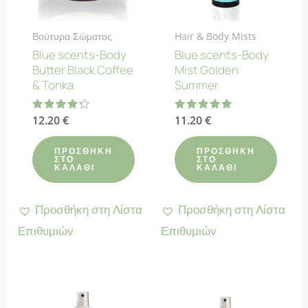
Βούτυρα Σώματος
Hair & Body Mists
Blue scents-Body
Blue scents-Body
Butter Black Coffee
Mist Golden
& Tonka
Summer
Βαθμολογήθηκε
12.20
€
Βαθμολογήθηκε
11.20
€
με
με
4.33
5.00
από 5
από 5
ΠΡΟΣΘΉΚΗ
ΠΡΟΣΘΉΚΗ
ΣΤΟ
ΣΤΟ
ΚΑΛΆΘΙ
ΚΑΛΆΘΙ
Προσθήκη στη Λίστα
Προσθήκη στη Λίστα
Επιθυμιών
Επιθυμιών