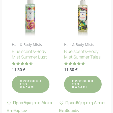
Hair & Body Mists
Hair & Body Mists
Blue scents-Body
Blue scents-Body
Mist Summer Lust
Mist Summer Tales
Βαθμολογήθηκε
11.30
€
Βαθμολογήθηκε
11.30
€
με
με
4.67
4.67
από 5
από 5
ΠΡΟΣΘΉΚΗ
ΠΡΟΣΘΉΚΗ
ΣΤΟ
ΣΤΟ
ΚΑΛΆΘΙ
ΚΑΛΆΘΙ
Προσθήκη στη Λίστα
Προσθήκη στη Λίστα
Επιθυμιών
Επιθυμιών