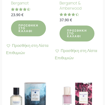
Bergamot
Bergamot &
Amberwood
Βαθμολογήθηκε
23.90
€
με
Βαθμολογήθηκε
37.90
€
4.50
με
από 5
ΠΡΟΣΘΉΚΗ
4.40
ΣΤΟ
από 5
ΠΡΟΣΘΉΚΗ
ΚΑΛΆΘΙ
ΣΤΟ
ΚΑΛΆΘΙ
Προσθήκη στη Λίστα
Προσθήκη στη Λίστα
Επιθυμιών
Επιθυμιών