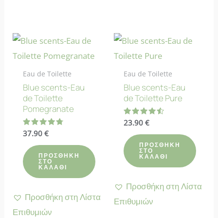
Eau de Toilette
Eau de Toilette
Blue scents-Eau
Blue scents-Eau
de Toilette
de Toilette Pure
Pomegranate
Βαθμολογήθηκε
23.90
€
με
Βαθμολογήθηκε
37.90
€
4.50
με
από 5
ΠΡΟΣΘΉΚΗ
4.83
ΣΤΟ
από 5
ΠΡΟΣΘΉΚΗ
ΚΑΛΆΘΙ
ΣΤΟ
ΚΑΛΆΘΙ
Προσθήκη στη Λίστα
Προσθήκη στη Λίστα
Επιθυμιών
Επιθυμιών