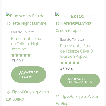
ΕΚΤΌΣ
ΑΠΟΘΈΜΑΤΟΣ
Eau de Toilette
Blue scents-Eau
Eau de Toilette
de Toilette Night
Blue scents-Eau
Jasmine
de Toilette Olive Oil
& Green Pepper
Βαθμολογήθηκε
37.90
€
με
4.67
Βαθμολογήθηκε
37.90
€
από 5
με
ΠΡΟΣΘΉΚΗ
ΣΤΟ
4.83
ΚΑΛΆΘΙ
από 5
ΔΙΑΒΆΣΤΕ
ΠΕΡΙΣΣΌΤΕΡΑ
Προσθήκη στη Λίστα
Προσθήκη στη Λίστα
Επιθυμιών
Επιθυμιών