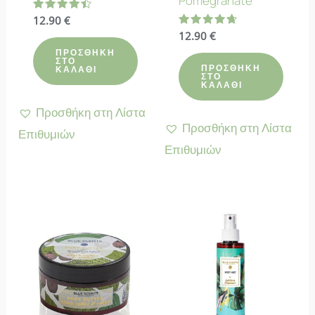
Pomegranate
Βαθμολογήθηκε
12.90
€
με
Βαθμολογήθηκε
12.90
€
4.50
με
από 5
ΠΡΟΣΘΉΚΗ
4.67
ΣΤΟ
από 5
ΠΡΟΣΘΉΚΗ
ΚΑΛΆΘΙ
ΣΤΟ
ΚΑΛΆΘΙ
Προσθήκη στη Λίστα
Προσθήκη στη Λίστα
Επιθυμιών
Επιθυμιών