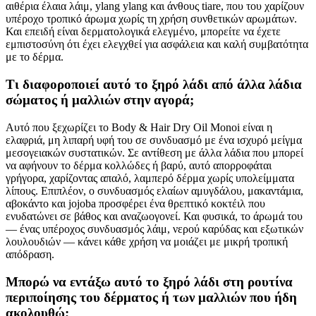
αιθέρια έλαια λάιμ, ylang ylang και άνθους tiare, που του χαρίζουν
υπέροχο τροπικό άρωμα χωρίς τη χρήση συνθετικών αρωμάτων.
Και επειδή είναι δερματολογικά ελεγμένο, μπορείτε να έχετε
εμπιστοσύνη ότι έχει ελεγχθεί για ασφάλεια και καλή συμβατότητα
με το δέρμα.
Τι διαφοροποιεί αυτό το ξηρό λάδι από άλλα λάδια
σώματος ή μαλλιών στην αγορά;
Αυτό που ξεχωρίζει το Body & Hair Dry Oil Monoi είναι η
ελαφριά, μη λιπαρή υφή του σε συνδυασμό με ένα ισχυρό μείγμα
μεσογειακών συστατικών. Σε αντίθεση με άλλα λάδια που μπορεί
να αφήνουν το δέρμα κολλώδες ή βαρύ, αυτό απορροφάται
γρήγορα, χαρίζοντας απαλό, λαμπερό δέρμα χωρίς υπολείμματα
λίπους. Επιπλέον, ο συνδυασμός ελαίων αμυγδάλου, μακαντάμια,
αβοκάντο και jojoba προσφέρει ένα θρεπτικό κοκτέιλ που
ενυδατώνει σε βάθος και αναζωογονεί. Και φυσικά, το άρωμά του
— ένας υπέροχος συνδυασμός λάιμ, νερού καρύδας και εξωτικών
λουλουδιών — κάνει κάθε χρήση να μοιάζει με μικρή τροπική
απόδραση.
Μπορώ να εντάξω αυτό το ξηρό λάδι στη ρουτίνα
περιποίησης του δέρματος ή των μαλλιών που ήδη
ακολουθώ;