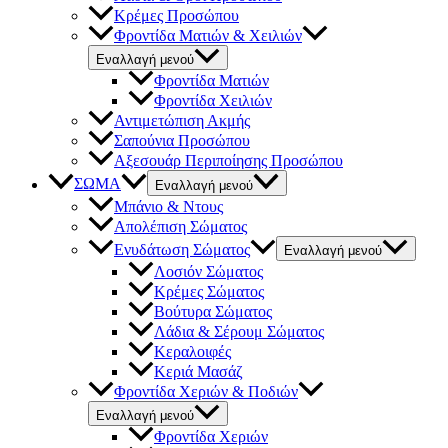
Κρέμες Προσώπου
Φροντίδα Ματιών & Χειλιών
Εναλλαγή μενού
Φροντίδα Ματιών
Φροντίδα Χειλιών
Αντιμετώπιση Ακμής
Σαπούνια Προσώπου
Αξεσουάρ Περιποίησης Προσώπου
ΣΩΜΑ
Εναλλαγή μενού
Μπάνιο & Ντους
Απολέπιση Σώματος
Ενυδάτωση Σώματος
Εναλλαγή μενού
Λοσιόν Σώματος
Κρέμες Σώματος
Βούτυρα Σώματος
Λάδια & Σέρουμ Σώματος
Κεραλοιφές
Κεριά Μασάζ
Φροντίδα Χεριών & Ποδιών
Εναλλαγή μενού
Φροντίδα Χεριών