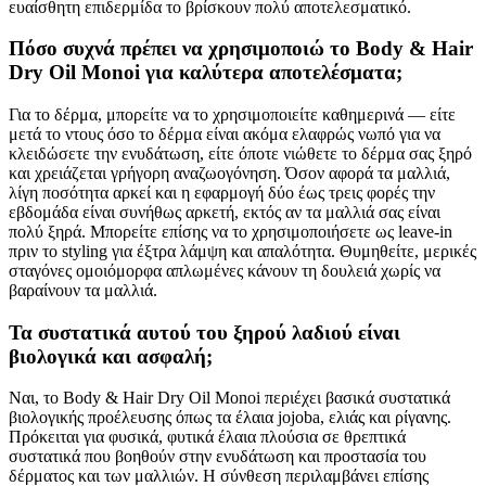
ευαίσθητη επιδερμίδα το βρίσκουν πολύ αποτελεσματικό.
Πόσο συχνά πρέπει να χρησιμοποιώ το Body & Hair
Dry Oil Monoi για καλύτερα αποτελέσματα;
Για το δέρμα, μπορείτε να το χρησιμοποιείτε καθημερινά — είτε
μετά το ντους όσο το δέρμα είναι ακόμα ελαφρώς νωπό για να
κλειδώσετε την ενυδάτωση, είτε όποτε νιώθετε το δέρμα σας ξηρό
και χρειάζεται γρήγορη αναζωογόνηση. Όσον αφορά τα μαλλιά,
λίγη ποσότητα αρκεί και η εφαρμογή δύο έως τρεις φορές την
εβδομάδα είναι συνήθως αρκετή, εκτός αν τα μαλλιά σας είναι
πολύ ξηρά. Μπορείτε επίσης να το χρησιμοποιήσετε ως leave-in
πριν το styling για έξτρα λάμψη και απαλότητα. Θυμηθείτε, μερικές
σταγόνες ομοιόμορφα απλωμένες κάνουν τη δουλειά χωρίς να
βαραίνουν τα μαλλιά.
Τα συστατικά αυτού του ξηρού λαδιού είναι
βιολογικά και ασφαλή;
Ναι, το Body & Hair Dry Oil Monoi περιέχει βασικά συστατικά
βιολογικής προέλευσης όπως τα έλαια jojoba, ελιάς και ρίγανης.
Πρόκειται για φυσικά, φυτικά έλαια πλούσια σε θρεπτικά
συστατικά που βοηθούν στην ενυδάτωση και προστασία του
δέρματος και των μαλλιών. Η σύνθεση περιλαμβάνει επίσης