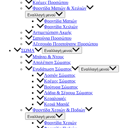
Κρέμες Προσώπου
Φροντίδα Ματιών & Χειλιών
Εναλλαγή μενού
Φροντίδα Ματιών
Φροντίδα Χειλιών
Αντιμετώπιση Ακμής
Σαπούνια Προσώπου
Αξεσουάρ Περιποίησης Προσώπου
ΣΩΜΑ
Εναλλαγή μενού
Μπάνιο & Ντους
Απολέπιση Σώματος
Ενυδάτωση Σώματος
Εναλλαγή μενού
Λοσιόν Σώματος
Κρέμες Σώματος
Βούτυρα Σώματος
Λάδια & Σέρουμ Σώματος
Κεραλοιφές
Κεριά Μασάζ
Φροντίδα Χεριών & Ποδιών
Εναλλαγή μενού
Φροντίδα Χεριών