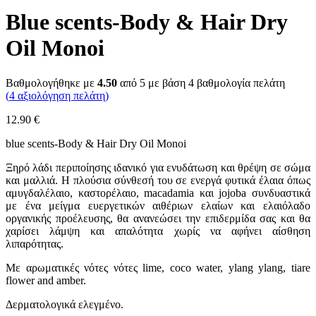
Blue scents-Body & Hair Dry
Oil Monoi
Βαθμολογήθηκε με
4.50
από 5 με βάση
4
βαθμολογία πελάτη
(
4
αξιολόγηση πελάτη)
12.90
€
blue scents-Body & Hair Dry Oil Monoi
Ξηρό λάδι περιποίησης ιδανικό για ενυδάτωση και θρέψη σε σώμα
και μαλλιά. Η πλούσια σύνθεσή του σε ενεργά φυτικά έλαια όπως
αμυγδαλέλαιο, καστορέλαιο, macadamia και jojoba συνδυαστικά
με ένα μείγμα ευεργετικών αιθέριων ελαίων και ελαιόλαδο
οργανικής προέλευσης, θα ανανεώσει την επιδερμίδα σας και θα
χαρίσει λάμψη και απαλότητα χωρίς να αφήνει αίσθηση
λιπαρότητας.
Με αρωματικές νότες νότες lime, coco water, ylang ylang, tiare
flower and amber.
Δερματολογικά ελεγμένο.