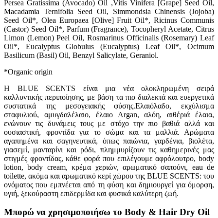
Persea Gratissima (Avocado) Oil ,Vitis Vinifera [Grape] Seed Oil,
Macadamia Ternifolia Seed Oil, Simmondsia Chinensis (Jojoba)
Seed Oil*, Olea Europaea [Olive] Fruit Oil*, Ricinus Communis
(Castor) Seed Oil*, Parfum (Fragrance), Tocopheryl Acetate, Citrus
Limon (Lemon) Peel Oil, Rosmarinus Officinalis (Rosemary) Leaf
Oil*, Eucalyptus Globulus (Eucalyptus) Leaf Oil*, Ocimum
Basilicum (Basil) Oil, Benzyl Salicylate, Geraniol.
*Organic origin
Η BLUE SCENTS είναι μια νέα ολοκληρωμένη σειρά
καλλυντικής περιποίησης, με βάση τα πιο διαλεκτά και ευεργετικά
συστατικά της μεσογειακής φύσης.Ελαιόλαδο, εκχύλισμα
σταφυλιού, αμυγδαλέλαιο, έλαιο Αrgan, αλόη, αιθέριά έλαια,
ενώνουν τις δυνάμεις τους με στόχο την πιο βαθιά αλλά και
ουσιαστική, φροντίδα για το σώμα και τα μαλλιά. Αρώματα
αγαπημένα και σαγηνευτικά, όπως παιώνια, γαρδένια, βιολέτα,
γιασεμί, μανταρίνι και ρόδι, πλημμυρίζουν τις καθημερινές μας
στιγμές φροντίδας, κάθε φορά που επιλέγουμε αφρόλουτρο, body
lotion, body cream, κρέμα χεριών, αρωματικό σαπούνι, eau de
toilette, ακόμα και αρωματικό κερί χώρου της BLUE SCENTS: του
ονόματος που εμπνέεται από τη φύση και δημιουργεί για όμορφη,
υγιή, ξεκούραστη επιδερμίδα και φυσικά καλύτερη ζωή.
Μπορώ να χρησιμοποιήσω το Body & Hair Dry Oil