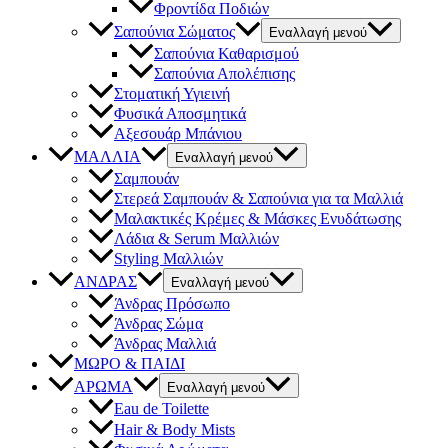
Φροντίδα Ποδιών
Σαπούνια Σώματος
Εναλλαγή μενού
Σαπούνια Καθαρισμού
Σαπούνια Απολέπισης
Στοματική Υγιεινή
Φυσικά Αποσμητικά
Αξεσουάρ Μπάνιου
ΜΑΛΛΙΑ
Εναλλαγή μενού
Σαμπουάν
Στερεά Σαμπουάν & Σαπούνια για τα Μαλλιά
Μαλακτικές Κρέμες & Μάσκες Ενυδάτωσης
Λάδια & Serum Μαλλιών
Styling Μαλλιών
ΑΝΔΡΑΣ
Εναλλαγή μενού
Άνδρας Πρόσωπο
Άνδρας Σώμα
Άνδρας Μαλλιά
ΜΩΡΟ & ΠΑΙΔΙ
ΑΡΩΜΑ
Εναλλαγή μενού
Eau de Toilette
Hair & Body Mists