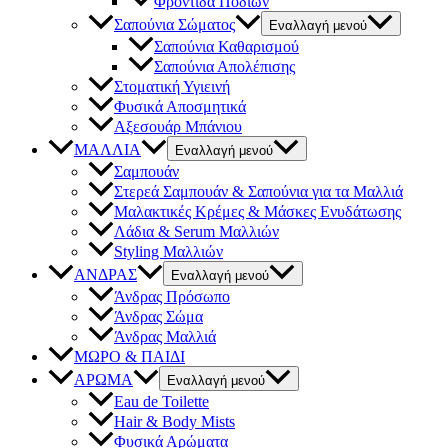
Φροντίδα Ποδιών
Σαπούνια Σώματος
Εναλλαγή μενού
Σαπούνια Καθαρισμού
Σαπούνια Απολέπισης
Στοματική Υγιεινή
Φυσικά Αποσμητικά
Αξεσουάρ Μπάνιου
ΜΑΛΛΙΑ
Εναλλαγή μενού
Σαμπουάν
Στερεά Σαμπουάν & Σαπούνια για τα Μαλλιά
Μαλακτικές Κρέμες & Μάσκες Ενυδάτωσης
Λάδια & Serum Μαλλιών
Styling Μαλλιών
ΑΝΔΡΑΣ
Εναλλαγή μενού
Άνδρας Πρόσωπο
Άνδρας Σώμα
Άνδρας Μαλλιά
ΜΩΡΟ & ΠΑΙΔΙ
ΑΡΩΜΑ
Εναλλαγή μενού
Eau de Toilette
Hair & Body Mists
Φυσικά Αρώματα