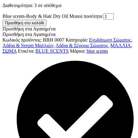
Διαθεσιμότητα:
3 σε απόθεμα
Blue scents-Body & Hair Dry Oil Monoi ποσότητα
Προσθήκη στο καλάθι
Προσθήκη στα Αγαπημένα
Προσθήκη στα Αγαπημένα
Κωδικός προϊόντος:
BBH 0007
Κατηγορία:
Ενυδάτωση Σώματος
,
Λάδια & Serum Μαλλιών
,
Λάδια & Σέρουμ Σώματος
,
ΜΑΛΛΙΑ
,
ΣΩΜΑ
Ετικέτα:
BLUE SCENTS
Μάρκα:
blue scents