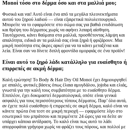
Monoi τόσο στο δέρμα όσο και στα μαλλιά μου;
Φυσικά και ναι! Αυτό είναι ένα από τα μεγάλα πλεονεκτήματα
αυτού του ξηρού λαδιού — είναι εξαιρετικά πολυλειτουργικό.
Μπορείτε να το εφαρμόσετε στο σώμα σας για βαθιά ενυδάτωση
και θρέψη του δέρματος χωρίς να αφήνει λιπαρή αίσθηση.
Ταυτόχρονα, κάνει θαύματα στα μαλλιά, προσθέτοντας λάμψη και
απαλότητα, ειδικά αν τα μαλλιά σας είναι ξηρά ή φριζάρουν. Μια
μικρή ποσότητα στις άκρες αρκεί για να τα κάνει μεταξένια και
λεία. Είναι σαν να δίνετε διπλή φροντίδα ομορφιάς σε ένα προϊόν!
Είναι αυτό το ξηρό λάδι κατάλληλο για ευαίσθητο ή
επιρρεπές σε ακμή δέρμα;
Καλή ερώτηση! Το Body & Hair Dry Oil Monoi έχει δημιουργηθεί
με απαλές, φυτικές βάσεις όπως έλαια αμυγδάλου, jojoba και ελιάς,
γνωστά για την καλή τους συμβατότητα με το ευαίσθητο δέρμα.
Επιπλέον, έχει δοκιμαστεί δερματολογικά, οπότε είναι γενικά
ασφαλές για τους περισσότερους τύπους δέρματος. Παρ’ όλα αυτά,
αν έχετε πολύ ευαίσθητο ή επιρρεπές σε ακμή δέρμα, καλό είναι να
κάνετε πρώτα ένα τεστ σε μικρή περιοχή — εφαρμόστε λίγο στο
εσωτερικό του μπράτσου και περιμένετε 24 ώρες για να δείτε αν
υπάρχει κάποια αντίδραση. Το καλό είναι πως αυτό το λάδι
απορροφάται γρήγορα χωρίς να φράζει τους πόρους, και πολλοί με