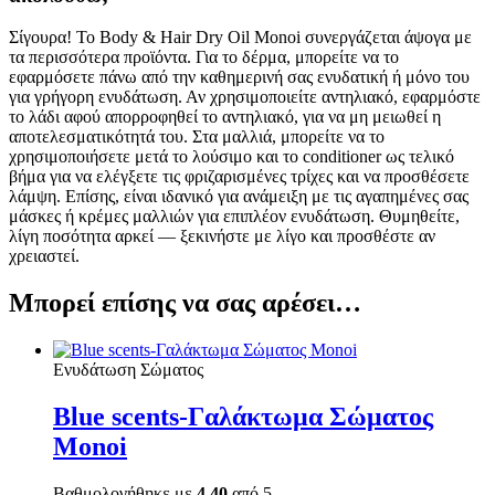
Σίγουρα! Το Body & Hair Dry Oil Monoi συνεργάζεται άψογα με
τα περισσότερα προϊόντα. Για το δέρμα, μπορείτε να το
εφαρμόσετε πάνω από την καθημερινή σας ενυδατική ή μόνο του
για γρήγορη ενυδάτωση. Αν χρησιμοποιείτε αντηλιακό, εφαρμόστε
το λάδι αφού απορροφηθεί το αντηλιακό, για να μη μειωθεί η
αποτελεσματικότητά του. Στα μαλλιά, μπορείτε να το
χρησιμοποιήσετε μετά το λούσιμο και το conditioner ως τελικό
βήμα για να ελέγξετε τις φριζαρισμένες τρίχες και να προσθέσετε
λάμψη. Επίσης, είναι ιδανικό για ανάμειξη με τις αγαπημένες σας
μάσκες ή κρέμες μαλλιών για επιπλέον ενυδάτωση. Θυμηθείτε,
λίγη ποσότητα αρκεί — ξεκινήστε με λίγο και προσθέστε αν
χρειαστεί.
Μπορεί επίσης να σας αρέσει…
Ενυδάτωση Σώματος
Blue scents-Γαλάκτωμα Σώματος
Monoi
Βαθμολογήθηκε με
4.40
από 5