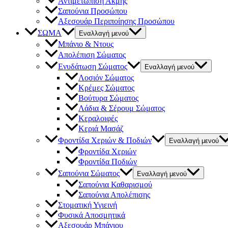
Αντιμετώπιση Ακμής
Σαπούνια Προσώπου
Αξεσουάρ Περιποίησης Προσώπου
ΣΩΜΑ
Εναλλαγή μενού
Μπάνιο & Ντους
Απολέπιση Σώματος
Ενυδάτωση Σώματος
Εναλλαγή μενού
Λοσιόν Σώματος
Κρέμες Σώματος
Βούτυρα Σώματος
Λάδια & Σέρουμ Σώματος
Κεραλοιφές
Κεριά Μασάζ
Φροντίδα Χεριών & Ποδιών
Εναλλαγή μενού
Φροντίδα Χεριών
Φροντίδα Ποδιών
Σαπούνια Σώματος
Εναλλαγή μενού
Σαπούνια Καθαρισμού
Σαπούνια Απολέπισης
Στοματική Υγιεινή
Φυσικά Αποσμητικά
Αξεσουάρ Μπάνιου