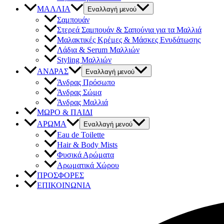
ΜΑΛΛΙΑ
Εναλλαγή μενού
Σαμπουάν
Στερεά Σαμπουάν & Σαπούνια για τα Μαλλιά
Μαλακτικές Κρέμες & Μάσκες Ενυδάτωσης
Λάδια & Serum Μαλλιών
Styling Μαλλιών
ΑΝΔΡΑΣ
Εναλλαγή μενού
Άνδρας Πρόσωπο
Άνδρας Σώμα
Άνδρας Μαλλιά
ΜΩΡΟ & ΠΑΙΔΙ
ΑΡΩΜΑ
Εναλλαγή μενού
Eau de Toilette
Hair & Body Mists
Φυσικά Αρώματα
Αρωματικά Χώρου
ΠΡΟΣΦΟΡΕΣ
ΕΠΙΚΟΙΝΩΝΙΑ