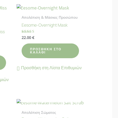
Απολέπιση & Μάσκες Προσώπου
Eesome-Overnight Mask
iss
22.00
€
Βαθμολογήθηκε
με
4.00
από 5
ΠΡΟΣΘΉΚΗ ΣΤΟ
ΚΑΛΆΘΙ
Προσθήκη στη Λίστα Επιθυμιών
υμιών
Σ
ΕΚΤΌΣ ΑΠΟΘΈΜΑΤΟΣ
Απολέπιση Σώματος