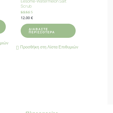
Eesome-Watermelon Salt
Scrub
12.00
€
Βαθμολογήθηκε
με
4.80
από 5
ΔΙΑΒΆΣΤΕ
ΠΕΡΙΣΣΌΤΕΡΑ
υμιών
Προσθήκη στη Λίστα Επιθυμιών