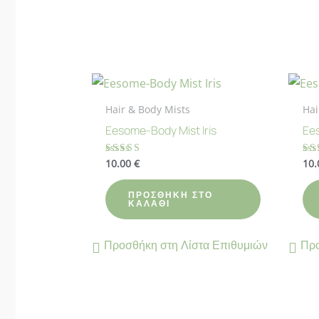
Hair & Body Mists
Hai
Eesome-Body Mist Iris
Ee
10.00
€
10
Βαθμολογήθηκε
Βα
με
με
4.90
4.
από 5
απ
ΠΡΟΣΘΉΚΗ ΣΤΟ
ΚΑΛΆΘΙ
Προσθήκη στη Λίστα Επιθυμιών
Προ