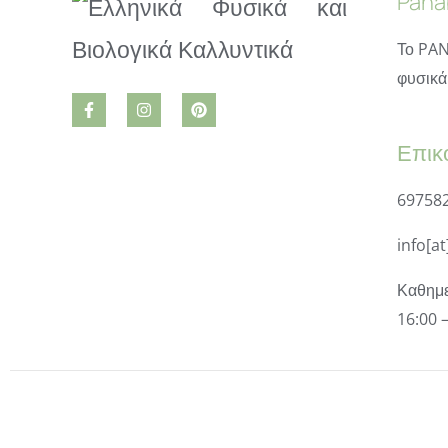
Pana
Το PAN
φυσικά 
Επικ
69758
info[a
Καθημε
16:00 