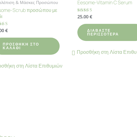
Eesome-Vitamin C Serum
ολέπιση & Μάσκες Προσώπου
some-Scrub προσώπου με
ι
25.00
€
Βαθμολογήθηκε
με
4.64
από 5
.00
€
θμολογήθηκε
ΔΙΑΒΆΣΤΕ
ΠΕΡΙΣΣΌΤΕΡΑ
83
ό 5
ΠΡΟΣΘΉΚΗ ΣΤΟ
ΚΑΛΆΘΙ
Προσθήκη στη Λίστα Επιθ
σθήκη στη Λίστα Επιθυμιών