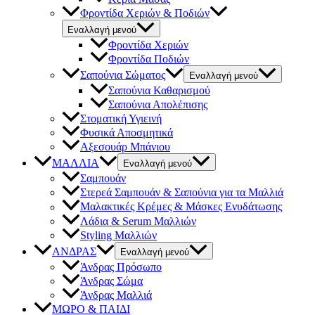
Φροντίδα Χεριών & Ποδιών
Εναλλαγή μενού
Φροντίδα Χεριών
Φροντίδα Ποδιών
Σαπούνια Σώματος
Εναλλαγή μενού
Σαπούνια Καθαρισμού
Σαπούνια Απολέπισης
Στοματική Υγιεινή
Φυσικά Αποσμητικά
Αξεσουάρ Μπάνιου
ΜΑΛΛΙΑ
Εναλλαγή μενού
Σαμπουάν
Στερεά Σαμπουάν & Σαπούνια για τα Μαλλιά
Μαλακτικές Κρέμες & Μάσκες Ενυδάτωσης
Λάδια & Serum Μαλλιών
Styling Μαλλιών
ΑΝΔΡΑΣ
Εναλλαγή μενού
Άνδρας Πρόσωπο
Άνδρας Σώμα
Άνδρας Μαλλιά
ΜΩΡΟ & ΠΑΙΔΙ