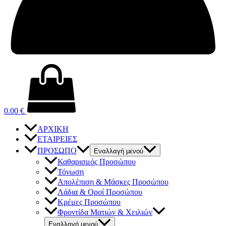
0.00
€
ΑΡΧΙΚΗ
ΕΤΑΙΡΕΙΕΣ
ΠΡΟΣΩΠΟ
Εναλλαγή μενού
Καθαρισμός Προσώπου
Τόνωση
Απολέπιση & Μάσκες Προσώπου
Λάδια & Οροί Προσώπου
Κρέμες Προσώπου
Φροντίδα Ματιών & Χειλιών
Εναλλαγή μενού