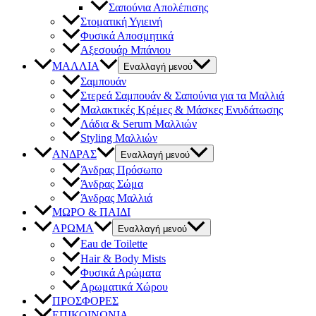
Σαπούνια Απολέπισης
Στοματική Υγιεινή
Φυσικά Αποσμητικά
Αξεσουάρ Μπάνιου
ΜΑΛΛΙΑ
Εναλλαγή μενού
Σαμπουάν
Στερεά Σαμπουάν & Σαπούνια για τα Μαλλιά
Μαλακτικές Κρέμες & Μάσκες Ενυδάτωσης
Λάδια & Serum Μαλλιών
Styling Μαλλιών
ΑΝΔΡΑΣ
Εναλλαγή μενού
Άνδρας Πρόσωπο
Άνδρας Σώμα
Άνδρας Μαλλιά
ΜΩΡΟ & ΠΑΙΔΙ
ΑΡΩΜΑ
Εναλλαγή μενού
Eau de Toilette
Hair & Body Mists
Φυσικά Αρώματα
Αρωματικά Χώρου
ΠΡΟΣΦΟΡΕΣ
ΕΠΙΚΟΙΝΩΝΙΑ