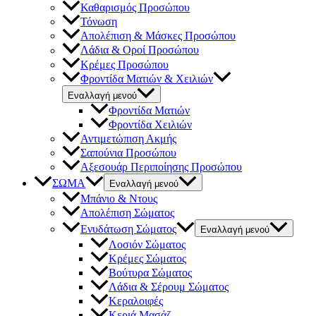
Καθαρισμός Προσώπου
Τόνωση
Απολέπιση & Μάσκες Προσώπου
Λάδια & Οροί Προσώπου
Κρέμες Προσώπου
Φροντίδα Ματιών & Χειλιών
Εναλλαγή μενού
Φροντίδα Ματιών
Φροντίδα Χειλιών
Αντιμετώπιση Ακμής
Σαπούνια Προσώπου
Αξεσουάρ Περιποίησης Προσώπου
ΣΩΜΑ
Εναλλαγή μενού
Μπάνιο & Ντους
Απολέπιση Σώματος
Ενυδάτωση Σώματος
Εναλλαγή μενού
Λοσιόν Σώματος
Κρέμες Σώματος
Βούτυρα Σώματος
Λάδια & Σέρουμ Σώματος
Κεραλοιφές
Κεριά Μασάζ