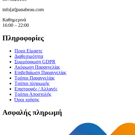
info[at]panabeau.com
Καθημερινά
16:00 – 22:00
Πληροφορίες
Ποιοι Είμαστε
Διαθεσιμότητα
Συμμόρφωση GDPR
Ακύρωση Παραγγελίας
Επιβεβαίωση Παραγγελίας
Τρόποι Παραγγελίας
Τρόποι πληρωμής
Επιστροφές / Αλλαγές
Τρόποι Αποστολής
Όροι χρήσης
Ασφαλής πληρωμή