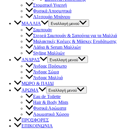
Στοματική Υγιεινή
Φυσικά Αποσμητικά
Αξεσουάρ Μπάνιου
ΜΑΛΛΙΑ
Εναλλαγή μενού
Σαμπουάν
Στερεά Σαμπουάν & Σαπούνια για τα Μαλλιά
Μαλακτικές Κρέμες & Μάσκες Ενυδάτωσης
Λάδια & Serum Μαλλιών
Styling Μαλλιών
ΑΝΔΡΑΣ
Εναλλαγή μενού
Άνδρας Πρόσωπο
Άνδρας Σώμα
Άνδρας Μαλλιά
ΜΩΡΟ & ΠΑΙΔΙ
ΑΡΩΜΑ
Εναλλαγή μενού
Eau de Toilette
Hair & Body Mists
Φυσικά Αρώματα
Αρωματικά Χώρου
ΠΡΟΣΦΟΡΕΣ
ΕΠΙΚΟΙΝΩΝΙΑ