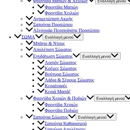
Φροντίδα Ματιών & Χειλιών
Εναλλαγή μενού
Φροντίδα Ματιών
Φροντίδα Χειλιών
Αντιμετώπιση Ακμής
Σαπούνια Προσώπου
Αξεσουάρ Περιποίησης Προσώπου
ΣΩΜΑ
Εναλλαγή μενού
Μπάνιο & Ντους
Απολέπιση Σώματος
Ενυδάτωση Σώματος
Εναλλαγή μενού
Λοσιόν Σώματος
Κρέμες Σώματος
Βούτυρα Σώματος
Λάδια & Σέρουμ Σώματος
Κεραλοιφές
Κεριά Μασάζ
Φροντίδα Χεριών & Ποδιών
Εναλλαγή μενού
Φροντίδα Χεριών
Φροντίδα Ποδιών
Σαπούνια Σώματος
Εναλλαγή μενού
Σαπούνια Καθαρισμού
Σαπούνια Απολέπισης