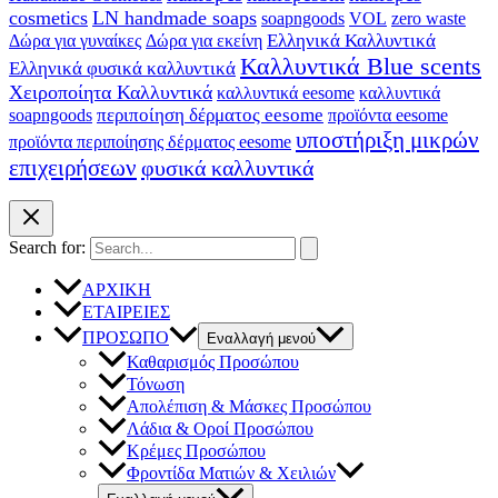
cosmetics
LN handmade soaps
soapngoods
zero waste
VOL
Ελληνικά Καλλυντικά
Δώρα για γυναίκες
Δώρα για εκείνη
Καλλυντικά Blue scents
Ελληνικά φυσικά καλλυντικά
Χειροποίητα Καλλυντικά
καλλυντικά eesome
καλλυντικά
soapngoods
περιποίηση δέρματος eesome
προϊόντα eesome
υποστήριξη μικρών
προϊόντα περιποίησης δέρματος eesome
επιχειρήσεων
φυσικά καλλυντικά
Search for:
ΑΡΧΙΚΗ
ΕΤΑΙΡΕΙΕΣ
ΠΡΟΣΩΠΟ
Εναλλαγή μενού
Καθαρισμός Προσώπου
Τόνωση
Απολέπιση & Μάσκες Προσώπου
Λάδια & Οροί Προσώπου
Κρέμες Προσώπου
Φροντίδα Ματιών & Χειλιών