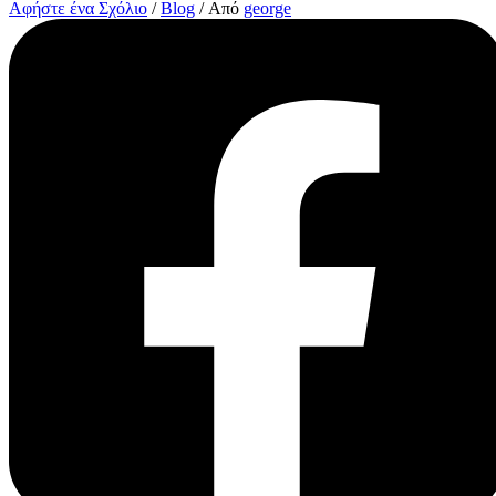
Αφήστε ένα Σχόλιο
/
Blog
/ Από
george