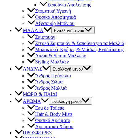
Σαπούνια Απολέπισης
Στοματική Υγιεινή
Φυσικά Αποσμητικά
Αξεσουάρ Μπάνιου
ΜΑΛΛΙΑ
Εναλλαγή μενού
Σαμπουάν
Στερεά Σαμπουάν & Σαπούνια για τα Μαλλιά
Μαλακτικές Κρέμες & Μάσκες Ενυδάτωσης
Λάδια & Serum Μαλλιών
Styling Μαλλιών
ΑΝΔΡΑΣ
Εναλλαγή μενού
Άνδρας Πρόσωπο
Άνδρας Σώμα
Άνδρας Μαλλιά
ΜΩΡΟ & ΠΑΙΔΙ
ΑΡΩΜΑ
Εναλλαγή μενού
Eau de Toilette
Hair & Body Mists
Φυσικά Αρώματα
Αρωματικά Χώρου
ΠΡΟΣΦΟΡΕΣ