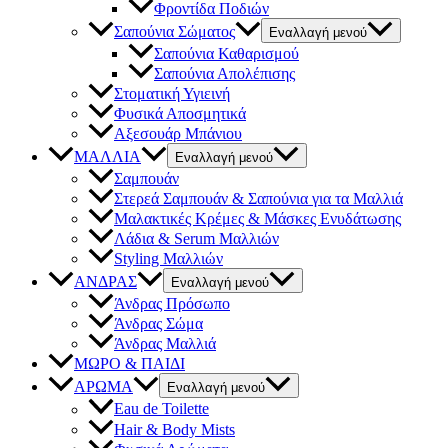
Φροντίδα Ποδιών
Σαπούνια Σώματος
Εναλλαγή μενού
Σαπούνια Καθαρισμού
Σαπούνια Απολέπισης
Στοματική Υγιεινή
Φυσικά Αποσμητικά
Αξεσουάρ Μπάνιου
ΜΑΛΛΙΑ
Εναλλαγή μενού
Σαμπουάν
Στερεά Σαμπουάν & Σαπούνια για τα Μαλλιά
Μαλακτικές Κρέμες & Μάσκες Ενυδάτωσης
Λάδια & Serum Μαλλιών
Styling Μαλλιών
ΑΝΔΡΑΣ
Εναλλαγή μενού
Άνδρας Πρόσωπο
Άνδρας Σώμα
Άνδρας Μαλλιά
ΜΩΡΟ & ΠΑΙΔΙ
ΑΡΩΜΑ
Εναλλαγή μενού
Eau de Toilette
Hair & Body Mists