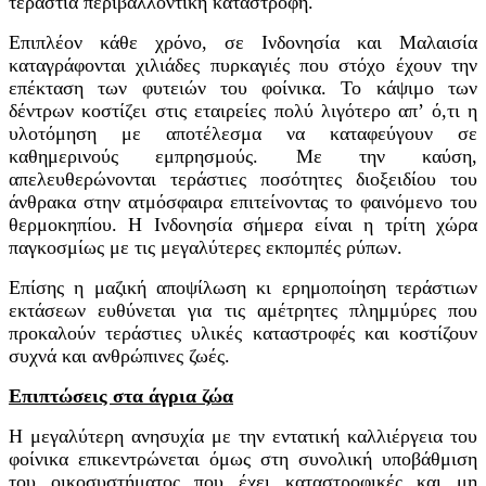
τεράστια περιβαλλοντική καταστροφή.
Επιπλέον κάθε χρόνο, σε Ινδονησία και Μαλαισία
καταγράφονται χιλιάδες πυρκαγιές που στόχο έχουν την
επέκταση των φυτειών του φοίνικα. Το κάψιμο των
δέντρων κοστίζει στις εταιρείες πολύ λιγότερο απ’ ό,τι η
υλοτόμηση με αποτέλεσμα να καταφεύγουν σε
καθημερινούς εμπρησμούς. Με την καύση,
απελευθερώνονται τεράστιες ποσότητες διοξειδίου του
άνθρακα στην ατμόσφαιρα επιτείνοντας το φαινόμενο του
θερμοκηπίου. Η Ινδονησία σήμερα είναι η τρίτη χώρα
παγκοσμίως με τις μεγαλύτερες εκπομπές ρύπων.
Επίσης η μαζική αποψίλωση κι ερημοποίηση τεράστιων
εκτάσεων ευθύνεται για τις αμέτρητες πλημμύρες που
προκαλούν τεράστιες υλικές καταστροφές και κοστίζουν
συχνά και ανθρώπινες ζωές.
Επιπτώσεις στα άγρια ζώα
Η μεγαλύτερη ανησυχία με την εντατική καλλιέργεια του
φοίνικα επικεντρώνεται όμως στη συνολική υποβάθμιση
του οικοσυστήματος που έχει καταστροφικές και μη