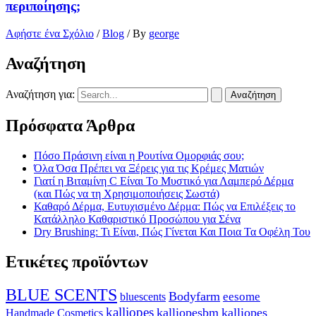
περιποίησης;
Αφήστε ένα Σχόλιο
/
Blog
/ By
george
Αναζήτηση
Αναζήτηση για:
Πρόσφατα Άρθρα
Πόσο Πράσινη είναι η Ρουτίνα Ομορφιάς σου;
Όλα Όσα Πρέπει να Ξέρεις για τις Κρέμες Ματιών
Γιατί η Βιταμίνη C Είναι Το Μυστικό για Λαμπερό Δέρμα
(και Πώς να τη Χρησιμοποιήσεις Σωστά)
Καθαρό Δέρμα, Ευτυχισμένο Δέρμα: Πώς να Επιλέξεις το
Κατάλληλο Καθαριστικό Προσώπου για Σένα
Dry Brushing: Τι Είναι, Πώς Γίνεται Και Ποια Τα Οφέλη Του
Ετικέτες προϊόντων
BLUE SCENTS
Bodyfarm
bluescents
eesome
kalliopes
kalliopesbm
kalliopes
Handmade Cosmetics