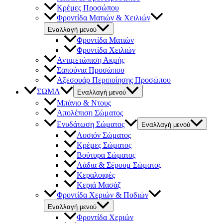
Κρέμες Προσώπου
Φροντίδα Ματιών & Χειλιών
Εναλλαγή μενού
Φροντίδα Ματιών
Φροντίδα Χειλιών
Αντιμετώπιση Ακμής
Σαπούνια Προσώπου
Αξεσουάρ Περιποίησης Προσώπου
ΣΩΜΑ
Εναλλαγή μενού
Μπάνιο & Ντους
Απολέπιση Σώματος
Ενυδάτωση Σώματος
Εναλλαγή μενού
Λοσιόν Σώματος
Κρέμες Σώματος
Βούτυρα Σώματος
Λάδια & Σέρουμ Σώματος
Κεραλοιφές
Κεριά Μασάζ
Φροντίδα Χεριών & Ποδιών
Εναλλαγή μενού
Φροντίδα Χεριών