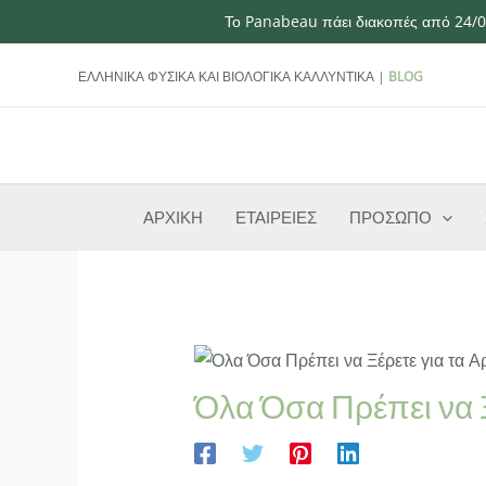
Το Panabeau πάει διακοπές από 24/07
Μετάβαση
ΕΛΛΗΝΙΚΑ ΦΥΣΙΚΑ ΚΑΙ ΒΙΟΛΟΓΙΚΑ ΚΑΛΛΥΝΤΙΚΑ |
BLOG
στο
περιεχόμενο
ΑΡΧΙΚΗ
ΕΤΑΙΡΕΙΕΣ
ΠΡΟΣΩΠΟ
Όλα Όσα Πρέπει να 