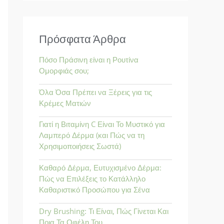
α
ζ
ή
Πρόσφατα Άρθρα
τ
Πόσο Πράσινη είναι η Ρουτίνα
η
Ομορφιάς σου;
σ
Όλα Όσα Πρέπει να Ξέρεις για τις
η
Κρέμες Ματιών
γ
Γιατί η Βιταμίνη C Είναι Το Μυστικό για
ι
Λαμπερό Δέρμα (και Πώς να τη
α
Χρησιμοποιήσεις Σωστά)
:
Καθαρό Δέρμα, Ευτυχισμένο Δέρμα:
Πώς να Επιλέξεις το Κατάλληλο
Καθαριστικό Προσώπου για Σένα
Dry Brushing: Τι Είναι, Πώς Γίνεται Και
Ποια Τα Οφέλη Του