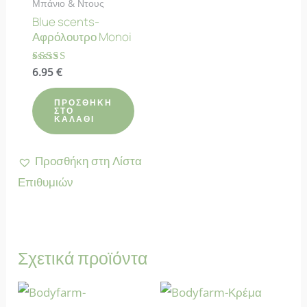
Μπάνιο & Ντους
Blue scents-
Αφρόλουτρο Monoi
Βαθμολογήθηκε
6.95
€
με
5.00
από 5
ΠΡΟΣΘΉΚΗ
ΣΤΟ
ΚΑΛΆΘΙ
Προσθήκη στη Λίστα
Επιθυμιών
Σχετικά προϊόντα