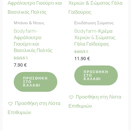
Μπάνιο & Ντους
Ενυδάτωση Σώματος
Bodyfarm-
Bodyfarm-Κρέμα
Αφρόλουτρο
Χεριών & Σώματος
Γιαούρτι και
Γάλα Γαϊδούρας
Βασιλικός Πολτός
Βαθμολογήθηκε
11.90
€
με
Βαθμολογήθηκε
7.90
€
4.80
με
από 5
ΠΡΟΣΘΉΚΗ
4.50
ΣΤΟ
από 5
ΠΡΟΣΘΉΚΗ
ΚΑΛΆΘΙ
ΣΤΟ
ΚΑΛΆΘΙ
Προσθήκη στη Λίστα
Προσθήκη στη Λίστα
Επιθυμιών
Επιθυμιών