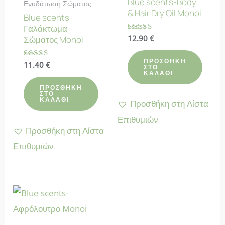
Blue scents-Body
Ενυδάτωση Σώματος
& Hair Dry Oil Monoi
Blue scents-
Γαλάκτωμα
Βαθμολογήθηκε
12.90
€
Σώματος Monoi
με
4.50
από 5
ΠΡΟΣΘΉΚΗ
Βαθμολογήθηκε
11.40
€
ΣΤΟ
με
ΚΑΛΆΘΙ
4.40
από 5
ΠΡΟΣΘΉΚΗ
ΣΤΟ
ΚΑΛΆΘΙ
Προσθήκη στη Λίστα
Επιθυμιών
Προσθήκη στη Λίστα
Επιθυμιών