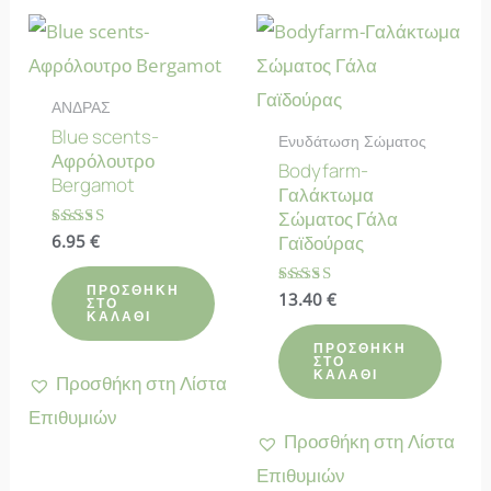
ΑΝΔΡΑΣ
Blue scents-
Ενυδάτωση Σώματος
Αφρόλουτρο
Bodyfarm-
Bergamot
Γαλάκτωμα
Σώματος Γάλα
Βαθμολογήθηκε
6.95
€
Γαϊδούρας
με
4.50
από 5
ΠΡΟΣΘΉΚΗ
Βαθμολογήθηκε
13.40
€
ΣΤΟ
με
ΚΑΛΆΘΙ
4.90
από 5
ΠΡΟΣΘΉΚΗ
ΣΤΟ
ΚΑΛΆΘΙ
Προσθήκη στη Λίστα
Επιθυμιών
Προσθήκη στη Λίστα
Επιθυμιών