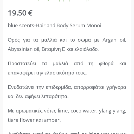
Βαθμολογήθηκε
5
19.50
€
με
4.60
από 5 με
βάση
blue scents-Hair and Body Serum Monoi
βαθμολογία
πελάτη
Ορός για τα μαλλιά και το σώμα με Argan oil,
Abyssinian oil, Βιταμίνη Ε και ελαιόλαδο.
Προστατεύει τα μαλλιά από τη φθορά και
επαναφέρει την ελαστικότητά τους.
Ενυδατώνει την επιδερμίδα, απορροφάται γρήγορα
και δεν αφήνει λιπαρότητα.
Με αρωματικές νότες lime, coco water, ylang ylang,
tiare flower και amber.