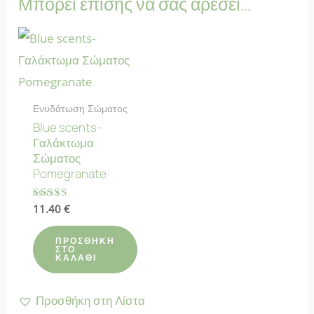
Μπορεί επίσης να σας αρέσει…
Ενυδάτωση Σώματος
Blue scents-
Γαλάκτωμα
Σώματος
Pomegranate
Βαθμολογήθηκε
11.40
€
με
4.88
από 5
ΠΡΟΣΘΉΚΗ
ΣΤΟ
ΚΑΛΆΘΙ
Προσθήκη στη Λίστα