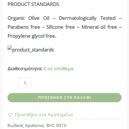
PRODUCT STANDARDS
Organic Olive Oil – Dermatologically Tested –
Parabens free – Silicone free – Mineral oil free –
Propylene glycol free.
Διαθεσιμότητα:
6 σε απόθεμα
Blue
scents-
ΠΡΟΣΘΉΚΗ ΣΤΟ ΚΑΛΆΘΙ
Κρέμα
Χεριών
Προσθήκη στα Αγαπημένα
Pomegranate
Κωδικός προϊόντος:
BHC 0010
ποσότητα