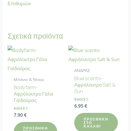
Επιθυμιών
Σχετικά προϊόντα
ΑΝΔΡΑΣ
Blue scents-
Μπάνιο & Ντους
Αφρόλουτρο Salt &
Bodyfarm-
Sun
Αφρόλουτρο Γάλα
Γαϊδούρας
Βαθμολογήθηκε
6.95
€
με
4.67
Βαθμολογήθηκε
7.90
€
από 5
με
ΠΡΟΣΘΉΚΗ
ΣΤΟ
4.75
ΚΑΛΆΘΙ
από 5
ΠΡΟΣΘΉΚΗ