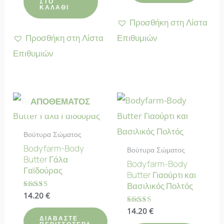
ΣΤΟ
ΚΑΛΆΘΙ
Προσθήκη στη Λίστα
Προσθήκη στη Λίστα
Επιθυμιών
Επιθυμιών
ΕΚΤΌΣ
ΑΠΟΘΈΜΑΤΟΣ
Βούτυρα Σώματος
Bodyfarm-Body
Βούτυρα Σώματος
Butter Γάλα
Bodyfarm-Body
Γαϊδούρας
Butter Γιαούρτι και
Βασιλικός Πολτός
Βαθμολογήθηκε
14.20
€
με
4.64
Βαθμολογήθηκε
14.20
€
από 5
με
ΔΙΑΒΆΣΤΕ