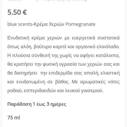
Βαθμολογήθηκε
11
5.50
€
με
5.00
από 5 με
βάση
blue scents-Κρέμα Χεριών Pomegranate
βαθμολογία
πελάτη
Ενυδατική κρέμα χεριών με ευεργετικά συστατικά
όπως αλόη, βούτυρο καριτέ και οργανικό ελαιόλαδο.
Η πλούσια σύνθεσή της χωρίς να αφήνει κατάλοιπα,
θα κρατήσει την φυσική υγρασία των χεριών σας και
θα διατηρήσει την επιδερμίδα σας απαλή, ελαστική
και ενυδατωμένη σε βάθος. Με αρωματικές νότες
ροδιού, εσπεριδοειδών και λευκού γιασεμιού.
Παράδoση 1 έως 3 ημέρες
75 ml