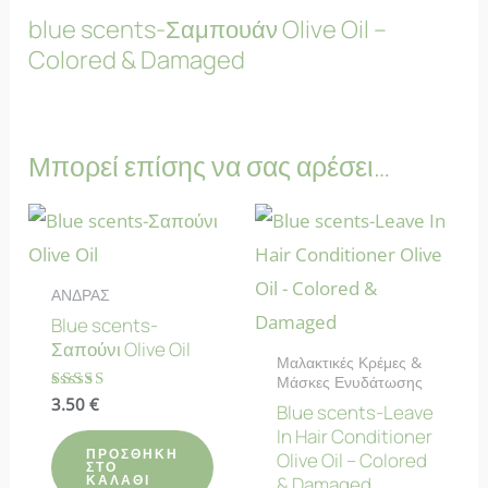
blue scents-Σαμπουάν Olive Oil –
Colored & Damaged
Μπορεί επίσης να σας αρέσει…
ΑΝΔΡΑΣ
Blue scents-
Σαπούνι Olive Oil
Μαλακτικές Κρέμες &
Μάσκες Ενυδάτωσης
Βαθμολογήθηκε
3.50
€
Blue scents-Leave
με
In Hair Conditioner
4.83
από 5
ΠΡΟΣΘΉΚΗ
Olive Oil – Colored
ΣΤΟ
ΚΑΛΆΘΙ
& Damaged