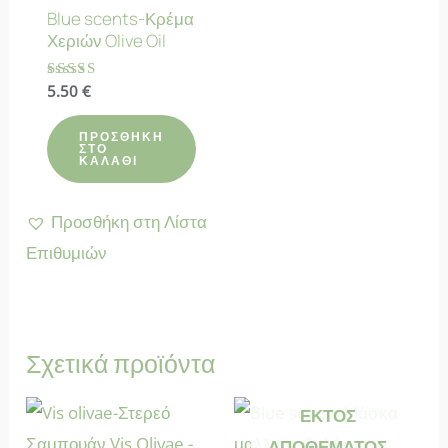
Blue scents-Κρέμα
Χεριών Olive Oil
Βαθμολογήθηκε
5.50
€
με
4.90
από 5
ΠΡΟΣΘΉΚΗ
ΣΤΟ
ΚΑΛΆΘΙ
Προσθήκη στη Λίστα
Επιθυμιών
Σχετικά προϊόντα
ΕΚΤΌΣ
ΑΠΟΘΈΜΑΤΟΣ