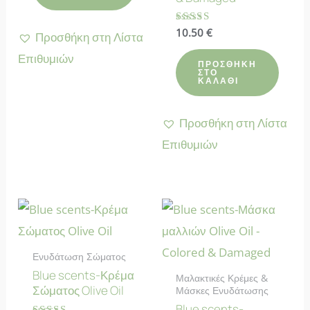
Βαθμολογήθηκε
10.50
€
Προσθήκη στη Λίστα
με
4.40
Επιθυμιών
από 5
ΠΡΟΣΘΉΚΗ
ΣΤΟ
ΚΑΛΆΘΙ
Προσθήκη στη Λίστα
Επιθυμιών
Ενυδάτωση Σώματος
Blue scents-Κρέμα
Μαλακτικές Κρέμες &
Σώματος Olive Oil
Μάσκες Ενυδάτωσης
Blue scents-