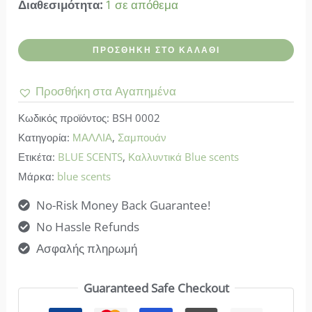
Διαθεσιμότητα:
1 σε απόθεμα
Blue
ΠΡΟΣΘΉΚΗ ΣΤΟ ΚΑΛΆΘΙ
scents-
Σαμπουάν
Προσθήκη στα Αγαπημένα
Olive
Κωδικός προϊόντος:
BSH 0002
Oil
Κατηγορία:
ΜΑΛΛΙΑ
,
Σαμπουάν
-
Ετικέτα:
BLUE SCENTS
,
Καλλυντικά Blue scents
Colored
Μάρκα:
blue scents
&
No-Risk Money Back Guarantee!
Damaged
No Hassle Refunds
ποσότητα
Ασφαλής πληρωμή
Guaranteed Safe Checkout