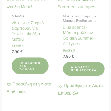
ΜΑΛΛΙΑ
Μαλακτικές Κρέμες &
Μάσκες Ενυδάτωσης
Vis olivae-Στερεό
Blue scents-
Σαμπουάν Vis
Μάσκα μαλλιών
Olivae – Φούξια
Golden Summer –
Μετάξι
All Types
Βαθμολογήθηκε
7.30
€
με
Βαθμολογήθηκε
7.80
€
4.86
με
από 5
4.75
ΠΡΟΣΘΉΚΗ
ΣΤΟ
από 5
ΔΙΑΒΆΣΤΕ
ΚΑΛΆΘΙ
ΠΕΡΙΣΣΌΤΕΡΑ
Προσθήκη στη Λίστα
Προσθήκη στη Λίστα
Επιθυμιών
Επιθυμιών