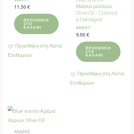
Μάσκα μαλλιών
Βαθμολογήθηκε
11.50
€
με
Olive Oil – Colored
5.00
& Damaged
από 5
ΠΡΟΣΘΉΚΗ
ΣΤΟ
ΚΑΛΆΘΙ
Βαθμολογήθηκε
9.00
€
με
4.80
Προσθήκη στη Λίστα
από 5
ΠΡΟΣΘΉΚΗ
ΣΤΟ
Επιθυμιών
ΚΑΛΆΘΙ
Προσθήκη στη Λίστα
Επιθυμιών
ΑΝΔΡΑΣ