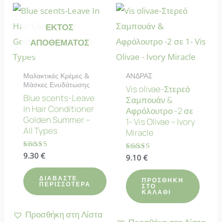
ΕΚΤΌΣ
ΑΠΟΘΈΜΑΤΟΣ
Μαλακτικές Κρέμες &
ΑΝΔΡΑΣ
Μάσκες Ενυδάτωσης
Vis olivae-Στερεό
Blue scents-Leave
Σαμπουάν &
In Hair Conditioner
Αφρόλουτρο -2 σε
Golden Summer –
1- Vis Olivae – Ivory
All Types
Miracle
Βαθμολογήθηκε
9.30
€
Βαθμολογήθηκε
9.10
€
με
με
4.60
4.60
από 5
από 5
ΔΙΑΒΆΣΤΕ
ΠΡΟΣΘΉΚΗ
ΠΕΡΙΣΣΌΤΕΡΑ
ΣΤΟ
ΚΑΛΆΘΙ
Προσθήκη στη Λίστα