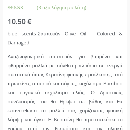
(
3
αξιολόγηση πελάτη)
Βαθμολογήθηκε
3
10.50
€
με
5.00
από 5 με
βάση
blue scents-Σαμπουάν Olive Oil – Colored &
βαθμολογία
πελάτη
Damaged
Αναζωογονητικό σαμπουάν για βαμμένα και
φθαρμένα μαλλιά με σύνθεση πλούσια σε ενεργά
συστατικά όπως Κερατίνη φυτικής προέλευσης από
πρωτεΐνες σιταριού και σόγιας, εκχύλισμα Bamboo
και οργανικό εκχύλισμα ελιάς. Ο δραστικός
συνδυασμός του θα θρέψει σε βάθος και θα
επανορθώσει τα μαλλιά σας χαρίζοντας φυσική
λάμψη και όγκο. Η Κερατίνη θα προστατεύσει το
χρώμα από την θερμότητα και την ηλιακή