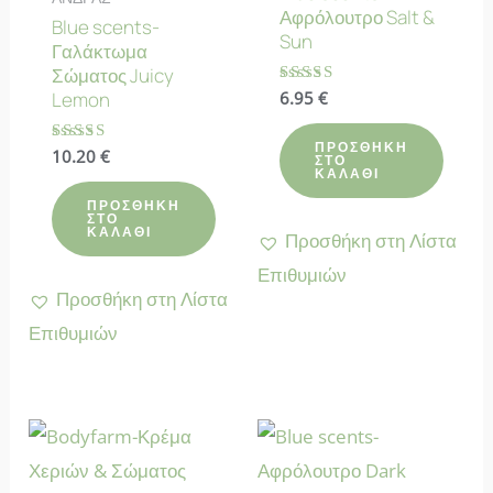
Αφρόλουτρο Salt &
Blue scents-
Sun
Γαλάκτωμα
Σώματος Juicy
Βαθμολογήθηκε
6.95
€
Lemon
με
4.67
από 5
ΠΡΟΣΘΉΚΗ
Βαθμολογήθηκε
10.20
€
ΣΤΟ
με
ΚΑΛΆΘΙ
4.43
από 5
ΠΡΟΣΘΉΚΗ
ΣΤΟ
ΚΑΛΆΘΙ
Προσθήκη στη Λίστα
Επιθυμιών
Προσθήκη στη Λίστα
Επιθυμιών