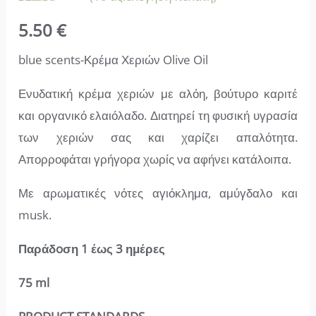
Βαθμολογήθηκε
10
5.50
€
με
4.90
από 5 με
βάση
blue scents-Κρέμα Χεριών Olive Oil
βαθμολογία
πελάτη
Ενυδατική κρέμα χεριών με αλόη, βούτυρο καριτέ
και οργανικό ελαιόλαδο. Διατηρεί τη φυσική υγρασία
των χεριών σας και χαρίζει απαλότητα.
Απορροφάται γρήγορα χωρίς να αφήνει κατάλοιπα.
Με αρωματικές νότες
αγιόκλημα, αμύγδαλο και
musk.
Παράδoση 1 έως 3 ημέρες
75 ml