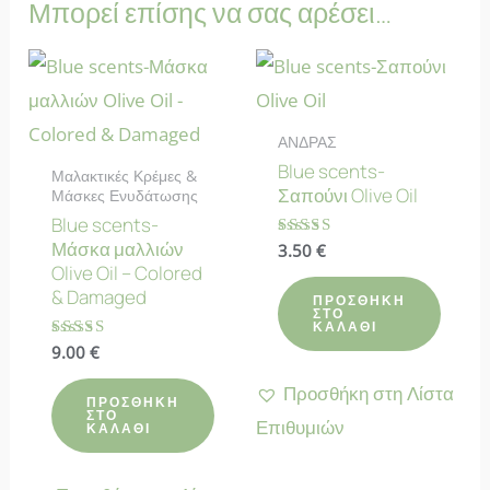
Μπορεί επίσης να σας αρέσει…
ΑΝΔΡΑΣ
Blue scents-
Μαλακτικές Κρέμες &
Σαπούνι Olive Oil
Μάσκες Ενυδάτωσης
Blue scents-
Μάσκα μαλλιών
Βαθμολογήθηκε
3.50
€
με
Olive Oil – Colored
4.83
& Damaged
από 5
ΠΡΟΣΘΉΚΗ
ΣΤΟ
ΚΑΛΆΘΙ
Βαθμολογήθηκε
9.00
€
με
4.80
Προσθήκη στη Λίστα
από 5
ΠΡΟΣΘΉΚΗ
ΣΤΟ
Επιθυμιών
ΚΑΛΆΘΙ