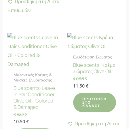
Προσθήκη στη Λίστα
Επιθυμιών
Ενυδάτωση Σώματος
Blue scents-Κρέμα
Σώματος Olive Oil
Μαλακτικές Κρέμες &
Μάσκες Ενυδάτωσης
Βαθμολογήθηκε
11.50
€
Blue scents-Leave
με
In Hair Conditioner
5.00
από 5
ΠΡΟΣΘΉΚΗ
Olive Oil – Colored
ΣΤΟ
ΚΑΛΆΘΙ
& Damaged
Βαθμολογήθηκε
10.50
€
Προσθήκη στη Λίστα
με
4.40