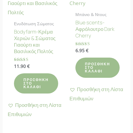
Μπάνιο & Ντους
Blue scents-
Ενυδάτωση Σώματος
Αφρόλουτρο Dark
Bodyfarm-Κρέμα
Cherry
Χεριών & Σώματος
Γιαούρτι και
Βαθμολογήθηκε
6.95
€
Βασιλικός Πολτός
με
4.83
από 5
ΠΡΟΣΘΉΚΗ
Βαθμολογήθηκε
11.90
€
ΣΤΟ
με
ΚΑΛΆΘΙ
4.67
από 5
ΠΡΟΣΘΉΚΗ
ΣΤΟ
ΚΑΛΆΘΙ
Προσθήκη στη Λίστα
Επιθυμιών
Προσθήκη στη Λίστα
Επιθυμιών