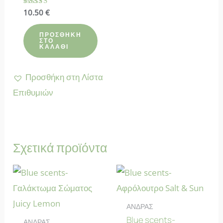
Βαθμολογήθηκε
10.50
€
με
5.00
από 5
ΠΡΟΣΘΉΚΗ
ΣΤΟ
ΚΑΛΆΘΙ
Προσθήκη στη Λίστα
Επιθυμιών
Σχετικά προϊόντα
ΑΝΔΡΑΣ
Blue scents-
ΑΝΔΡΑΣ