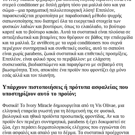
στερεό conditioner με διπλή χρήση τόσο για μαλλιά όσο και για
σώμα—μια πραγματική πολυλειτουργική λύση! Επιπλέον,
παρασκευάζεται χειροποίητα με παραδοσιακή μέθοδο ψυχρής
σαπωνοποίησης που διατηρεί όλα τα ευεργετικά στοιχεία των
φυσικών λαδιών και βουτύρων, όπως το ελαιόλαδο, το βούτυρο
καριτέ και το βούτυρο κακάο. Αυτά τα συστατικά είναι πλούσια σε
αντιοξειδωτικά και βιταμίνες που θρέφουν σε βάθος την επιδερμίδα
και τα μαλλιά. Σε αντίθεση με τα υγρά conditioners που συχνά
περιέχουν συντηρητικά και συνθετικές ουσίες, αυτό το σαπούνι
είναι χωρίς parabens, ζωικά συστατικά και επιθετικές προσμίξεις.
Επιπλέον, είναι φιλικό προς το περιβάλλον: με ελάχιστη
συσκευασία, βιοδιασπώμενο και παραγόμενο με σεβασμό στη
βιωσιμότητα. Έτσι, αποκτάτε ένα προϊόν που φροντίζει όχι μόνο
εσάς αλλά και τον πλανήτη.
Υπάρχουν πιστοποιήσεις ή πρότυπα ασφαλείας που
υποστηρίζουν αυτό το προϊόν;
Φυσικά! Το Ivory Miracle δημιουργείται από τη Vis Olivae, μια
ελληνική εταιρεία γνωστή για τη δέσμευσή της σε φυσικά,
βιολογικά και ηθικά προϊόντα προσωπικής φροντίδας. Αν και το
προϊόν δεν περιέχει συντηρητικά, parabens ή έχει δοκιμαστεί σε
ζώα, έχει περάσει δερματολογικούς ελέγχους που εγγυώνται ότι
είναι ασφαλές και απαλό για το δέρμα. Τα συστατικά προέρχονται