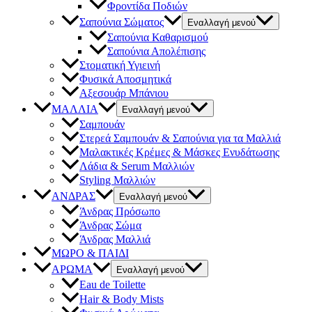
Φροντίδα Ποδιών
Σαπούνια Σώματος
Εναλλαγή μενού
Σαπούνια Καθαρισμού
Σαπούνια Απολέπισης
Στοματική Υγιεινή
Φυσικά Αποσμητικά
Αξεσουάρ Μπάνιου
ΜΑΛΛΙΑ
Εναλλαγή μενού
Σαμπουάν
Στερεά Σαμπουάν & Σαπούνια για τα Μαλλιά
Μαλακτικές Κρέμες & Μάσκες Ενυδάτωσης
Λάδια & Serum Μαλλιών
Styling Μαλλιών
ΑΝΔΡΑΣ
Εναλλαγή μενού
Άνδρας Πρόσωπο
Άνδρας Σώμα
Άνδρας Μαλλιά
ΜΩΡΟ & ΠΑΙΔΙ
ΑΡΩΜΑ
Εναλλαγή μενού
Eau de Toilette
Hair & Body Mists