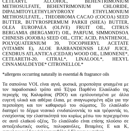
CETEARYL ALCOHOL, BEHENTRIMONIUM
METHOSULFATE, BEHENTRIMONIUM CHLORIDE,
DIPALMITOYLETHYLHYDROXY ETHYLMONIUM
METHOSULFATE, , THEOBROMA CACAO (COCOA) SEED
BUTTER, BUTYROSPERMUM PARKII (SHEA) BUTTER,
OLEA EUROPAEA (OLIVE) FRUIT OIL, CITRUS
BERGAMIA (BERGAMOT) OIL, PARFUM, SIMMONDSOA
CHINESIS (JOJOBA) SEED OIL, CITIC ACID, PANTHENOL,
POLYQUATERNIUM 39, TOCOPHERYL ACETATE
(VITAMIN E), ALOE BARBANDENSIS LEAF JUICE,
CENDRUS ATLANTICA (CEDAR) WOOD OIL, LIMONENE*,
CETEARETH-20, CITRAL*, LINALOOL*, HEXYL
CINNAMALDEYDE* CITRONELLOL*
*allergens occurring naturally in essential & fragrance oils
Τα σαπούνια VOL είναι αγνά, φυσικά, χειροποίητα φτιαγμένα με
τον παραδοσιακό τρόπο από Έξτρα Παρθένο Ελαιόλαδο της
περιοχής της Καλαμάτας (PDO) και εμπλουτισμένα με άλλα
ευγενή υλικά και αιθέρια έλαια, με αναγνωρισμένη αξία για την
περιποίηση και τον καθαρισμό του σώματος. Το ελαιόλαδο
διατηρεί το δέρμα νεανικό ενυδατώνοντάς το και τρέφοντάς το,
ενισχύοντας την ελαστικότητά του κυρίως μέσω του περιεχομένου
σε αυτό ελαϊκού οξέος. Το ελαιόλαδο είναι επίσης πλούσιο σε
αντιοξειδωτικές ουσίες, πολυφαινόλες, Βιταμίνες Ε και Κ,