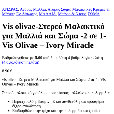
ΑΝΔΡΑΣ
,
Άνδρας Μαλλιά
,
Άνδρας Σώμα
,
Μαλακτικές Κρέμες &
Μάσκες Ενυδάτωσης
,
ΜΑΛΛΙΑ
,
Μπάνιο & Ντους
,
ΣΩΜΑ
Vis olivae-Στερεό Μαλακτικό
για Μαλλιά και Σώμα -2 σε 1-
Vis Olivae – Ivory Miracle
Βαθμολογήθηκε με
5.00
από 5 με βάση
4
βαθμολογία πελάτη
(
4
αξιολόγηση πελάτη)
8.90
€
vis olivae-Στερεό Μαλακτικό για Μαλλιά και Σώμα -2 σε 1- Vis
Olivae – Ivory Miracle
Στερεό μαλακτικό για όλους τους τύπους μαλλιών και επιδερμίδας.
Περιέχει αλόη, βιταμίνη Ε και πανθενόλη και προσφέρει
έξτρα ενυδάτωση.
Επιδιορθώνει την τρίχα και την επιδερμίδα και χαρίζει