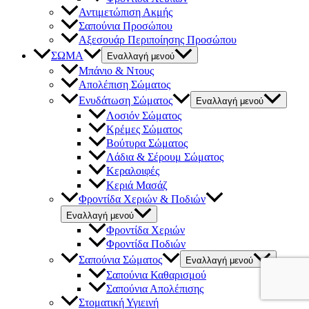
Αντιμετώπιση Ακμής
Σαπούνια Προσώπου
Αξεσουάρ Περιποίησης Προσώπου
ΣΩΜΑ
Εναλλαγή μενού
Μπάνιο & Ντους
Απολέπιση Σώματος
Ενυδάτωση Σώματος
Εναλλαγή μενού
Λοσιόν Σώματος
Κρέμες Σώματος
Βούτυρα Σώματος
Λάδια & Σέρουμ Σώματος
Κεραλοιφές
Κεριά Μασάζ
Φροντίδα Χεριών & Ποδιών
Εναλλαγή μενού
Φροντίδα Χεριών
Φροντίδα Ποδιών
Σαπούνια Σώματος
Εναλλαγή μενού
Σαπούνια Καθαρισμού
Σαπούνια Απολέπισης
Στοματική Υγιεινή