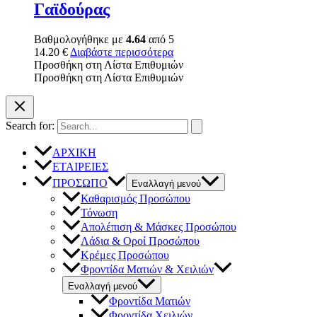
Γαϊδούρας
Βαθμολογήθηκε με
4.64
από 5
14.20
€
Διαβάστε περισσότερα
Προσθήκη στη Λίστα Επιθυμιών
Προσθήκη στη Λίστα Επιθυμιών
Search for:
ΑΡΧΙΚΗ
ΕΤΑΙΡΕΙΕΣ
ΠΡΟΣΩΠΟ
Εναλλαγή μενού
Καθαρισμός Προσώπου
Τόνωση
Απολέπιση & Μάσκες Προσώπου
Λάδια & Οροί Προσώπου
Κρέμες Προσώπου
Φροντίδα Ματιών & Χειλιών
Εναλλαγή μενού
Φροντίδα Ματιών
Φροντίδα Χειλιών