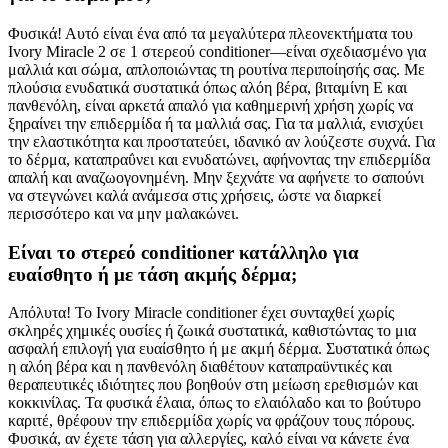
Φυσικά! Αυτό είναι ένα από τα μεγαλύτερα πλεονεκτήματα του
Ivory Miracle 2 σε 1 στερεού conditioner—είναι σχεδιασμένο για
μαλλιά και σώμα, απλοποιώντας τη ρουτίνα περιποίησής σας. Με
πλούσια ενυδατικά συστατικά όπως αλόη βέρα, βιταμίνη Ε και
πανθενόλη, είναι αρκετά απαλό για καθημερινή χρήση χωρίς να
ξηραίνει την επιδερμίδα ή τα μαλλιά σας. Για τα μαλλιά, ενισχύει
την ελαστικότητα και προστατεύει, ιδανικό αν λούζεστε συχνά. Για
το δέρμα, καταπραΰνει και ενυδατώνει, αφήνοντας την επιδερμίδα
απαλή και αναζωογονημένη. Μην ξεχνάτε να αφήνετε το σαπούνι
να στεγνώνει καλά ανάμεσα στις χρήσεις, ώστε να διαρκεί
περισσότερο και να μην μαλακώνει.
Είναι το στερεό conditioner κατάλληλο για
ευαίσθητο ή με τάση ακμής δέρμα;
Απόλυτα! Το Ivory Miracle conditioner έχει συνταχθεί χωρίς
σκληρές χημικές ουσίες ή ζωικά συστατικά, καθιστώντας το μια
ασφαλή επιλογή για ευαίσθητο ή με ακμή δέρμα. Συστατικά όπως
η αλόη βέρα και η πανθενόλη διαθέτουν καταπραϋντικές και
θεραπευτικές ιδιότητες που βοηθούν στη μείωση ερεθισμών και
κοκκινίλας. Τα φυσικά έλαια, όπως το ελαιόλαδο και το βούτυρο
καριτέ, θρέφουν την επιδερμίδα χωρίς να φράζουν τους πόρους.
Φυσικά, αν έχετε τάση για αλλεργίες, καλό είναι να κάνετε ένα