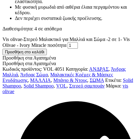
ελαστικότητα.
Με φυσική μυρωδιά από αιθέρια έλαια περγαμόντου και
κέδρου.
Δεν περιέχει συστατικά ζωικής προέλευσης.
Διαθεσιμότητα:
4 σε απόθεμα
Vis olivae-Στερεό Μαλακτικό για Μαλλιά και Σώμα -2 σε 1- Vis
Olivae - Ivory Miracle ποσότητα
Προσθήκη στο καλάθι
Προσθήκη στα Αγαπημένα
Προσθήκη στα Αγαπημένα
Κωδικός προϊόντος:
VOL 4051
Κατηγορία:
ΑΝΔΡΑΣ
,
Άνδρας
Μαλλιά
,
Άνδρας Σώμα
,
Μαλακτικές Κρέμες & Μάσκες
Ενυδάτωσης
,
ΜΑΛΛΙΑ
,
Μπάνιο & Ντους
,
ΣΩΜΑ
Ετικέτα:
Solid
Shampoo
,
Solid Shampoo
,
VOL
,
Στερεό σαμπουάν
Μάρκα:
vis
olivae