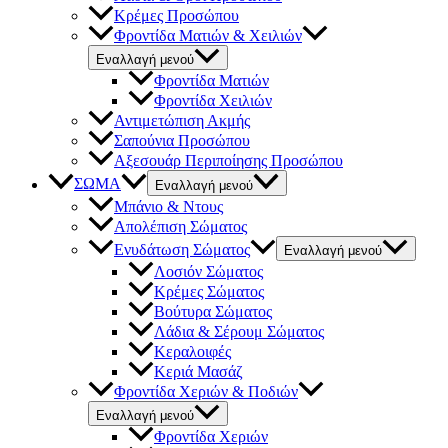
Κρέμες Προσώπου
Φροντίδα Ματιών & Χειλιών
Εναλλαγή μενού
Φροντίδα Ματιών
Φροντίδα Χειλιών
Αντιμετώπιση Ακμής
Σαπούνια Προσώπου
Αξεσουάρ Περιποίησης Προσώπου
ΣΩΜΑ
Εναλλαγή μενού
Μπάνιο & Ντους
Απολέπιση Σώματος
Ενυδάτωση Σώματος
Εναλλαγή μενού
Λοσιόν Σώματος
Κρέμες Σώματος
Βούτυρα Σώματος
Λάδια & Σέρουμ Σώματος
Κεραλοιφές
Κεριά Μασάζ
Φροντίδα Χεριών & Ποδιών
Εναλλαγή μενού
Φροντίδα Χεριών