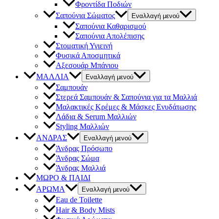
Φροντίδα Ποδιών
Σαπούνια Σώματος
Εναλλαγή μενού
Σαπούνια Καθαρισμού
Σαπούνια Απολέπισης
Στοματική Υγιεινή
Φυσικά Αποσμητικά
Αξεσουάρ Μπάνιου
ΜΑΛΛΙΑ
Εναλλαγή μενού
Σαμπουάν
Στερεά Σαμπουάν & Σαπούνια για τα Μαλλιά
Μαλακτικές Κρέμες & Μάσκες Ενυδάτωσης
Λάδια & Serum Μαλλιών
Styling Μαλλιών
ΑΝΔΡΑΣ
Εναλλαγή μενού
Άνδρας Πρόσωπο
Άνδρας Σώμα
Άνδρας Μαλλιά
ΜΩΡΟ & ΠΑΙΔΙ
ΑΡΩΜΑ
Εναλλαγή μενού
Eau de Toilette
Hair & Body Mists