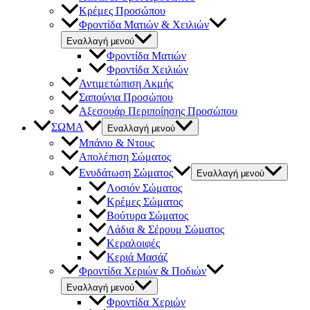
Κρέμες Προσώπου
Φροντίδα Ματιών & Χειλιών
Εναλλαγή μενού
Φροντίδα Ματιών
Φροντίδα Χειλιών
Αντιμετώπιση Ακμής
Σαπούνια Προσώπου
Αξεσουάρ Περιποίησης Προσώπου
ΣΩΜΑ
Εναλλαγή μενού
Μπάνιο & Ντους
Απολέπιση Σώματος
Ενυδάτωση Σώματος
Εναλλαγή μενού
Λοσιόν Σώματος
Κρέμες Σώματος
Βούτυρα Σώματος
Λάδια & Σέρουμ Σώματος
Κεραλοιφές
Κεριά Μασάζ
Φροντίδα Χεριών & Ποδιών
Εναλλαγή μενού
Φροντίδα Χεριών