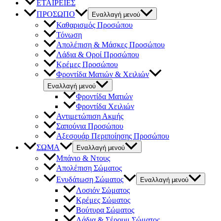
ΕΤΑΙΡΕΙΕΣ
ΠΡΟΣΩΠΟ
Εναλλαγή μενού
Καθαρισμός Προσώπου
Τόνωση
Απολέπιση & Μάσκες Προσώπου
Λάδια & Οροί Προσώπου
Κρέμες Προσώπου
Φροντίδα Ματιών & Χειλιών
Εναλλαγή μενού
Φροντίδα Ματιών
Φροντίδα Χειλιών
Αντιμετώπιση Ακμής
Σαπούνια Προσώπου
Αξεσουάρ Περιποίησης Προσώπου
ΣΩΜΑ
Εναλλαγή μενού
Μπάνιο & Ντους
Απολέπιση Σώματος
Ενυδάτωση Σώματος
Εναλλαγή μενού
Λοσιόν Σώματος
Κρέμες Σώματος
Βούτυρα Σώματος
Λάδια & Σέρουμ Σώματος