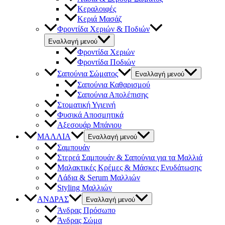
Κεραλοιφές
Κεριά Μασάζ
Φροντίδα Χεριών & Ποδιών
Εναλλαγή μενού
Φροντίδα Χεριών
Φροντίδα Ποδιών
Σαπούνια Σώματος
Εναλλαγή μενού
Σαπούνια Καθαρισμού
Σαπούνια Απολέπισης
Στοματική Υγιεινή
Φυσικά Αποσμητικά
Αξεσουάρ Μπάνιου
ΜΑΛΛΙΑ
Εναλλαγή μενού
Σαμπουάν
Στερεά Σαμπουάν & Σαπούνια για τα Μαλλιά
Μαλακτικές Κρέμες & Μάσκες Ενυδάτωσης
Λάδια & Serum Μαλλιών
Styling Μαλλιών
ΑΝΔΡΑΣ
Εναλλαγή μενού
Άνδρας Πρόσωπο
Άνδρας Σώμα