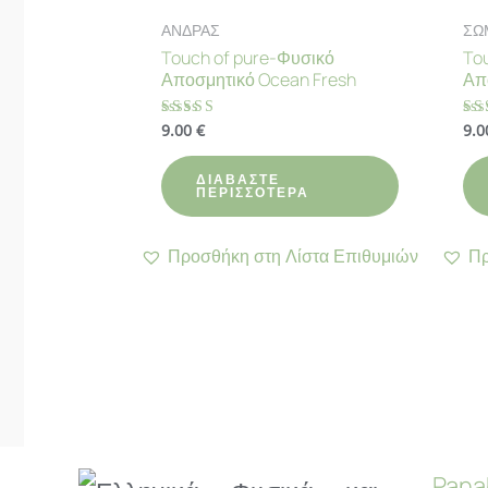
ΑΝΔΡΑΣ
ΣΩ
Touch of pure-Φυσικό
To
Αποσμητικό Ocean Fresh
Απ
9.00
€
9.
Βαθμολογήθηκε
Βα
με
με
4.80
4.
από 5
απ
ΔΙΑΒΆΣΤΕ
ΠΕΡΙΣΣΌΤΕΡΑ
Προσθήκη στη Λίστα Επιθυμιών
Πρ
Pana