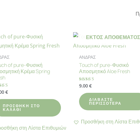
ΕΚΤΌΣ ΑΠΟΘΈΜΑΤΟ
ΔΡΑΣ
ΑΝΔΡΑΣ
uch of pure-Φυσική
Touch of pure-Φυσικό
οσμητική Κρέμα Spring
Αποσμητικό Aloe Fresh
esh
9.00
€
Βαθμολογήθηκε
με
.00
€
θμολογήθηκε
4.75
από 5
ΔΙΑΒΆΣΤΕ
89
ΠΕΡΙΣΣΌΤΕΡΑ
ό 5
ΠΡΟΣΘΉΚΗ ΣΤΟ
ΚΑΛΆΘΙ
Προσθήκη στη Λίστα Επιθ
οσθήκη στη Λίστα Επιθυμιών