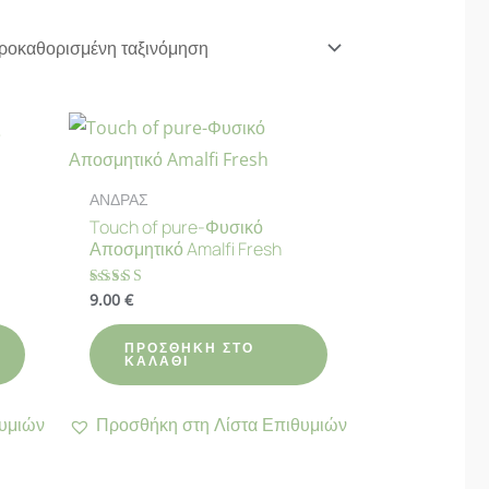
Σ
ΑΝΔΡΑΣ
Touch of pure-Φυσικό
Αποσμητικό Amalfi Fresh
9.00
€
Βαθμολογήθηκε
με
4.90
από 5
ΠΡΟΣΘΉΚΗ ΣΤΟ
ΚΑΛΆΘΙ
υμιών
Προσθήκη στη Λίστα Επιθυμιών