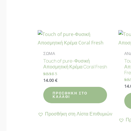
ΣΩΜΑ
ΑΝ
Touch of pure-Φυσική
To
Αποσμητική Κρέμα Coral Fresh
Απ
Fr
14.00
€
Βαθμολογήθηκε
με
14
Βα
4.78
με
από 5
ΠΡΟΣΘΉΚΗ ΣΤΟ
4.
ΚΑΛΆΘΙ
απ
Προσθήκη στη Λίστα Επιθυμιών
Πρ