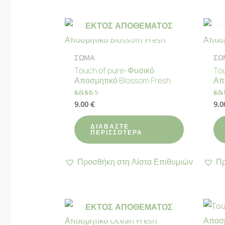
ΕΚΤΌΣ ΑΠΟΘΈΜΑΤΟΣ
ΣΩΜΑ
ΣΩ
Touch of pure-Φυσικό
To
Αποσμητικό Blossom Fresh
Απ
9.00
€
9.
Βαθμολογήθηκε
Βα
με
με
4.91
4.
από 5
απ
ΔΙΑΒΆΣΤΕ
ΠΕΡΙΣΣΌΤΕΡΑ
Προσθήκη στη Λίστα Επιθυμιών
Πρ
ΕΚΤΌΣ ΑΠΟΘΈΜΑΤΟΣ