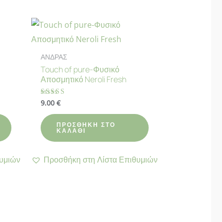
ΑΝΔΡΑΣ
Touch of pure-Φυσικό
Αποσμητικό Neroli Fresh
9.00
€
Βαθμολογήθηκε
με
4.83
από 5
ΠΡΟΣΘΉΚΗ ΣΤΟ
ΚΑΛΆΘΙ
υμιών
Προσθήκη στη Λίστα Επιθυμιών