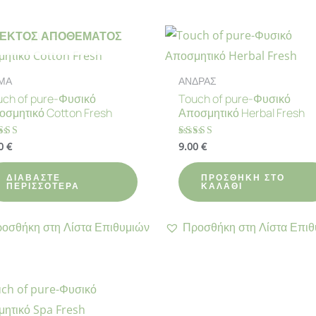
ΕΚΤΌΣ ΑΠΟΘΈΜΑΤΟΣ
ΜΑ
ΑΝΔΡΑΣ
uch of pure-Φυσικό
Touch of pure-Φυσικό
οσμητικό Cotton Fresh
Αποσμητικό Herbal Fresh
00
€
9.00
€
θμολογήθηκε
Βαθμολογήθηκε
με
70
4.90
ό 5
από 5
ΔΙΑΒΆΣΤΕ
ΠΡΟΣΘΉΚΗ ΣΤΟ
ΠΕΡΙΣΣΌΤΕΡΑ
ΚΑΛΆΘΙ
οσθήκη στη Λίστα Επιθυμιών
Προσθήκη στη Λίστα Επιθ