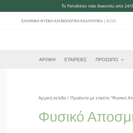
Το Panabeau πάει διακοπές από 24/07
Μετάβαση
ΕΛΛΗΝΙΚΑ ΦΥΣΙΚΑ ΚΑΙ ΒΙΟΛΟΓΙΚΑ ΚΑΛΛΥΝΤΙΚΑ |
BLOG
στο
περιεχόμενο
ΑΡΧΙΚΗ
ΕΤΑΙΡΕΙΕΣ
ΠΡΟΣΩΠΟ
Αρχική σελίδα
/ Προϊόντα με ετικέτα “Φυσικό Α
Φυσικό Αποσμη