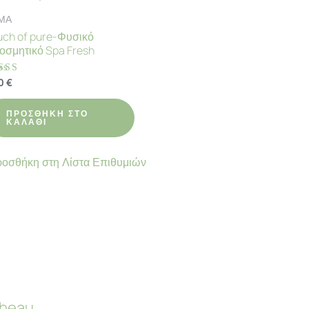
ΜΑ
uch of pure-Φυσικό
οσμητικό Spa Fresh
00
€
θμολογήθηκε
91
ό 5
ΠΡΟΣΘΉΚΗ ΣΤΟ
ΚΑΛΆΘΙ
οσθήκη στη Λίστα Επιθυμιών
beau