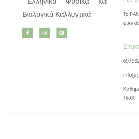
Το PAN
φυσικά 
Επικ
69758
info[a
Καθημε
16:00 