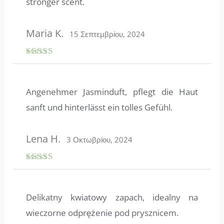
stronger scent.
Maria K.
15 Σεπτεμβρίου, 2024
Βαθμολο
γήθηκε
με
4
από
5
Angenehmer Jasminduft, pflegt die Haut
sanft und hinterlässt ein tolles Gefühl.
Lena H.
3 Οκτωβρίου, 2024
Βαθμολογ
ήθηκε με
5
από 5
Delikatny kwiatowy zapach, idealny na
wieczorne odprężenie pod prysznicem.