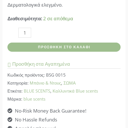
Δερματολογικά ελεγμένο.
Διαθεσιμότητα:
2 σε απόθεμα
Blue
scents-
ΠΡΟΣΘΉΚΗ ΣΤΟ ΚΑΛΆΘΙ
Αφρόλουτρο
Night
Προσθήκη στα Αγαπημένα
Jasmine
Κωδικός προϊόντος:
BSG 0015
ποσότητα
Κατηγορία:
Μπάνιο & Ντους
,
ΣΩΜΑ
Ετικέτα:
BLUE SCENTS
,
Καλλυντικά Blue scents
Μάρκα:
blue scents
No-Risk Money Back Guarantee!
No Hassle Refunds