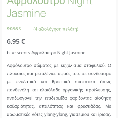
Αφρόλουτρο Night
Jasmine
(
4
αξιολόγηση πελάτη)
Βαθμολογήθηκε
4
6.95
€
με
4.75
από 5 με
βάση
blue scents-Αφρόλουτρο Night Jasmine
βαθμολογία
πελάτη
Αφρόλουτρο σώματος με εκχύλισμα σταφυλιού. Ο
πλούσιος και μεταξένιος αφρός του, σε συνδυασμό
με ενυδατικά και θρεπτικά συστατικά όπως
πανθενόλη και ελαιόλαδο οργανικής προέλευσης,
αναζωογονεί την επιδερμίδα χαρίζοντας αίσθηση
καθαριότητας, απαλότητας και φρεσκάδας. Με
αρωματικές νότες ylang-ylang, γιασεμιού και ίριδας.