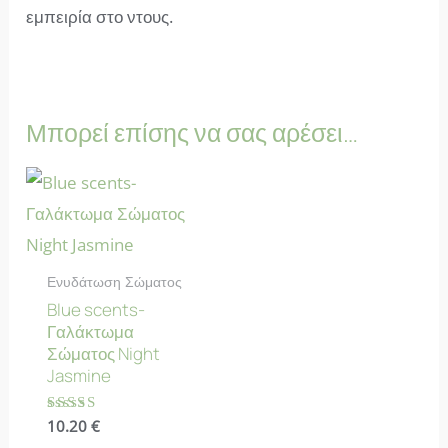
εμπειρία στο ντους.
Μπορεί επίσης να σας αρέσει…
Ενυδάτωση Σώματος
Blue scents-
Γαλάκτωμα
Σώματος Night
Jasmine
Βαθμολογήθηκε
10.20
€
με