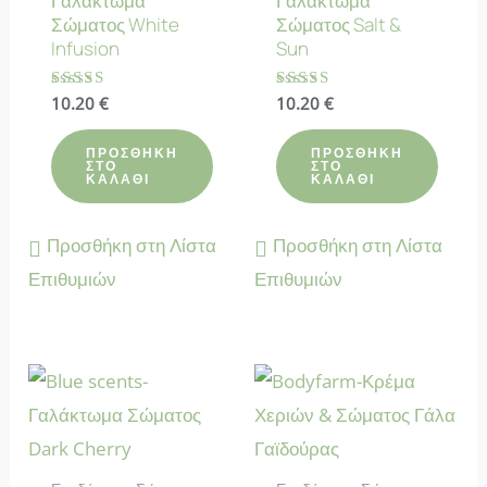
Γαλάκτωμα
Γαλάκτωμα
Σώματος White
Σώματος Salt &
Infusion
Sun
Βαθμολογήθηκε
10.20
€
Βαθμολογήθηκε
10.20
€
με
με
4.83
4.88
από 5
από 5
ΠΡΟΣΘΉΚΗ
ΠΡΟΣΘΉΚΗ
ΣΤΟ
ΣΤΟ
ΚΑΛΆΘΙ
ΚΑΛΆΘΙ
Προσθήκη στη Λίστα
Προσθήκη στη Λίστα
Επιθυμιών
Επιθυμιών