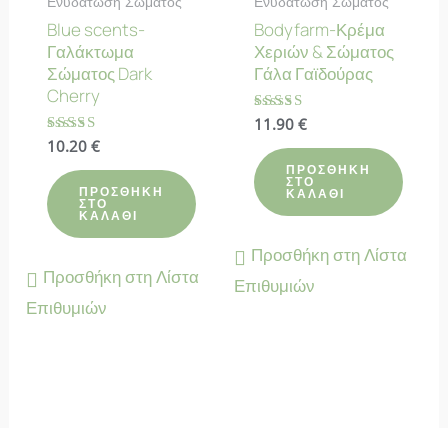
Ενυδάτωση Σώματος
Ενυδάτωση Σώματος
Blue scents-
Bodyfarm-Κρέμα
Γαλάκτωμα
Χεριών & Σώματος
Σώματος Dark
Γάλα Γαϊδούρας
Cherry
Βαθμολογήθηκε
11.90
€
με
Βαθμολογήθηκε
10.20
€
4.80
με
από 5
ΠΡΟΣΘΉΚΗ
4.57
ΣΤΟ
από 5
ΠΡΟΣΘΉΚΗ
ΚΑΛΆΘΙ
ΣΤΟ
ΚΑΛΆΘΙ
Προσθήκη στη Λίστα
Προσθήκη στη Λίστα
Επιθυμιών
Επιθυμιών