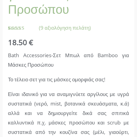
Προσώπου
(
9
αξιολόγηση πελάτη)
Βαθμολογήθηκε
9
18.50
€
με
4.67
από 5 με
βάση
Bath Accessories-Σετ Μπωλ από Bamboo για
βαθμολογία
πελάτη
Μάσκες Προσώπου
Το τέλειο σετ για τις μάσκες ομορφιάς σας!
Είναι ιδανικό για να αναμιγνύετε αργίλους με υγρά
συστατικά (νερό, mist, βοτανικά σκευάσματα, κ.ά)
αλλά και να δημιουργείτε δικά σας σπιτικά
καλλυντικά π.χ. μάσκες προσώπου και scrub με
συστατικά από την κουζίνα σας (μέλι, γιαούρτι,