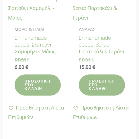
ΜΩΡΟ & ΠΑΙΔΙ
ΑΝΔΡΑΣ
Ln handmade
Ln handmade
soaps-Σαπούνι
soaps-Scrub
Χαμομήλι – Μάιος
Πορτοκάλι & Γεράνι
Βαθμολογήθηκε
6.00
€
Βαθμολογήθηκε
15.00
€
με
με
4.70
4.67
από 5
από 5
ΠΡΟΣΘΉΚΗ
ΠΡΟΣΘΉΚΗ
ΣΤΟ
ΣΤΟ
ΚΑΛΆΘΙ
ΚΑΛΆΘΙ
Προσθήκη στη Λίστα
Προσθήκη στη Λίστα
Επιθυμιών
Επιθυμιών
ΕΚΤΌΣ