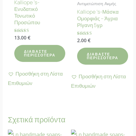
Kalliope ‘s-
Αντιμετώπιση Ακμής
Ενυδατικό
Kalliope ‘s-Μάσκα
Τονωτικό
Ομορφιάς – Άγρια
Προσώπου
Ρίγανη 5γρ
Βαθμολογήθηκε
13.00
€
Βαθμολογήθηκε
2.00
€
με
με
5.00
4.25
από 5
ΔΙΑΒΆΣΤΕ
από 5
ΔΙΑΒΆΣΤΕ
ΠΕΡΙΣΣΌΤΕΡΑ
ΠΕΡΙΣΣΌΤΕΡΑ
Προσθήκη στη Λίστα
Προσθήκη στη Λίστα
Επιθυμιών
Επιθυμιών
Σχετικά προϊόντα