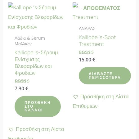
ΑΠΟΘΈΜΑΤΟΣ
ΑΝΔΡΑΣ
Kalliope ‘s-Spot
Λάδια & Serum
Treatment
Μαλλιών
Kalliope ‘s-Σέρουμ
Ενίσχυσης
Βαθμολογήθηκε
15.00
€
με
Βλεφαρίδων και
5.00
Φρυδιών
από 5
ΔΙΑΒΆΣΤΕ
ΠΕΡΙΣΣΌΤΕΡΑ
Βαθμολογήθηκε
7.30
€
με
Προσθήκη στη Λίστα
4.80
από 5
ΠΡΟΣΘΉΚΗ
Επιθυμιών
ΣΤΟ
ΚΑΛΆΘΙ
Προσθήκη στη Λίστα
Επιθυμιών