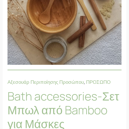
Αξεσουάρ Περιποίησης Προσώπου
,
ΠΡΟΣΩΠΟ
Bath accessories-Σετ
Μπωλ από Bamboo
για Μάσκες