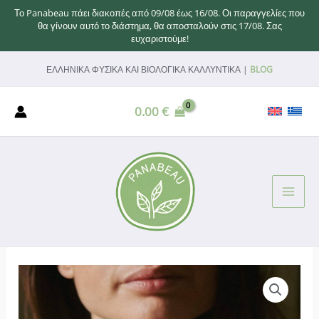
Το Panabeau πάει διακοπές από 09/08 έως 16/08. Οι παραγγελίες που
θα γίνουν αυτό το διάστημα, θα αποσταλούν στις 17/08. Σας
ευχαριστούμε!
Μετάβαση
ΕΛΛΗΝΙΚΑ ΦΥΣΙΚΑ ΚΑΙ ΒΙΟΛΟΓΙΚΑ ΚΑΛΛΥΝΤΙΚΑ |
BLOG
στο
περιεχόμενο
0.00
€
MAI
ME