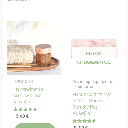
ΕΚΤΌΣ
ΑΠΟΘΈΜΑΤΟΣ
ΠΡΟΣΩΠΟ
Αξεσουάρ Περιποίησης
Προσώπου
Ln handmade
–Rose Quartz Eye
soaps-Scrub
Mask – Μάσκα
Χειλιών
Ματιών Ροζ
Χαλαζία
Βαθμολογήθηκε
15.00
€
με
4.73
Βαθμολογήθηκε
45.00
€
από 5