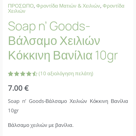
ΠΡΟΣΩΠΟ
,
Φροντίδα Ματιών & Χειλιών
,
Φροντίδα
Χειλιών
Soap n’ Goods-
Βάλσαμο Χειλιών
Κόκκινη Βανίλια 10gr
(
10
αξιολόγηση πελάτη)
Βαθμολογήθηκε
10
7.00
€
με
4.60
από 5 με
βάση
Soap n’ Goods-Βάλσαμο Χειλιών Κόκκινη Βανίλια
βαθμολογία
πελάτη
10gr
Βάλσαμο χειλιών με βανίλια.