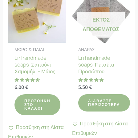
ΕΚΤΌΣ
ΑΠΟΘΈΜΑΤΟΣ
ΜΩΡΟ & ΠΑΙΔΙ
ΑΝΔΡΑΣ
Ln handmade
Ln handmade
soaps-Σαπούνι
soaps-Πετσέτα
Χαμομήλι – Μάιος
Προσώπου
Βαθμολογήθηκε
6.00
€
Βαθμολογήθηκε
5.50
€
με
με
4.70
4.75
από 5
από 5
ΠΡΟΣΘΉΚΗ
ΔΙΑΒΆΣΤΕ
ΣΤΟ
ΠΕΡΙΣΣΌΤΕΡΑ
ΚΑΛΆΘΙ
Προσθήκη στη Λίστα
Προσθήκη στη Λίστα
Επιθυμιών
Επιθυμιών