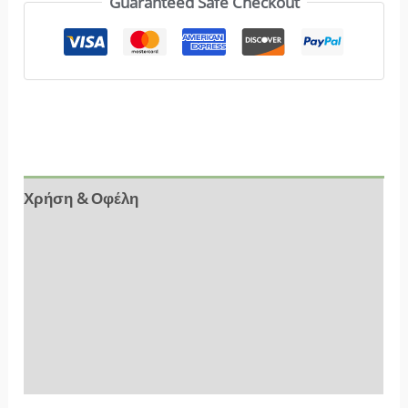
Guaranteed Safe Checkout
Χρήση & Οφέλη
Αξιολογήσεις (10)
Συστατικά
Ιδιότητες
FAQs