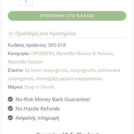
n'
ΠΡΟΣΘΉΚΗ ΣΤΟ ΚΑΛΆΘΙ
Goods-
Βάλσαμο
Προσθήκη στα Αγαπημένα
Χειλιών
Κωδικός προϊόντος:
SPG 018
Κόκκινη
Κατηγορία:
ΠΡΟΣΩΠΟ
,
Φροντίδα Ματιών & Χειλιών
,
Βανίλια
Φροντίδα Χειλιών
10gr
Ετικέτα:
lip balm soapngoods
,
soapngoods
,
καλλυντικά
ποσότητα
soapngoods
,
υποστήριξη μικρών επιχειρήσεων
Μάρκα:
Soap n' Goods
No-Risk Money Back Guarantee!
No Hassle Refunds
Ασφαλής πληρωμή