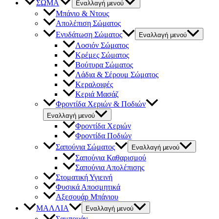
ΣΩΜΑ
Εναλλαγή μενού
Μπάνιο & Ντους
Απολέπιση Σώματος
Ενυδάτωση Σώματος
Εναλλαγή μενού
Λοσιόν Σώματος
Κρέμες Σώματος
Βούτυρα Σώματος
Λάδια & Σέρουμ Σώματος
Κεραλοιφές
Κεριά Μασάζ
Φροντίδα Χεριών & Ποδιών
Εναλλαγή μενού
Φροντίδα Χεριών
Φροντίδα Ποδιών
Σαπούνια Σώματος
Εναλλαγή μενού
Σαπούνια Καθαρισμού
Σαπούνια Απολέπισης
Στοματική Υγιεινή
Φυσικά Αποσμητικά
Αξεσουάρ Μπάνιου
ΜΑΛΛΙΑ
Εναλλαγή μενού
Σαμπουάν