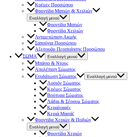
Κρέμες Προσώπου
Φροντίδα Ματιών & Χειλιών
Εναλλαγή μενού
Φροντίδα Ματιών
Φροντίδα Χειλιών
Αντιμετώπιση Ακμής
Σαπούνια Προσώπου
Αξεσουάρ Περιποίησης Προσώπου
ΣΩΜΑ
Εναλλαγή μενού
Μπάνιο & Ντους
Απολέπιση Σώματος
Ενυδάτωση Σώματος
Εναλλαγή μενού
Λοσιόν Σώματος
Κρέμες Σώματος
Βούτυρα Σώματος
Λάδια & Σέρουμ Σώματος
Κεραλοιφές
Κεριά Μασάζ
Φροντίδα Χεριών & Ποδιών
Εναλλαγή μενού
Φροντίδα Χεριών