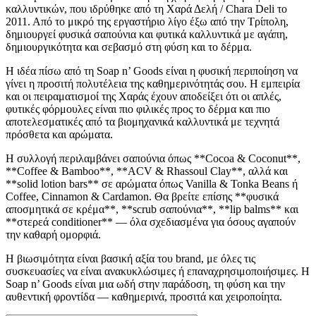
καλλυντικών, που ιδρύθηκε από τη Χαρά Δελή / Chara Deli το
2011. Από το μικρό της εργαστήριο λίγο έξω από την Τρίπολη,
δημιουργεί φυσικά σαπούνια και φυτικά καλλυντικά με αγάπη,
δημιουργικότητα και σεβασμό στη φύση και το δέρμα.
Η ιδέα πίσω από τη Soap n’ Goods είναι η φυσική περιποίηση να
γίνει η προσιτή πολυτέλεια της καθημερινότητάς σου. Η εμπειρία
και οι πειραματισμοί της Χαράς έχουν αποδείξει ότι οι απλές,
φυτικές φόρμουλες είναι πιο φιλικές προς το δέρμα και πιο
αποτελεσματικές από τα βιομηχανικά καλλυντικά με τεχνητά
πρόσθετα και αρώματα.
Η συλλογή περιλαμβάνει σαπούνια όπως **Cocoa & Coconut**,
**Coffee & Bamboo**, **ACV & Rhassoul Clay**, αλλά και
**solid lotion bars** σε αρώματα όπως Vanilla & Tonka Beans ή
Coffee, Cinnamon & Cardamon. Θα βρείτε επίσης **φυσικά
αποσμητικά σε κρέμα**, **scrub σαπούνια**, **lip balms** και
**στερεά conditioner** — όλα σχεδιασμένα για όσους αγαπούν
την καθαρή ομορφιά.
Η βιωσιμότητα είναι βασική αξία του brand, με όλες τις
συσκευασίες να είναι ανακυκλώσιμες ή επαναχρησιμοποιήσιμες. Η
Soap n’ Goods είναι μια ωδή στην παράδοση, τη φύση και την
αυθεντική φροντίδα — καθημερινά, προσιτά και χειροποίητα.