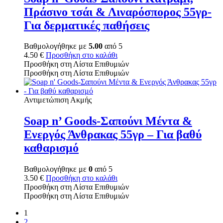
Πράσινο τσάι & Λιναρόσπορος 55γρ-
Για δερματικές παθήσεις
Βαθμολογήθηκε με
5.00
από 5
4.50
€
Προσθήκη στο καλάθι
Προσθήκη στη Λίστα Επιθυμιών
Προσθήκη στη Λίστα Επιθυμιών
Αντιμετώπιση Ακμής
Soap n’ Goods-Σαπούνι Μέντα &
Ενεργός Άνθρακας 55γρ – Για βαθύ
καθαρισμό
Βαθμολογήθηκε με
0
από 5
3.50
€
Προσθήκη στο καλάθι
Προσθήκη στη Λίστα Επιθυμιών
Προσθήκη στη Λίστα Επιθυμιών
1
2