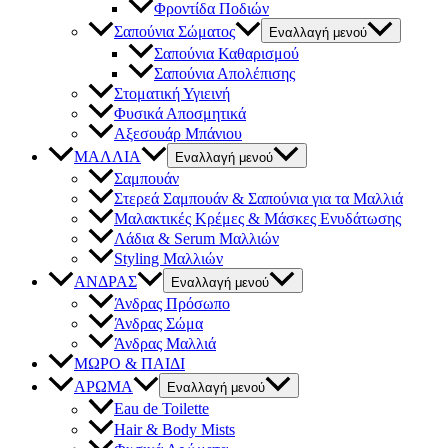
Φροντίδα Ποδιών
Σαπούνια Σώματος
Εναλλαγή μενού
Σαπούνια Καθαρισμού
Σαπούνια Απολέπισης
Στοματική Υγιεινή
Φυσικά Αποσμητικά
Αξεσουάρ Μπάνιου
ΜΑΛΛΙΑ
Εναλλαγή μενού
Σαμπουάν
Στερεά Σαμπουάν & Σαπούνια για τα Μαλλιά
Μαλακτικές Κρέμες & Μάσκες Ενυδάτωσης
Λάδια & Serum Μαλλιών
Styling Μαλλιών
ΑΝΔΡΑΣ
Εναλλαγή μενού
Άνδρας Πρόσωπο
Άνδρας Σώμα
Άνδρας Μαλλιά
ΜΩΡΟ & ΠΑΙΔΙ
ΑΡΩΜΑ
Εναλλαγή μενού
Eau de Toilette
Hair & Body Mists