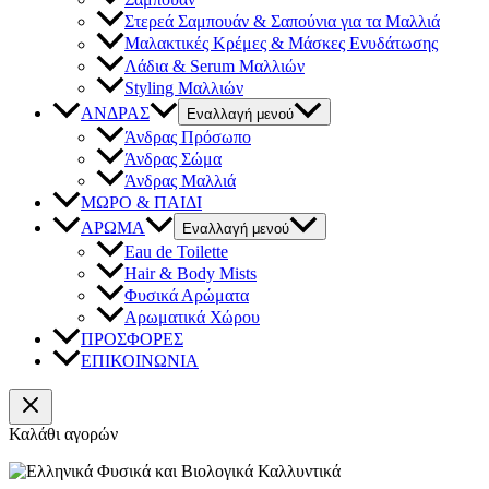
Στερεά Σαμπουάν & Σαπούνια για τα Μαλλιά
Μαλακτικές Κρέμες & Μάσκες Ενυδάτωσης
Λάδια & Serum Μαλλιών
Styling Μαλλιών
ΑΝΔΡΑΣ
Εναλλαγή μενού
Άνδρας Πρόσωπο
Άνδρας Σώμα
Άνδρας Μαλλιά
ΜΩΡΟ & ΠΑΙΔΙ
ΑΡΩΜΑ
Εναλλαγή μενού
Eau de Toilette
Hair & Body Mists
Φυσικά Αρώματα
Αρωματικά Χώρου
ΠΡΟΣΦΟΡΕΣ
ΕΠΙΚΟΙΝΩΝΙΑ
Καλάθι αγορών