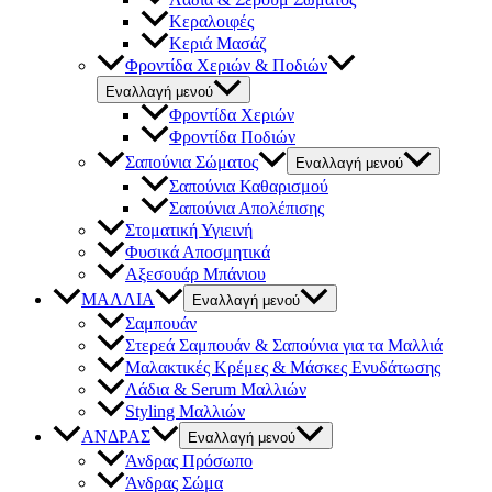
Κεραλοιφές
Κεριά Μασάζ
Φροντίδα Χεριών & Ποδιών
Εναλλαγή μενού
Φροντίδα Χεριών
Φροντίδα Ποδιών
Σαπούνια Σώματος
Εναλλαγή μενού
Σαπούνια Καθαρισμού
Σαπούνια Απολέπισης
Στοματική Υγιεινή
Φυσικά Αποσμητικά
Αξεσουάρ Μπάνιου
ΜΑΛΛΙΑ
Εναλλαγή μενού
Σαμπουάν
Στερεά Σαμπουάν & Σαπούνια για τα Μαλλιά
Μαλακτικές Κρέμες & Μάσκες Ενυδάτωσης
Λάδια & Serum Μαλλιών
Styling Μαλλιών
ΑΝΔΡΑΣ
Εναλλαγή μενού
Άνδρας Πρόσωπο
Άνδρας Σώμα