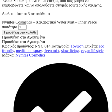
Ένα απλό καθημερινό ritual ευεξίας που σας βοηθά να
επιβραδύνετε και να απολαύσετε στιγμές εσωτερικής γαλήνης.
Διαθεσιμότητα:
3 σε απόθεμα
Nymfes Cosmetics – Χαλαρωτικό Water Mist – Inner Peace
ποσότητα
Προσθήκη στο καλάθι
Προσθήκη στα Αγαπημένα
Προσθήκη στα Αγαπημένα
Κωδικός προϊόντος:
NYC 014
Κατηγορία:
Τόνωση
Ετικέτα:
eco
friendly
,
meditation spray
,
sleep mist
,
slow living
,
vegan lifestyle
Μάρκα:
Nymfes Cosmetics