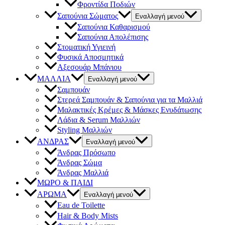
Φροντίδα Ποδιών
Σαπούνια Σώματος
Εναλλαγή μενού
Σαπούνια Καθαρισμού
Σαπούνια Απολέπισης
Στοματική Υγιεινή
Φυσικά Αποσμητικά
Αξεσουάρ Μπάνιου
ΜΑΛΛΙΑ
Εναλλαγή μενού
Σαμπουάν
Στερεά Σαμπουάν & Σαπούνια για τα Μαλλιά
Μαλακτικές Κρέμες & Μάσκες Ενυδάτωσης
Λάδια & Serum Μαλλιών
Styling Μαλλιών
ΑΝΔΡΑΣ
Εναλλαγή μενού
Άνδρας Πρόσωπο
Άνδρας Σώμα
Άνδρας Μαλλιά
ΜΩΡΟ & ΠΑΙΔΙ
ΑΡΩΜΑ
Εναλλαγή μενού
Eau de Toilette
Hair & Body Mists