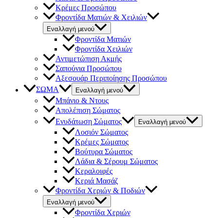
Κρέμες Προσώπου
Φροντίδα Ματιών & Χειλιών
Εναλλαγή μενού
Φροντίδα Ματιών
Φροντίδα Χειλιών
Αντιμετώπιση Ακμής
Σαπούνια Προσώπου
Αξεσουάρ Περιποίησης Προσώπου
ΣΩΜΑ
Εναλλαγή μενού
Μπάνιο & Ντους
Απολέπιση Σώματος
Ενυδάτωση Σώματος
Εναλλαγή μενού
Λοσιόν Σώματος
Κρέμες Σώματος
Βούτυρα Σώματος
Λάδια & Σέρουμ Σώματος
Κεραλοιφές
Κεριά Μασάζ
Φροντίδα Χεριών & Ποδιών
Εναλλαγή μενού
Φροντίδα Χεριών