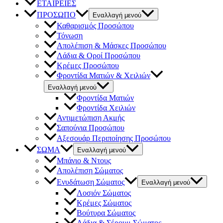
ΕΤΑΙΡΕΙΕΣ
ΠΡΟΣΩΠΟ
Εναλλαγή μενού
Καθαρισμός Προσώπου
Τόνωση
Απολέπιση & Μάσκες Προσώπου
Λάδια & Οροί Προσώπου
Κρέμες Προσώπου
Φροντίδα Ματιών & Χειλιών
Εναλλαγή μενού
Φροντίδα Ματιών
Φροντίδα Χειλιών
Αντιμετώπιση Ακμής
Σαπούνια Προσώπου
Αξεσουάρ Περιποίησης Προσώπου
ΣΩΜΑ
Εναλλαγή μενού
Μπάνιο & Ντους
Απολέπιση Σώματος
Ενυδάτωση Σώματος
Εναλλαγή μενού
Λοσιόν Σώματος
Κρέμες Σώματος
Βούτυρα Σώματος
Λάδια & Σέρουμ Σώματος