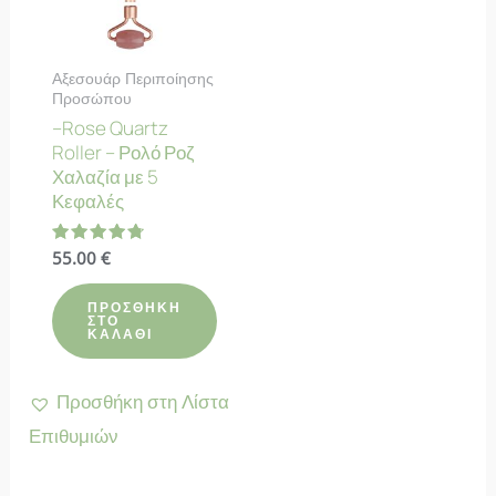
Αξεσουάρ Περιποίησης
Προσώπου
–Rose Quartz
Roller – Ρολό Ροζ
Χαλαζία με 5
Κεφαλές
Βαθμολογήθηκε
55.00
€
με
4.82
από 5
ΠΡΟΣΘΉΚΗ
ΣΤΟ
ΚΑΛΆΘΙ
Προσθήκη στη Λίστα
Επιθυμιών