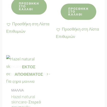
με
was:
τιμή
από 5
ΠΡΟΣΘΉΚΗ
4.63
6.50 €.
είναι:
ΣΤΟ
από 5
ΠΡΟΣΘΉΚΗ
ΚΑΛΆΘΙ
4.00 €.
ΣΤΟ
ΚΑΛΆΘΙ
Προσθήκη στη Λίστα
Προσθήκη στη Λίστα
Επιθυμιών
Επιθυμιών
ΕΚΤΌΣ
ΑΠΟΘΈΜΑΤΟΣ
ΜΑΛΛΙΑ
Hazel natural
skincare-Στερεό