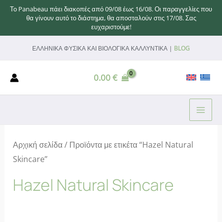
Το Panabeau πάει διακοπές από 09/08 έως 16/08. Οι παραγγελίες που
θα γίνουν αυτό το διάστημα, θα αποσταλούν στις 17/08. Σας
ευχαριστούμε!
Μετάβαση
ΕΛΛΗΝΙΚΑ ΦΥΣΙΚΑ ΚΑΙ ΒΙΟΛΟΓΙΚΑ ΚΑΛΛΥΝΤΙΚΑ |
BLOG
στο
περιεχόμενο
0.00
€
MAI
ME
Αρχική σελίδα
/ Προϊόντα με ετικέτα “Hazel Natural
Skincare”
Hazel Natural Skincare