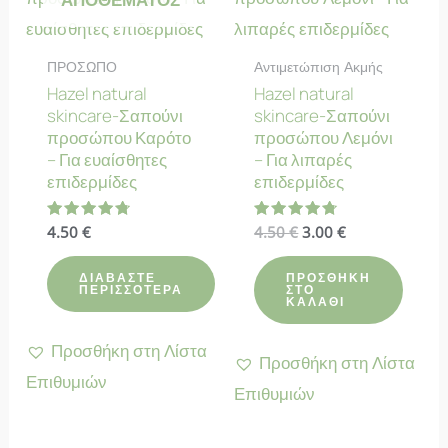
ΠΡΟΣΩΠΟ
Αντιμετώπιση Ακμής
Hazel natural
Hazel natural
skincare-Σαπούνι
skincare-Σαπούνι
προσώπου Καρότο
προσώπου Λεμόνι
– Για ευαίσθητες
– Για λιπαρές
επιδερμίδες
επιδερμίδες
Original
Η
Βαθμολογήθηκε
4.50
€
Βαθμολογήθηκε
4.50
€
3.00
€
με
με
price
τρέχουσα
4.80
4.78
was:
τιμή
από 5
από 5
ΔΙΑΒΆΣΤΕ
ΠΡΟΣΘΉΚΗ
4.50 €.
είναι:
ΠΕΡΙΣΣΌΤΕΡΑ
ΣΤΟ
ΚΑΛΆΘΙ
3.00 €.
Προσθήκη στη Λίστα
Προσθήκη στη Λίστα
Επιθυμιών
Επιθυμιών