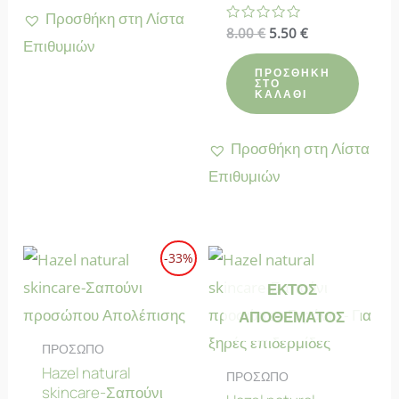
Προσθήκη στη Λίστα
Original
Η
Βαθμολογήθηκε
8.00
€
5.50
€
Επιθυμιών
με
price
τρέχουσα
0
was:
τιμή
από
ΠΡΟΣΘΉΚΗ
5
8.00 €.
είναι:
ΣΤΟ
ΚΑΛΆΘΙ
5.50 €.
Προσθήκη στη Λίστα
Επιθυμιών
-33%
ΕΚΤΌΣ
ΑΠΟΘΈΜΑΤΟΣ
ΠΡΟΣΩΠΟ
Hazel natural
ΠΡΟΣΩΠΟ
skincare-Σαπούνι