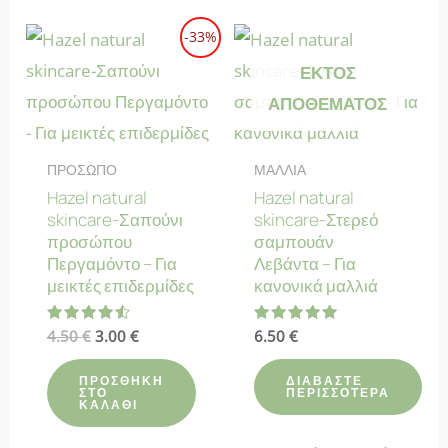
-33%
ΕΚΤΌΣ
ΑΠΟΘΈΜΑΤΟΣ
ΠΡΟΣΩΠΟ
ΜΑΛΛΙΑ
Hazel natural
Hazel natural
skincare-Σαπούνι
skincare-Στερεό
προσώπου
σαμπουάν
Περγαμόντο – Για
Λεβάντα – Για
μεικτές επιδερμίδες
κανονικά μαλλιά
Original
Η
Βαθμολογήθηκε
4.50
€
3.00
€
Βαθμολογήθηκε
6.50
€
με
με
price
τρέχουσα
4.55
4.92
was:
τιμή
από 5
από 5
ΠΡΟΣΘΉΚΗ
ΔΙΑΒΆΣΤΕ
4.50 €.
είναι:
ΣΤΟ
ΠΕΡΙΣΣΌΤΕΡΑ
ΚΑΛΆΘΙ
3.00 €.