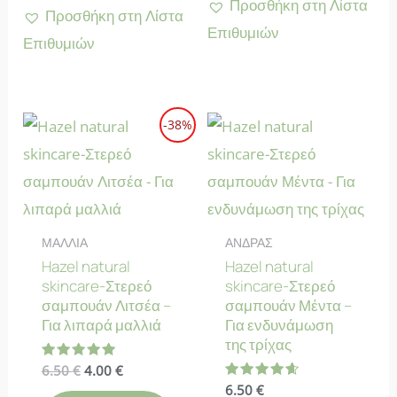
Προσθήκη στη Λίστα
Προσθήκη στη Λίστα
Επιθυμιών
Επιθυμιών
-38%
ΜΑΛΛΙΑ
ΑΝΔΡΑΣ
Hazel natural
Hazel natural
skincare-Στερεό
skincare-Στερεό
σαμπουάν Λιτσέα –
σαμπουάν Μέντα –
Για λιπαρά μαλλιά
Για ενδυνάμωση
της τρίχας
Original
Η
Βαθμολογήθηκε
6.50
€
4.00
€
με
price
τρέχουσα
Βαθμολογήθηκε
6.50
€
5.00