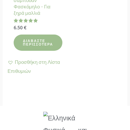
σαμπουάν
Φασκόμηλο – Για
ξηρά μαλλιά
Βαθμολογήθηκε
6.50
€
με
4.91
από 5
ΔΙΑΒΆΣΤΕ
ΠΕΡΙΣΣΌΤΕΡΑ
Προσθήκη στη Λίστα
Επιθυμιών