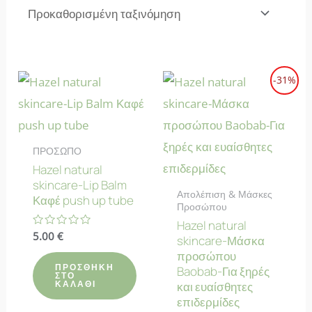
-31%
ΠΡΟΣΩΠΟ
Hazel natural
skincare-Lip Balm
Απολέπιση & Μάσκες
Καφέ push up tube
Προσώπου
Hazel natural
Βαθμολογήθηκε
5.00
€
skincare-Μάσκα
με
προσώπου
0
από
ΠΡΟΣΘΉΚΗ
Baobab-Για ξηρές
5
ΣΤΟ
ΚΑΛΆΘΙ
και ευαίσθητες
επιδερμίδες