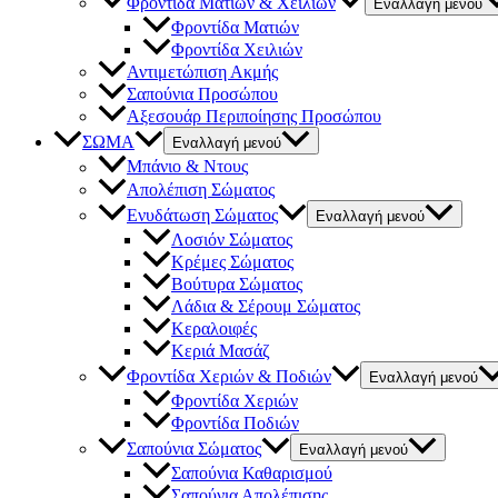
Φροντίδα Ματιών & Χειλιών
Εναλλαγή μενού
Φροντίδα Ματιών
Φροντίδα Χειλιών
Αντιμετώπιση Ακμής
Σαπούνια Προσώπου
Αξεσουάρ Περιποίησης Προσώπου
ΣΩΜΑ
Εναλλαγή μενού
Μπάνιο & Ντους
Απολέπιση Σώματος
Ενυδάτωση Σώματος
Εναλλαγή μενού
Λοσιόν Σώματος
Κρέμες Σώματος
Βούτυρα Σώματος
Λάδια & Σέρουμ Σώματος
Κεραλοιφές
Κεριά Μασάζ
Φροντίδα Χεριών & Ποδιών
Εναλλαγή μενού
Φροντίδα Χεριών
Φροντίδα Ποδιών
Σαπούνια Σώματος
Εναλλαγή μενού
Σαπούνια Καθαρισμού
Σαπούνια Απολέπισης