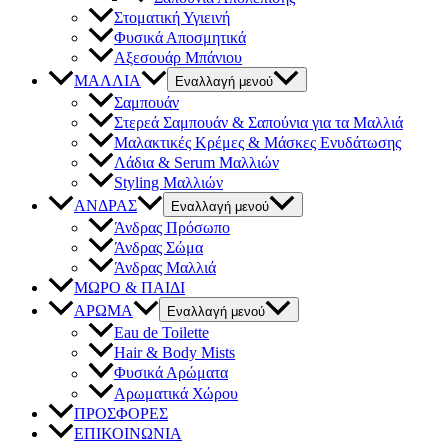
Στοματική Υγιεινή
Φυσικά Αποσμητικά
Αξεσουάρ Μπάνιου
ΜΑΛΛΙΑ
Εναλλαγή μενού
Σαμπουάν
Στερεά Σαμπουάν & Σαπούνια για τα Μαλλιά
Μαλακτικές Κρέμες & Μάσκες Ενυδάτωσης
Λάδια & Serum Μαλλιών
Styling Μαλλιών
ΑΝΔΡΑΣ
Εναλλαγή μενού
Άνδρας Πρόσωπο
Άνδρας Σώμα
Άνδρας Μαλλιά
ΜΩΡΟ & ΠΑΙΔΙ
ΑΡΩΜΑ
Εναλλαγή μενού
Eau de Toilette
Hair & Body Mists
Φυσικά Αρώματα
Αρωματικά Χώρου
ΠΡΟΣΦΟΡΕΣ
ΕΠΙΚΟΙΝΩΝΙΑ