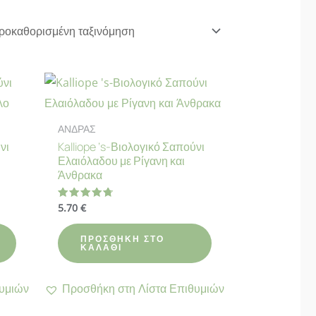
ΑΝΔΡΑΣ
νι
Kalliope ‘s-Βιολογικό Σαπούνι
Ελαιόλαδου με Ρίγανη και
Άνθρακα
5.70
€
Βαθμολογήθηκε
με
4.75
από 5
ΠΡΟΣΘΉΚΗ ΣΤΟ
ΚΑΛΆΘΙ
υμιών
Προσθήκη στη Λίστα Επιθυμιών