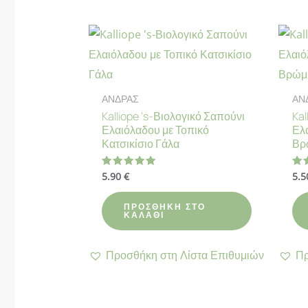
ΑΝΔΡΑΣ
ΑΝ
Kalliope ‘s-Βιολογικό Σαπούνι
Kal
Ελαιόλαδου με Τοπικό
Ελα
Κατσικίσιο Γάλα
Βρ
5.90
€
5.
Βαθμολογήθηκε
Βα
με
με
5.00
5.
από 5
απ
ΠΡΟΣΘΉΚΗ ΣΤΟ
ΚΑΛΆΘΙ
Προσθήκη στη Λίστα Επιθυμιών
Πρ