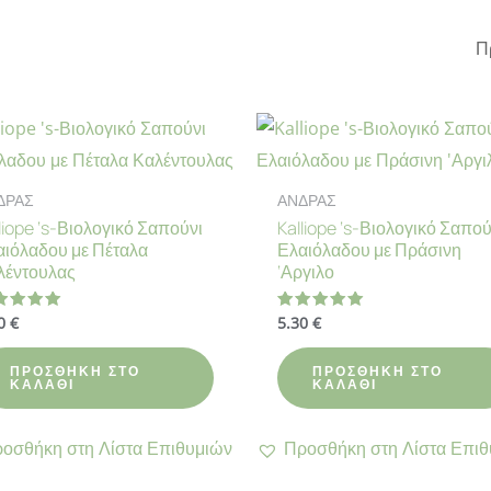
ΔΡΑΣ
ΑΝΔΡΑΣ
liope ‘s-Βιολογικό Σαπούνι
Kalliope ‘s-Βιολογικό Σαπού
αιόλαδου με Πέταλα
Ελαιόλαδου με Πράσινη
λέντουλας
‘Αργιλο
90
€
5.30
€
θμολογήθηκε
Βαθμολογήθηκε
με
00
5.00
ό 5
από 5
ΠΡΟΣΘΉΚΗ ΣΤΟ
ΠΡΟΣΘΉΚΗ ΣΤΟ
ΚΑΛΆΘΙ
ΚΑΛΆΘΙ
οσθήκη στη Λίστα Επιθυμιών
Προσθήκη στη Λίστα Επιθ