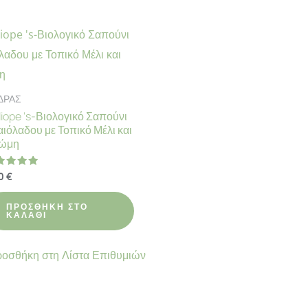
ΔΡΑΣ
liope ‘s-Βιολογικό Σαπούνι
ιόλαδου με Τοπικό Μέλι και
ώμη
50
€
θμολογήθηκε
00
ό 5
ΠΡΟΣΘΉΚΗ ΣΤΟ
ΚΑΛΆΘΙ
οσθήκη στη Λίστα Επιθυμιών