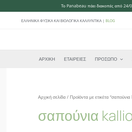
Το Panabeau πάει διακοπές από 24/07
Μετάβαση
ΕΛΛΗΝΙΚΑ ΦΥΣΙΚΑ ΚΑΙ ΒΙΟΛΟΓΙΚΑ ΚΑΛΛΥΝΤΙΚΑ |
BLOG
στο
περιεχόμενο
ΑΡΧΙΚΗ
ΕΤΑΙΡΕΙΕΣ
ΠΡΟΣΩΠΟ
Αρχική σελίδα
/ Προϊόντα με ετικέτα “σαπούνια 
σαπούνια kalli