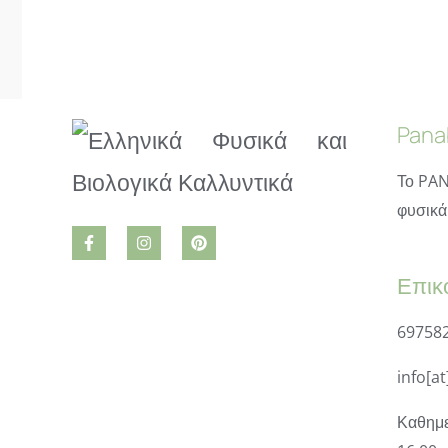
Pana
Το PAN
φυσικά 
Επικ
69758
info[a
Καθημε