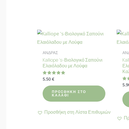
ΑΝΔΡΑΣ
ΑΝ
Kalliope ‘s-Βιολογικό Σαπούνι
Kal
Ελαιόλαδου με Λούφα
Ελ
Κα
5.50
€
Βαθμολογήθηκε
με
5.
Βα
5.00
με
από 5
ΠΡΟΣΘΉΚΗ ΣΤΟ
5.
ΚΑΛΆΘΙ
απ
Προσθήκη στη Λίστα Επιθυμιών
Πρ