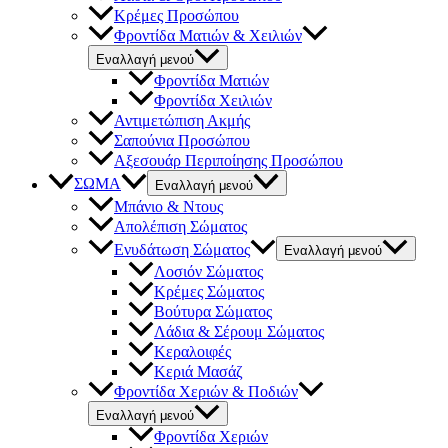
Κρέμες Προσώπου
Φροντίδα Ματιών & Χειλιών
Εναλλαγή μενού
Φροντίδα Ματιών
Φροντίδα Χειλιών
Αντιμετώπιση Ακμής
Σαπούνια Προσώπου
Αξεσουάρ Περιποίησης Προσώπου
ΣΩΜΑ
Εναλλαγή μενού
Μπάνιο & Ντους
Απολέπιση Σώματος
Ενυδάτωση Σώματος
Εναλλαγή μενού
Λοσιόν Σώματος
Κρέμες Σώματος
Βούτυρα Σώματος
Λάδια & Σέρουμ Σώματος
Κεραλοιφές
Κεριά Μασάζ
Φροντίδα Χεριών & Ποδιών
Εναλλαγή μενού
Φροντίδα Χεριών