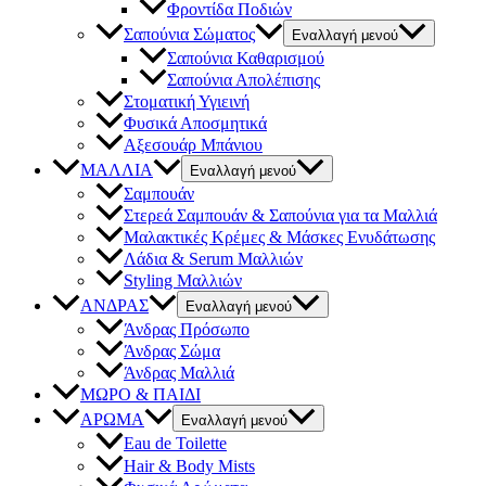
Φροντίδα Ποδιών
Σαπούνια Σώματος
Εναλλαγή μενού
Σαπούνια Καθαρισμού
Σαπούνια Απολέπισης
Στοματική Υγιεινή
Φυσικά Αποσμητικά
Αξεσουάρ Μπάνιου
ΜΑΛΛΙΑ
Εναλλαγή μενού
Σαμπουάν
Στερεά Σαμπουάν & Σαπούνια για τα Μαλλιά
Μαλακτικές Κρέμες & Μάσκες Ενυδάτωσης
Λάδια & Serum Μαλλιών
Styling Μαλλιών
ΑΝΔΡΑΣ
Εναλλαγή μενού
Άνδρας Πρόσωπο
Άνδρας Σώμα
Άνδρας Μαλλιά
ΜΩΡΟ & ΠΑΙΔΙ
ΑΡΩΜΑ
Εναλλαγή μενού
Eau de Toilette
Hair & Body Mists