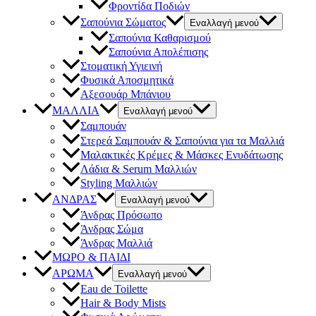
Φροντίδα Ποδιών
Σαπούνια Σώματος
Εναλλαγή μενού
Σαπούνια Καθαρισμού
Σαπούνια Απολέπισης
Στοματική Υγιεινή
Φυσικά Αποσμητικά
Αξεσουάρ Μπάνιου
ΜΑΛΛΙΑ
Εναλλαγή μενού
Σαμπουάν
Στερεά Σαμπουάν & Σαπούνια για τα Μαλλιά
Μαλακτικές Κρέμες & Μάσκες Ενυδάτωσης
Λάδια & Serum Μαλλιών
Styling Μαλλιών
ΑΝΔΡΑΣ
Εναλλαγή μενού
Άνδρας Πρόσωπο
Άνδρας Σώμα
Άνδρας Μαλλιά
ΜΩΡΟ & ΠΑΙΔΙ
ΑΡΩΜΑ
Εναλλαγή μενού
Eau de Toilette
Hair & Body Mists