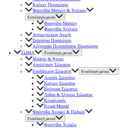
Κρέμες Προσώπου
Φροντίδα Ματιών & Χειλιών
Εναλλαγή μενού
Φροντίδα Ματιών
Φροντίδα Χειλιών
Αντιμετώπιση Ακμής
Σαπούνια Προσώπου
Αξεσουάρ Περιποίησης Προσώπου
ΣΩΜΑ
Εναλλαγή μενού
Μπάνιο & Ντους
Απολέπιση Σώματος
Ενυδάτωση Σώματος
Εναλλαγή μενού
Λοσιόν Σώματος
Κρέμες Σώματος
Βούτυρα Σώματος
Λάδια & Σέρουμ Σώματος
Κεραλοιφές
Κεριά Μασάζ
Φροντίδα Χεριών & Ποδιών
Εναλλαγή μενού
Φροντίδα Χεριών