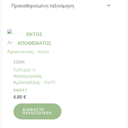
ΕΚΤΌΣ
ΑΠΟΘΈΜΑΤΟΣ
ΣΩΜΑ
Kalliope ‘s-
Αποσμητικός
Κρύσταλλος – Refill
Βαθμολογήθηκε
6.80
€
με
4.82
από 5
ΔΙΑΒΆΣΤΕ
ΠΕΡΙΣΣΌΤΕΡΑ