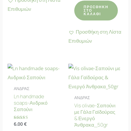
4.75
από 5
ΠΡΟΣΘΉΚΗ
Επιθυμιών
ΣΤΟ
ΚΑΛΆΘΙ
Προσθήκη στη Λίστα
Επιθυμιών
ΑΝΔΡΑΣ
Ln handmade
ΑΝΔΡΑΣ
soaps-Ανδρικό
Vis olivae-Σαπούνι
Σαπούνι
με Γάλα Γαϊδούρας
& Ενεργό
Βαθμολογήθηκε
6.00
€
Άνθρακα_50gr
με