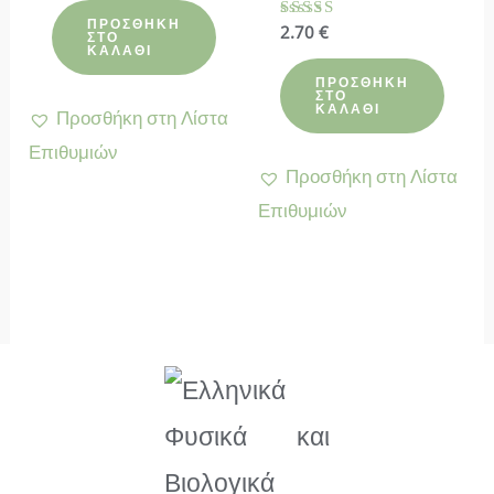
4.73
από 5
ΠΡΟΣΘΉΚΗ
Βαθμολογήθηκε
2.70
€
ΣΤΟ
με
ΚΑΛΆΘΙ
4.67
από 5
ΠΡΟΣΘΉΚΗ
ΣΤΟ
ΚΑΛΆΘΙ
Προσθήκη στη Λίστα
Επιθυμιών
Προσθήκη στη Λίστα
Επιθυμιών