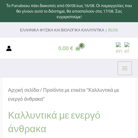
Το Panabeau πάει διακοπές από 09/08 έως 16/08. Οι παραγγελίες που
θα γίνουν αυτό το διάστημα, θα αποσταλούν στις 17/08. Σας
ευχαριστούμε!
Μετάβαση
ΕΛΛΗΝΙΚΑ ΦΥΣΙΚΑ ΚΑΙ ΒΙΟΛΟΓΙΚΑ ΚΑΛΛΥΝΤΙΚΑ |
BLOG
στο
περιεχόμενο
0.00
€
MAI
ME
Αρχική σελίδα
/ Προϊόντα με ετικέτα “Καλλυντικά με
ενεργό άνθρακα”
Καλλυντικά με ενεργό
άνθρακα