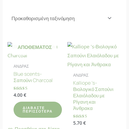
ΕΚΤΌΣ
ΑΠΟΘΈΜΑΤΟΣ
ΑΝΔΡΑΣ
Blue scents-
ΑΝΔΡΑΣ
Σαπούνι Charcoal
Kalliope ‘s-
Βιολογικό Σαπούνι
Βαθμολογήθηκε
4.00
€
Ελαιόλαδου με
με
Ρίγανη και
4.78
από 5
Άνθρακα
ΔΙΑΒΆΣΤΕ
ΠΕΡΙΣΣΌΤΕΡΑ
Βαθμολογήθηκε
5.70
€
με
Προσθήκη στη Λίστα