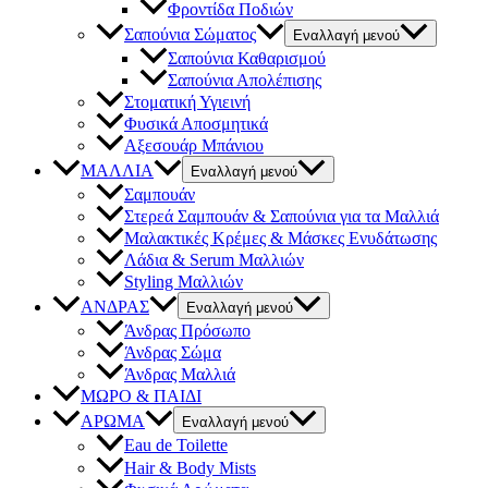
Φροντίδα Ποδιών
Σαπούνια Σώματος
Εναλλαγή μενού
Σαπούνια Καθαρισμού
Σαπούνια Απολέπισης
Στοματική Υγιεινή
Φυσικά Αποσμητικά
Αξεσουάρ Μπάνιου
ΜΑΛΛΙΑ
Εναλλαγή μενού
Σαμπουάν
Στερεά Σαμπουάν & Σαπούνια για τα Μαλλιά
Μαλακτικές Κρέμες & Μάσκες Ενυδάτωσης
Λάδια & Serum Μαλλιών
Styling Μαλλιών
ΑΝΔΡΑΣ
Εναλλαγή μενού
Άνδρας Πρόσωπο
Άνδρας Σώμα
Άνδρας Μαλλιά
ΜΩΡΟ & ΠΑΙΔΙ
ΑΡΩΜΑ
Εναλλαγή μενού
Eau de Toilette
Hair & Body Mists