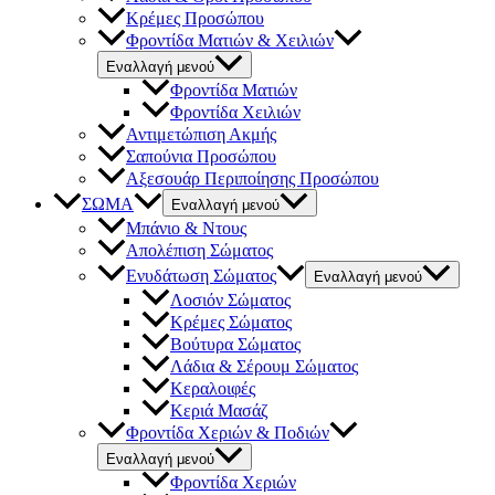
Κρέμες Προσώπου
Φροντίδα Ματιών & Χειλιών
Εναλλαγή μενού
Φροντίδα Ματιών
Φροντίδα Χειλιών
Αντιμετώπιση Ακμής
Σαπούνια Προσώπου
Αξεσουάρ Περιποίησης Προσώπου
ΣΩΜΑ
Εναλλαγή μενού
Μπάνιο & Ντους
Απολέπιση Σώματος
Ενυδάτωση Σώματος
Εναλλαγή μενού
Λοσιόν Σώματος
Κρέμες Σώματος
Βούτυρα Σώματος
Λάδια & Σέρουμ Σώματος
Κεραλοιφές
Κεριά Μασάζ
Φροντίδα Χεριών & Ποδιών
Εναλλαγή μενού
Φροντίδα Χεριών