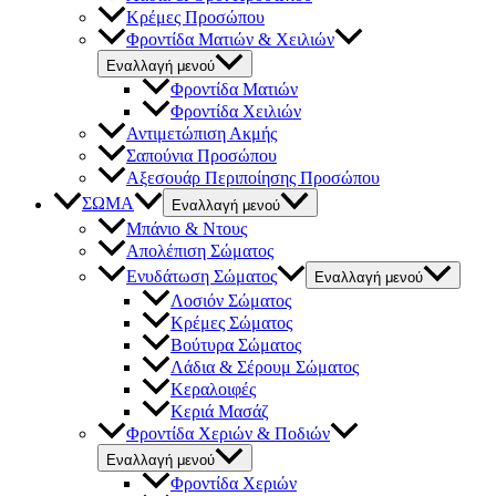
Κρέμες Προσώπου
Φροντίδα Ματιών & Χειλιών
Εναλλαγή μενού
Φροντίδα Ματιών
Φροντίδα Χειλιών
Αντιμετώπιση Ακμής
Σαπούνια Προσώπου
Αξεσουάρ Περιποίησης Προσώπου
ΣΩΜΑ
Εναλλαγή μενού
Μπάνιο & Ντους
Απολέπιση Σώματος
Ενυδάτωση Σώματος
Εναλλαγή μενού
Λοσιόν Σώματος
Κρέμες Σώματος
Βούτυρα Σώματος
Λάδια & Σέρουμ Σώματος
Κεραλοιφές
Κεριά Μασάζ
Φροντίδα Χεριών & Ποδιών
Εναλλαγή μενού
Φροντίδα Χεριών