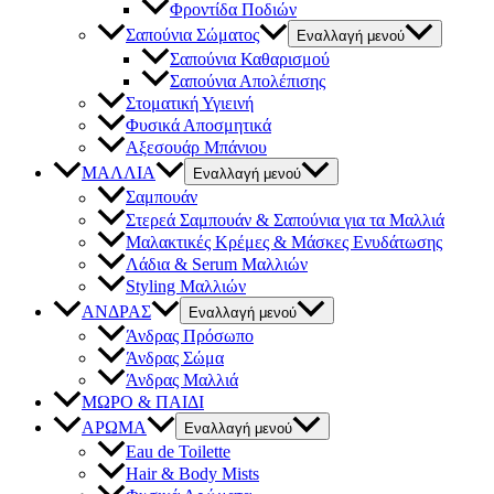
Φροντίδα Ποδιών
Σαπούνια Σώματος
Εναλλαγή μενού
Σαπούνια Καθαρισμού
Σαπούνια Απολέπισης
Στοματική Υγιεινή
Φυσικά Αποσμητικά
Αξεσουάρ Μπάνιου
ΜΑΛΛΙΑ
Εναλλαγή μενού
Σαμπουάν
Στερεά Σαμπουάν & Σαπούνια για τα Μαλλιά
Μαλακτικές Κρέμες & Μάσκες Ενυδάτωσης
Λάδια & Serum Μαλλιών
Styling Μαλλιών
ΑΝΔΡΑΣ
Εναλλαγή μενού
Άνδρας Πρόσωπο
Άνδρας Σώμα
Άνδρας Μαλλιά
ΜΩΡΟ & ΠΑΙΔΙ
ΑΡΩΜΑ
Εναλλαγή μενού
Eau de Toilette
Hair & Body Mists