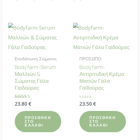
Ενυδάτωση Σώματος
ΠΡΟΣΩΠΟ
Bodyfarm-Serum
Bodyfarm-
Μαλλιών &
Αντιριτυδική Κρέμα
Σώματος Γάλα
Ματιών Γάλα
Γαϊδούρας
Γαϊδούρας
Βαθμολογήθηκε
23.80
€
Βαθμολογήθηκε
23.50
€
με
με
4.88
0
από 5
από
ΠΡΟΣΘΉΚΗ
ΠΡΟΣΘΉΚΗ
5
ΣΤΟ
ΣΤΟ
ΚΑΛΆΘΙ
ΚΑΛΆΘΙ