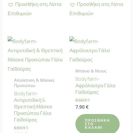
Προσθήκη στη Λίστα
Προσθήκη στη Λίστα
Επιθυμιών
Επιθυμιών
Μπάνιο & Ντους
Bodyfarm-
Απολέπιση & Μάσκες
Αφρόλουτρο Γάλα
Προσώπου
Γαϊδούρας
Bodyfarm-
Αντιρυτιδική &
Θρεπτική Μάσκα
Βαθμολογήθηκε
7.90
€
με
Προσώπου Γάλα
4.75
Γαϊδούρας
από 5
ΠΡΟΣΘΉΚΗ
ΣΤΟ
ΚΑΛΆΘΙ