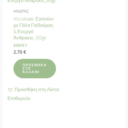
ΑΝΔΡΑΣ
Vis olivae-Σαπούνι
με Γάλα Γαϊδούρας
& Ενεργό
Άνθρακα_50gr
Βαθμολογήθηκε
2.70
€
με
4.67
από 5
ΠΡΟΣΘΉΚΗ
ΣΤΟ
ΚΑΛΆΘΙ
Προσθήκη στη Λίστα
Επιθυμιών