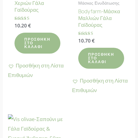
Χεριών Γάλα
Μάσκες Ενυδάτωσης
Γαϊδούρας
Bodyfarm-Μάσκα
Μαλλιών Γάλα
Γαϊδούρας
Βαθμολογήθηκε
10.20
€
με
5.00
από 5
ΠΡΟΣΘΉΚΗ
Βαθμολογήθηκε
10.70
€
ΣΤΟ
με
ΚΑΛΆΘΙ
4.78
από 5
ΠΡΟΣΘΉΚΗ
ΣΤΟ
ΚΑΛΆΘΙ
Προσθήκη στη Λίστα
Επιθυμιών
Προσθήκη στη Λίστα
Επιθυμιών