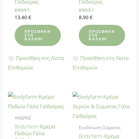
Γαϊδούρας
Γαϊδούρας
Βαθμολογήθηκε
13.40
€
Βαθμολογήθηκε
8.90
€
με
με
4.90
4.67
από 5
από 5
ΠΡΟΣΘΉΚΗ
ΠΡΟΣΘΉΚΗ
ΣΤΟ
ΣΤΟ
ΚΑΛΆΘΙ
ΚΑΛΆΘΙ
Προσθήκη στη Λίστα
Προσθήκη στη Λίστα
Επιθυμιών
Επιθυμιών
ΑΝΔΡΑΣ
Bodyfarm-Κρέμα
Ενυδάτωση Σώματος
Ποδιών Γάλα
Bodyfarm-Κρέμα