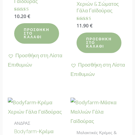
Γαϊδούρας
Χεριών & Σώματος
Γάλα Γαϊδούρας
Βαθμολογήθηκε
10.20
€
με
4.78
Βαθμολογήθηκε
11.90
€
από 5
με
ΠΡΟΣΘΉΚΗ
ΣΤΟ
4.80
ΚΑΛΆΘΙ
από 5
ΠΡΟΣΘΉΚΗ
ΣΤΟ
ΚΑΛΆΘΙ
Προσθήκη στη Λίστα
Επιθυμιών
Προσθήκη στη Λίστα
Επιθυμιών
ΑΝΔΡΑΣ
Bodyfarm-Κρέμα
Μαλακτικές Κρέμες &