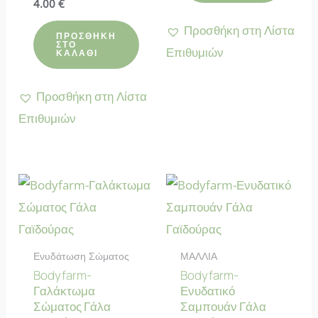
Βαθμολογήθηκε
4.00
€
με
5.00
Προσθήκη στη Λίστα
από 5
ΠΡΟΣΘΉΚΗ
ΣΤΟ
Επιθυμιών
ΚΑΛΆΘΙ
Προσθήκη στη Λίστα
Επιθυμιών
Ενυδάτωση Σώματος
ΜΑΛΛΙΑ
Bodyfarm-
Bodyfarm-
Γαλάκτωμα
Ενυδατικό
Σώματος Γάλα
Σαμπουάν Γάλα