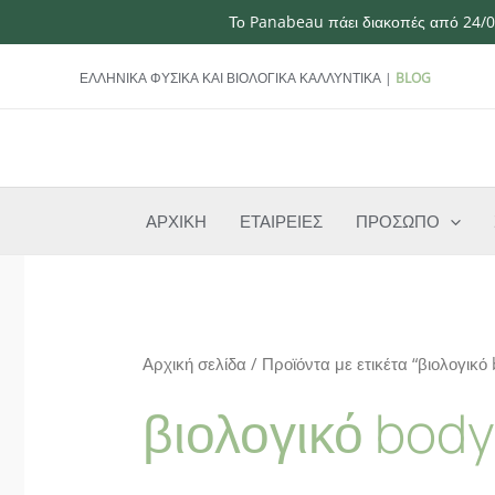
Το Panabeau πάει διακοπές από 24/07
Μετάβαση
ΕΛΛΗΝΙΚΑ ΦΥΣΙΚΑ ΚΑΙ ΒΙΟΛΟΓΙΚΑ ΚΑΛΛΥΝΤΙΚΑ |
BLOG
στο
περιεχόμενο
ΑΡΧΙΚΗ
ΕΤΑΙΡΕΙΕΣ
ΠΡΟΣΩΠΟ
Αρχική σελίδα
/ Προϊόντα με ετικέτα “βιολογικό
βιολογικό body