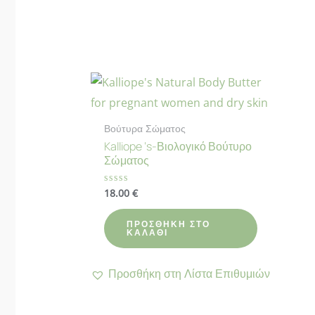
Βούτυρα Σώματος
Kalliope ‘s-Βιολογικό Βούτυρο
Σώματος
18.00
€
Βαθμολογήθηκε
με
0
από
ΠΡΟΣΘΉΚΗ ΣΤΟ
5
ΚΑΛΆΘΙ
Προσθήκη στη Λίστα Επιθυμιών