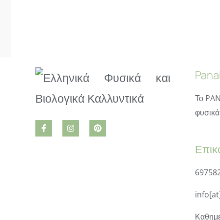
Pana
Το PAN
φυσικά 
Επικ
69758
info[a
Καθημε