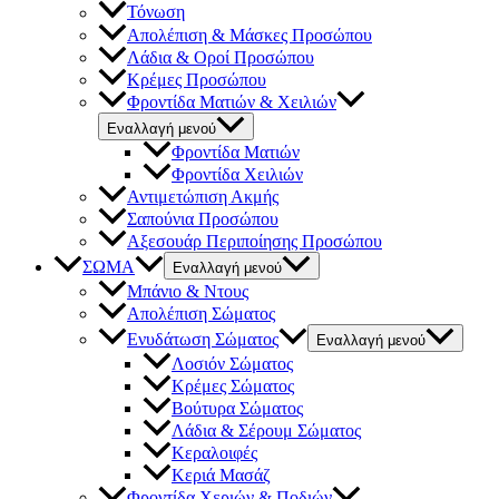
Τόνωση
Απολέπιση & Μάσκες Προσώπου
Λάδια & Οροί Προσώπου
Κρέμες Προσώπου
Φροντίδα Ματιών & Χειλιών
Εναλλαγή μενού
Φροντίδα Ματιών
Φροντίδα Χειλιών
Αντιμετώπιση Ακμής
Σαπούνια Προσώπου
Αξεσουάρ Περιποίησης Προσώπου
ΣΩΜΑ
Εναλλαγή μενού
Μπάνιο & Ντους
Απολέπιση Σώματος
Ενυδάτωση Σώματος
Εναλλαγή μενού
Λοσιόν Σώματος
Κρέμες Σώματος
Βούτυρα Σώματος
Λάδια & Σέρουμ Σώματος
Κεραλοιφές
Κεριά Μασάζ
Φροντίδα Χεριών & Ποδιών