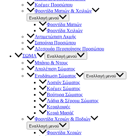
Κρέμες Προσώπου
Φροντίδα Ματιών & Χειλιών
Εναλλαγή μενού
Φροντίδα Ματιών
Φροντίδα Χειλιών
Αντιμετώπιση Ακμής
Σαπούνια Προσώπου
Αξεσουάρ Περιποίησης Προσώπου
ΣΩΜΑ
Εναλλαγή μενού
Μπάνιο & Ντους
Απολέπιση Σώματος
Ενυδάτωση Σώματος
Εναλλαγή μενού
Λοσιόν Σώματος
Κρέμες Σώματος
Βούτυρα Σώματος
Λάδια & Σέρουμ Σώματος
Κεραλοιφές
Κεριά Μασάζ
Φροντίδα Χεριών & Ποδιών
Εναλλαγή μενού
Φροντίδα Χεριών