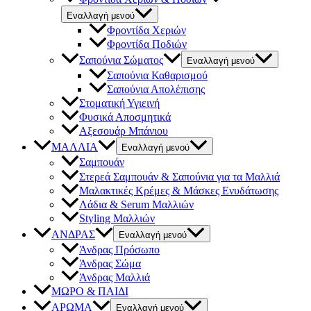
Εναλλαγή μενού
Φροντίδα Χεριών
Φροντίδα Ποδιών
Σαπούνια Σώματος
Εναλλαγή μενού
Σαπούνια Καθαρισμού
Σαπούνια Απολέπισης
Στοματική Υγιεινή
Φυσικά Αποσμητικά
Αξεσουάρ Μπάνιου
ΜΑΛΛΙΑ
Εναλλαγή μενού
Σαμπουάν
Στερεά Σαμπουάν & Σαπούνια για τα Μαλλιά
Μαλακτικές Κρέμες & Μάσκες Ενυδάτωσης
Λάδια & Serum Μαλλιών
Styling Μαλλιών
ΑΝΔΡΑΣ
Εναλλαγή μενού
Άνδρας Πρόσωπο
Άνδρας Σώμα
Άνδρας Μαλλιά
ΜΩΡΟ & ΠΑΙΔΙ
ΑΡΩΜΑ
Εναλλαγή μενού