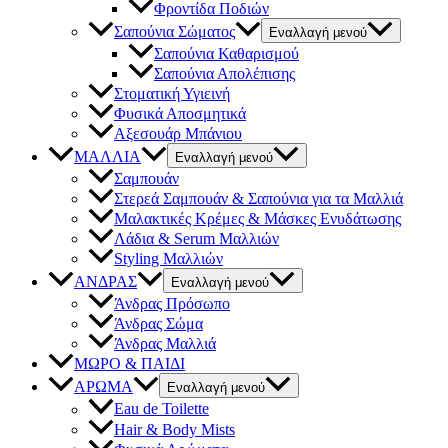
Φροντίδα Ποδιών
Σαπούνια Σώματος
Εναλλαγή μενού
Σαπούνια Καθαρισμού
Σαπούνια Απολέπισης
Στοματική Υγιεινή
Φυσικά Αποσμητικά
Αξεσουάρ Μπάνιου
ΜΑΛΛΙΑ
Εναλλαγή μενού
Σαμπουάν
Στερεά Σαμπουάν & Σαπούνια για τα Μαλλιά
Μαλακτικές Κρέμες & Μάσκες Ενυδάτωσης
Λάδια & Serum Μαλλιών
Styling Μαλλιών
ΑΝΔΡΑΣ
Εναλλαγή μενού
Άνδρας Πρόσωπο
Άνδρας Σώμα
Άνδρας Μαλλιά
ΜΩΡΟ & ΠΑΙΔΙ
ΑΡΩΜΑ
Εναλλαγή μενού
Eau de Toilette
Hair & Body Mists