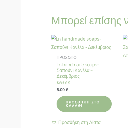
Μπορεί επίσης 
ΠΡΟΣΩΠΟ
Ln handmade soaps-
Σαπούνι Κανέλα –
Δεκέμβριος
6.00
€
Βαθμολογήθηκε
με
4.78
από 5
ΠΡΟΣΘΉΚΗ ΣΤΟ
ΚΑΛΆΘΙ
Προσθήκη στη Λίστα