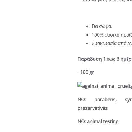
Για σώμα.
100% φυσικό προϊό
Συσκευασία από αν
Παράδoση 1 έως 3 ημέρ
~100 gr
NO:
parabens, synth
preservatives
NO:
animal testing