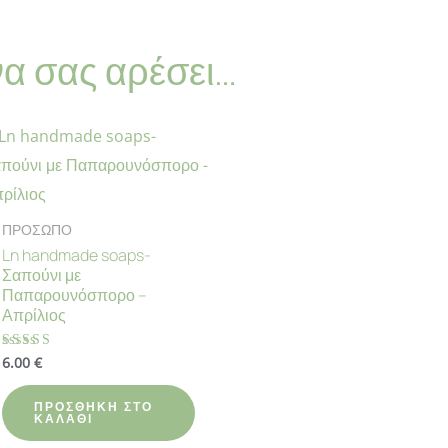
να σας αρέσει…
ΠΡΟΣΩΠΟ
Ln handmade soaps-
Σαπούνι με
Παπαρουνόσπορο –
Απρίλιος
6.00
€
Βαθμολογήθηκε
με
4.58
από 5
ΠΡΟΣΘΉΚΗ ΣΤΟ
ΚΑΛΆΘΙ