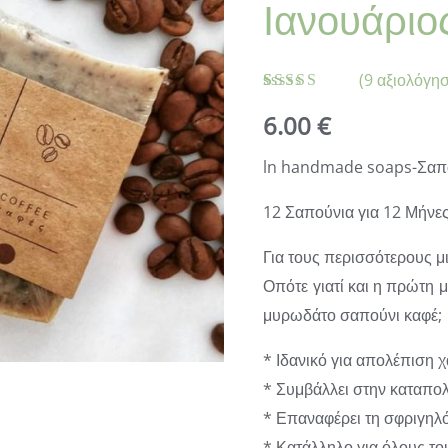
Ιανουάριο
(
9
αξιολόγησ
Βαθμολογήθηκε
9
6.00
€
με
4.89
από 5 με
βάση
ln handmade soaps-Σαπο
βαθμολογία
πελάτη
12 Σαπούνια για 12 Μήνες
Για τους περισσότερους μι
Οπότε γιατί και η πρώτη μ
μυρωδάτο σαπούνι καφέ;
* Ιδανικό για απολέπιση 
* Συμβάλλει στην καταπολ
* Επαναφέρει τη σφριγηλό
* Κατάλληλο για όλους το