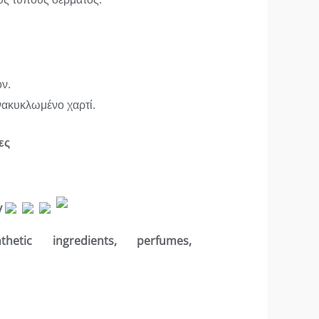
ν.
ακυκλωμένο χαρτί.
ες
etic ingredients, perfumes,