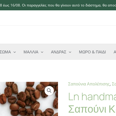
 έως 16/08. Οι παραγγελίες που θα γίνουν αυτό το διάστημα, θα αποσ
ΣΩΜΑ
ΜΑΛΛΙΑ
ΑΝΔΡΑΣ
ΜΩΡΟ & ΠΑΙΔΙ
Σαπούνια Απολέπισης
,
Σ
Ln handm
Σαπούνι Κ