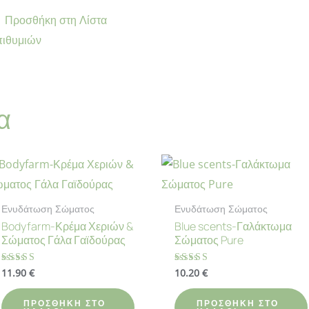
Προσθήκη στη Λίστα
ιθυμιών
α
Ενυδάτωση Σώματος
Ενυδάτωση Σώματος
Bodyfarm-Κρέμα Χεριών &
Blue scents-Γαλάκτωμα
Σώματος Γάλα Γαϊδούρας
Σώματος Pure
11.90
€
10.20
€
Βαθμολογήθηκε
Βαθμολογήθηκε
με
με
4.80
4.43
από 5
από 5
ΠΡΟΣΘΉΚΗ ΣΤΟ
ΠΡΟΣΘΉΚΗ ΣΤΟ