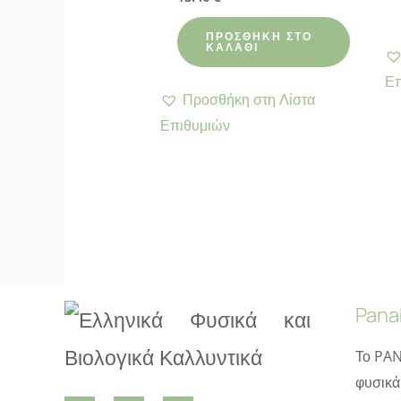
με
4.70
από 5
ΠΡΟΣΘΉΚΗ ΣΤΟ
ΚΑΛΆΘΙ
Επ
Προσθήκη στη Λίστα
Επιθυμιών
Pana
Το PAN
φυσικά 