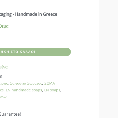
ckaging - Handmade in Greece
όθεμα
ΉΚΗ ΣΤΟ ΚΑΛΆΘΙ
μένα
8
πισης
,
Σαπούνια Σώματος
,
ΣΩΜΑ
cs
,
LN handmade soaps
,
LN soaps
,
σεων
Guarantee!