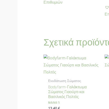
Επιθυμιών
Επ
Σχετικά προϊόντ
Ενυδάτωση Σώματος
Bodyfarm-Γαλάκτωμα
Σώματος Γιαούρτι και
Βασιλικός Πολτός
13.40
€
Βαθμολογήθηκε