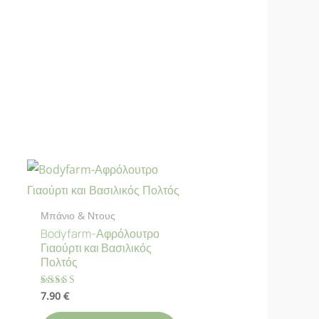
Μπάνιο & Ντους
Bodyfarm-Αφρόλουτρο
Γιαούρτι και Βασιλικός
Πολτός
7.90
€
Βαθμολογήθηκε
με
4.50