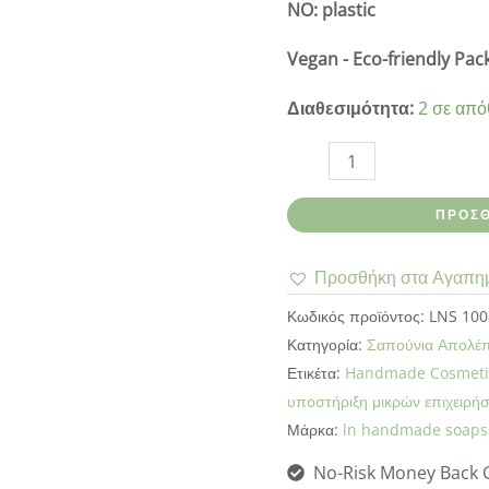
NO:
plastic
Vegan - Eco-friendly Pa
Διαθεσιμότητα:
2 σε απ
Ln
handmade
ΠΡΟΣΘ
soaps-
Σαπούνι
Προσθήκη στα Αγαπη
Καφές
-
Κωδικός προϊόντος:
LNS 100
Ιανουάριος
Κατηγορία:
Σαπούνια Απολέ
Ετικέτα:
Handmade Cosmeti
ποσότητα
υποστήριξη μικρών επιχειρή
Μάρκα:
ln handmade soaps
No-Risk Money Back 