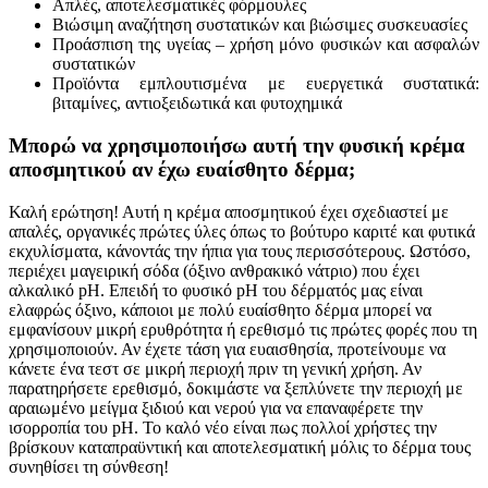
Απλές, αποτελεσματικές φόρμουλες
Βιώσιμη αναζήτηση συστατικών και βιώσιμες συσκευασίες
Προάσπιση της υγείας – χρήση μόνο φυσικών και ασφαλών
συστατικών
Προϊόντα εμπλουτισμένα με ευεργετικά συστατικά:
βιταμίνες, αντιοξειδωτικά και φυτοχημικά
Μπορώ να χρησιμοποιήσω αυτή την φυσική κρέμα
αποσμητικού αν έχω ευαίσθητο δέρμα;
Καλή ερώτηση! Αυτή η κρέμα αποσμητικού έχει σχεδιαστεί με
απαλές, οργανικές πρώτες ύλες όπως το βούτυρο καριτέ και φυτικά
εκχυλίσματα, κάνοντάς την ήπια για τους περισσότερους. Ωστόσο,
περιέχει μαγειρική σόδα (όξινο ανθρακικό νάτριο) που έχει
αλκαλικό pH. Επειδή το φυσικό pH του δέρματός μας είναι
ελαφρώς όξινο, κάποιοι με πολύ ευαίσθητο δέρμα μπορεί να
εμφανίσουν μικρή ερυθρότητα ή ερεθισμό τις πρώτες φορές που τη
χρησιμοποιούν. Αν έχετε τάση για ευαισθησία, προτείνουμε να
κάνετε ένα τεστ σε μικρή περιοχή πριν τη γενική χρήση. Αν
παρατηρήσετε ερεθισμό, δοκιμάστε να ξεπλύνετε την περιοχή με
αραιωμένο μείγμα ξιδιού και νερού για να επαναφέρετε την
ισορροπία του pH. Το καλό νέο είναι πως πολλοί χρήστες την
βρίσκουν καταπραϋντική και αποτελεσματική μόλις το δέρμα τους
συνηθίσει τη σύνθεση!