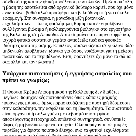
σύνθεσή της και την ηθική προέλευση των υλικών. Πρώτα απ’ όλα,
η βάση της αποτελείται από οργανικό βούτυρο καριτέ, που όχι μόνο
ενυδατώνει βαθιά αλλά προσφέρει και βελούδινη υφή για εύκολη
εφαρμογή. Στη συνέχεια, η μοναδική μίξη βοτανικών
εκχυλισμάτων — όπως φασκόμηλο, θυμάρι και δεντρολίβανο —
συλλέγονται βιώσιμα ή καλλιεργούνται βιολογικά στο εργαστήριο
της Καλλιόπης στη Λευκάδα. Αυτό σημαίνει ότι παίρνετε φρέσκα,
ισχυρά φυτικά συστατικά γεμάτα αντιοξειδωτικά και φυσικές
ιδιότητες κατά της οσμής. Επιπλέον, συσκευάζεται σε γυάλινο βάζο
μηδενικών αποβλήτων, ιδανικό για όσους νοιάζονται για τη μείωση
πλαστικών και το περιβάλλον. Έτσι, φροντίζετε όχι μόνο το σώμα
σας αλλά και τον πλανήτη!
Υπάρχουν πιστοποιήσεις ή εγγυήσεις ασφαλείας που
πρέπει να γνωρίζω;
Η Φυσική Κρέμα Αποσμητικού της Καλλιόπης δεν διαθέτει
μεγάλες βιομηχανικές πιστοποιήσεις όπως κάποιες μαζικής
παραγωγής μάρκες, όμως παρασκευάζεται με αυστηρή δέσμευση
στην καθαρότητα, την ασφάλεια και τη βιωσιμότητα. Τα συστατικά
είναι οργανικά ή συλλεγμένα με σεβασμό από τη φύση,
αποφεύγοντας πετροχημικά, επιθετικά συντηρητικά, συνθετικές
βαφές ή μη βιοδιασπώμενα στοιχεία. Όλα παράγονται σε μικρές
παρτίδες για άριστο ποιοτικό έλεγχο, ενώ τα φυτικά εκχυλίσματα
προέρχονται από άγρια ή βιολογικά φυτά, συνδυάζοντας