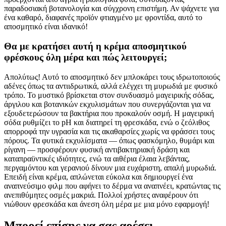
παραδοσιακή βοτανολογία και σύγχρονη επιστήμη. Αν ψάχνετε για
ένα καθαρό, διαφανές προϊόν φτιαγμένο με φροντίδα, αυτό το
αποσμητικό είναι ιδανικό!
Θα με κρατήσει αυτή η κρέμα αποσμητικού
φρέσκους όλη μέρα και πώς λειτουργεί;
Απολύτως! Αυτό το αποσμητικό δεν μπλοκάρει τους ιδρωτοποιούς
αδένες όπως τα αντιιδρωτικά, αλλά ελέγχει τη μυρωδιά με φυσικό
τρόπο. Το μυστικό βρίσκεται στον συνδυασμό μαγειρικής σόδας,
άργιλου και βοτανικών εκχυλισμάτων που συνεργάζονται για να
εξουδετερώσουν τα βακτήρια που προκαλούν οσμή. Η μαγειρική
σόδα ρυθμίζει το pH και διατηρεί τη φρεσκάδα, ενώ ο ζεόλιθος
απορροφά την υγρασία και τις ακαθαρσίες χωρίς να φράσσει τους
πόρους. Τα φυτικά εκχυλίσματα — όπως φασκόμηλο, θυμάρι και
ρίγανη — προσφέρουν φυσική αντιβακτηριακή δράση και
καταπραϋντικές ιδιότητες, ενώ τα αιθέρια έλαια λεβάντας,
περγαμόντου και γερανιού δίνουν μια ευχάριστη, απαλή μυρωδιά.
Επειδή είναι κρέμα, απλώνεται εύκολα και δημιουργεί ένα
αναπνεύσιμο φιλμ που αφήνει το δέρμα να αναπνέει, κρατώντας τις
ανεπιθύμητες οσμές μακριά. Πολλοί χρήστες αναφέρουν ότι
νιώθουν φρεσκάδα και άνεση όλη μέρα με μια μόνο εφαρμογή!
Μπορεί επίσης να σας αρέσει…