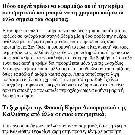
Πόσο συχνά πρέπει να εφαρμόζω αυτή την κρέμα
αποσμητικού και μπορώ να τη χρησιμοποιήσω σε
άλλα σημεία του σώματος;
Είναι αρκετά απλό — μπορείτε να απλώνετε μικρή ποσότητα της
κρέμας σε καθαρό και στεγνό δέρμα μία ή δύο φορές την ημέρα,
ανάλογα με τη δραστηριότητά σας και τις προσωπικές σας
προτιμήσεις. Συνήθως, η εφαρμογή το πρωί είναι αρκετή για τους
περισσότερους, αλλά αν έχετε έντονη δραστηριότητα ή βρίσκεστε
σε ζεστό κλίμα, μια επανάληψη το μεσημέρι θα βοηθήσει. Το καλό
είναι πως αυτή η κρέμα δεν προορίζεται μόνο για τις μασχάλες —
λειτουργεί άψογα και σε άλλα σημεία που ιδρώνουν και μυρίζουν,
όπως τα πόδια ή ακόμα και τα χέρια. Απλά τοποθετήστε λίγη
ποσότητα εκεί που τη χρειάζεστε περισσότερο. Καθώς είναι
φτιαγμένη με φυσικά, ευεργετικά για το δέρμα συστατικά, είναι
αρκετά απαλή για πολλαπλές περιοχές χωρίς να αφήνει βαριά ή
λιπαρή αίσθηση.
Τι ξεχωρίζει την Φυσική Κρέμα Αποσμητικού της
Καλλιόπης από άλλα φυσικά αποσμητικά;
Στην αγορά υπάρχουν πολλά φυσικά αποσμητικά, όμως η κρέμα
της Καλλιόπης ξεχωρίζει χάρη στην προσεγμένη, χειροποίητη