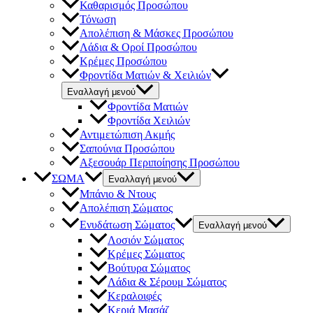
Καθαρισμός Προσώπου
Τόνωση
Απολέπιση & Μάσκες Προσώπου
Λάδια & Οροί Προσώπου
Κρέμες Προσώπου
Φροντίδα Ματιών & Χειλιών
Εναλλαγή μενού
Φροντίδα Ματιών
Φροντίδα Χειλιών
Αντιμετώπιση Ακμής
Σαπούνια Προσώπου
Αξεσουάρ Περιποίησης Προσώπου
ΣΩΜΑ
Εναλλαγή μενού
Μπάνιο & Ντους
Απολέπιση Σώματος
Ενυδάτωση Σώματος
Εναλλαγή μενού
Λοσιόν Σώματος
Κρέμες Σώματος
Βούτυρα Σώματος
Λάδια & Σέρουμ Σώματος
Κεραλοιφές
Κεριά Μασάζ