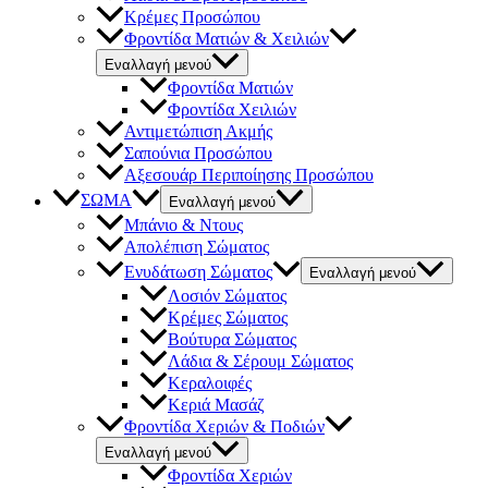
Κρέμες Προσώπου
Φροντίδα Ματιών & Χειλιών
Εναλλαγή μενού
Φροντίδα Ματιών
Φροντίδα Χειλιών
Αντιμετώπιση Ακμής
Σαπούνια Προσώπου
Αξεσουάρ Περιποίησης Προσώπου
ΣΩΜΑ
Εναλλαγή μενού
Μπάνιο & Ντους
Απολέπιση Σώματος
Ενυδάτωση Σώματος
Εναλλαγή μενού
Λοσιόν Σώματος
Κρέμες Σώματος
Βούτυρα Σώματος
Λάδια & Σέρουμ Σώματος
Κεραλοιφές
Κεριά Μασάζ
Φροντίδα Χεριών & Ποδιών
Εναλλαγή μενού
Φροντίδα Χεριών