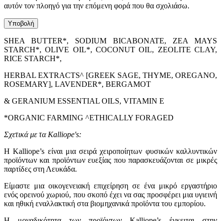
αυτόν τον πλοηγό για την επόμενη φορά που θα σχολιάσω.
SHEA BUTTER*, SODIUM BICABONATE, ZEA MAYS
STARCH*, OLIVE OIL*, COCONUT OIL, ZEOLITE CLAY,
RICE STARCH*,
HERBAL EXTRACTS^ [GREEK SAGE, THYME, OREGANO,
ROSEMARY], LAVENDER*, BERGAMOT
& GERANIUM ESSENTIAL OILS, VITAMIN E
*ORGANIC FARMING ^ETHICALLY FORAGED
Σχετικά με τα Kalliope's:
Η Kalliope’s είναι μια σειρά χειροποίητων φυσικών καλλυντικών
προϊόντων και προϊόντων ευεξίας που παρασκευάζονται σε μικρές
παρτίδες στη Λευκάδα.
Είμαστε μια οικογενειακή επιχείρηση σε ένα μικρό εργαστήριο
ενός ορεινού χωριού, που σκοπό έχει να σας προσφέρει μια υγιεινή
και ηθική εναλλακτική στα βιομηχανικά προϊόντα του εμπορίου.
Η μοναδικότητα των προϊόντων Kalliope’s έγκειται στην