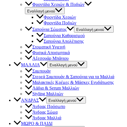
Φροντίδα Χεριών & Ποδιών
Εναλλαγή μενού
Φροντίδα Χεριών
Φροντίδα Ποδιών
Σαπούνια Σώματος
Εναλλαγή μενού
Σαπούνια Καθαρισμού
Σαπούνια Απολέπισης
Στοματική Υγιεινή
Φυσικά Αποσμητικά
Αξεσουάρ Μπάνιου
ΜΑΛΛΙΑ
Εναλλαγή μενού
Σαμπουάν
Στερεά Σαμπουάν & Σαπούνια για τα Μαλλιά
Μαλακτικές Κρέμες & Μάσκες Ενυδάτωσης
Λάδια & Serum Μαλλιών
Styling Μαλλιών
ΑΝΔΡΑΣ
Εναλλαγή μενού
Άνδρας Πρόσωπο
Άνδρας Σώμα
Άνδρας Μαλλιά
ΜΩΡΟ & ΠΑΙΔΙ