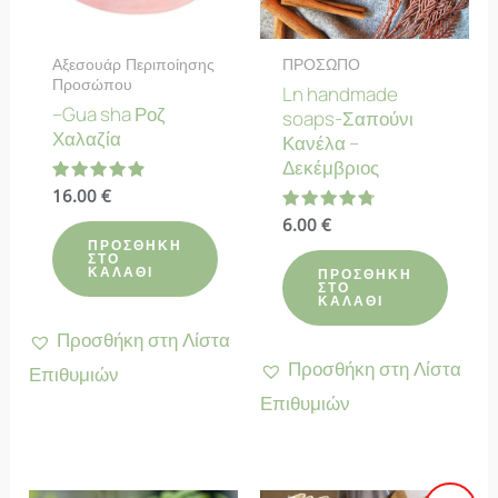
Αξεσουάρ Περιποίησης
ΠΡΟΣΩΠΟ
Προσώπου
Ln handmade
–Gua sha Ροζ
soaps-Σαπούνι
Χαλαζία
Κανέλα –
Δεκέμβριος
Βαθμολογήθηκε
16.00
€
με
Βαθμολογήθηκε
6.00
€
4.90
με
από 5
ΠΡΟΣΘΉΚΗ
4.78
ΣΤΟ
από 5
ΚΑΛΆΘΙ
ΠΡΟΣΘΉΚΗ
ΣΤΟ
ΚΑΛΆΘΙ
Προσθήκη στη Λίστα
Προσθήκη στη Λίστα
Επιθυμιών
Επιθυμιών