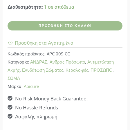
Διαθεσιμότητα:
1 σε απόθεμα
Apicure-
ΠΡΟΣΘΉΚΗ ΣΤΟ ΚΑΛΆΘΙ
Κεραλοιφή
Μαύρο
Προσθήκη στα Αγαπημένα
Κύμινο
Κωδικός προϊόντος:
APC 009 CC
(για
Κατηγορία:
ΑΝΔΡΑΣ
,
Άνδρας Πρόσωπο
,
Αντιμετώπιση
ψωρίαση-
Ακμής
,
Ενυδάτωση Σώματος
,
Κεραλοιφές
,
ΠΡΟΣΩΠΟ
,
έκζεμα-
ΣΩΜΑ
δερματικά)
Μάρκα:
Apicure
ποσότητα
No-Risk Money Back Guarantee!
No Hassle Refunds
Ασφαλής πληρωμή