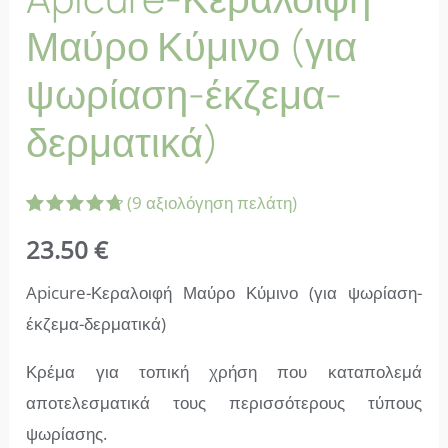
Μαύρο Κύμινο (για
ψωρίαση-έκζεμα-
δερματικά)
(
9
αξιολόγηση πελάτη)
Βαθμολογήθηκε
9
23.50
€
με
4.78
από 5 με
βάση
Apicure-Κεραλοιφή Μαύρο Κύμινο (για ψωρίαση-
βαθμολογία
πελάτη
έκζεμα-δερματικά)
Κρέμα για τοπική χρήση που καταπολεμά
αποτελεσματικά τους περισσότερους τύπους
ψωρίασης.