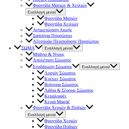
Φροντίδα Ματιών & Χειλιών
Εναλλαγή μενού
Φροντίδα Ματιών
Φροντίδα Χειλιών
Αντιμετώπιση Ακμής
Σαπούνια Προσώπου
Αξεσουάρ Περιποίησης Προσώπου
ΣΩΜΑ
Εναλλαγή μενού
Μπάνιο & Ντους
Απολέπιση Σώματος
Ενυδάτωση Σώματος
Εναλλαγή μενού
Λοσιόν Σώματος
Κρέμες Σώματος
Βούτυρα Σώματος
Λάδια & Σέρουμ Σώματος
Κεραλοιφές
Κεριά Μασάζ
Φροντίδα Χεριών & Ποδιών
Εναλλαγή μενού
Φροντίδα Χεριών
Φροντίδα Ποδιών