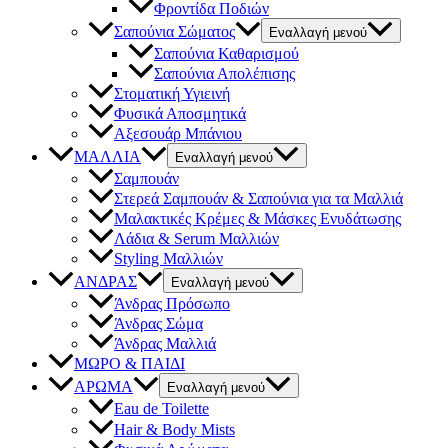
Φροντίδα Ποδιών
Σαπούνια Σώματος
Εναλλαγή μενού
Σαπούνια Καθαρισμού
Σαπούνια Απολέπισης
Στοματική Υγιεινή
Φυσικά Αποσμητικά
Αξεσουάρ Μπάνιου
ΜΑΛΛΙΑ
Εναλλαγή μενού
Σαμπουάν
Στερεά Σαμπουάν & Σαπούνια για τα Μαλλιά
Μαλακτικές Κρέμες & Μάσκες Ενυδάτωσης
Λάδια & Serum Μαλλιών
Styling Μαλλιών
ΑΝΔΡΑΣ
Εναλλαγή μενού
Άνδρας Πρόσωπο
Άνδρας Σώμα
Άνδρας Μαλλιά
ΜΩΡΟ & ΠΑΙΔΙ
ΑΡΩΜΑ
Εναλλαγή μενού
Eau de Toilette
Hair & Body Mists