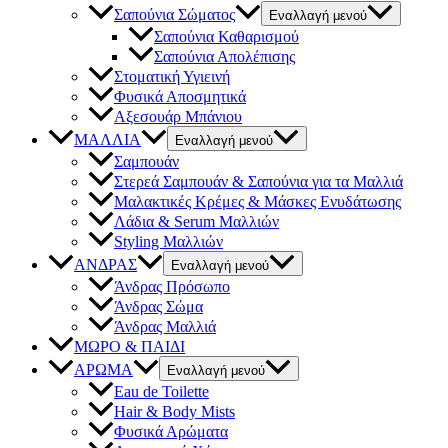
Σαπούνια Σώματος
Εναλλαγή μενού
Σαπούνια Καθαρισμού
Σαπούνια Απολέπισης
Στοματική Υγιεινή
Φυσικά Αποσμητικά
Αξεσουάρ Μπάνιου
ΜΑΛΛΙΑ
Εναλλαγή μενού
Σαμπουάν
Στερεά Σαμπουάν & Σαπούνια για τα Μαλλιά
Μαλακτικές Κρέμες & Μάσκες Ενυδάτωσης
Λάδια & Serum Μαλλιών
Styling Μαλλιών
ΑΝΔΡΑΣ
Εναλλαγή μενού
Άνδρας Πρόσωπο
Άνδρας Σώμα
Άνδρας Μαλλιά
ΜΩΡΟ & ΠΑΙΔΙ
ΑΡΩΜΑ
Εναλλαγή μενού
Eau de Toilette
Hair & Body Mists
Φυσικά Αρώματα