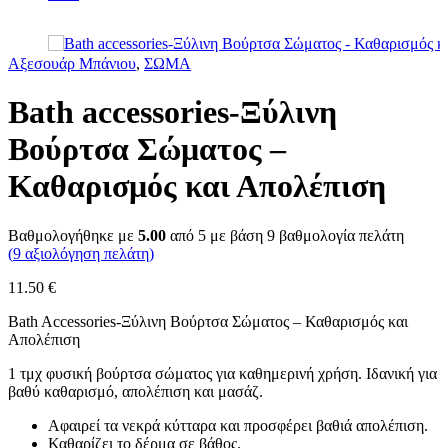
Αξεσουάρ Μπάνιου
,
ΣΩΜΑ
Bath accessories-Ξύλινη
Βούρτσα Σώματος –
Καθαρισμός και Απολέπιση
Βαθμολογήθηκε με
5.00
από 5 με βάση
9
βαθμολογία πελάτη
(
9
αξιολόγηση πελάτη)
11.50
€
Bath Accessories-Ξύλινη Βούρτσα Σώματος – Καθαρισμός και
Απολέπιση
1 τμχ φυσική βούρτσα σώματος για καθημερινή χρήση. Ιδανική για
βαθύ καθαρισμό, απολέπιση και μασάζ.
Αφαιρεί τα νεκρά κύτταρα και προσφέρει βαθιά απολέπιση.
Καθαρίζει το δέρμα σε βάθος.