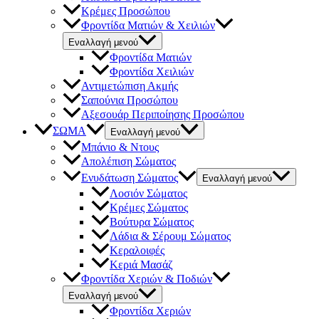
Κρέμες Προσώπου
Φροντίδα Ματιών & Χειλιών
Εναλλαγή μενού
Φροντίδα Ματιών
Φροντίδα Χειλιών
Αντιμετώπιση Ακμής
Σαπούνια Προσώπου
Αξεσουάρ Περιποίησης Προσώπου
ΣΩΜΑ
Εναλλαγή μενού
Μπάνιο & Ντους
Απολέπιση Σώματος
Ενυδάτωση Σώματος
Εναλλαγή μενού
Λοσιόν Σώματος
Κρέμες Σώματος
Βούτυρα Σώματος
Λάδια & Σέρουμ Σώματος
Κεραλοιφές
Κεριά Μασάζ
Φροντίδα Χεριών & Ποδιών
Εναλλαγή μενού
Φροντίδα Χεριών