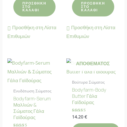
από 5
από 5
ΠΡΟΣΘΉΚΗ
ΠΡΟΣΘΉΚΗ
ΣΤΟ
ΣΤΟ
ΚΑΛΆΘΙ
ΚΑΛΆΘΙ
Προσθήκη στη Λίστα
Προσθήκη στη Λίστα
Επιθυμιών
Επιθυμιών
ΕΚΤΌΣ
ΑΠΟΘΈΜΑΤΟΣ
Βούτυρα Σώματος
Bodyfarm-Body
Ενυδάτωση Σώματος
Butter Γάλα
Bodyfarm-Serum
Γαϊδούρας
Μαλλιών &
Σώματος Γάλα
Βαθμολογήθηκε
14.20
€
Γαϊδούρας
με
4.64