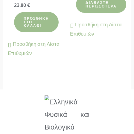
από 5
ΔΙΑΒΆΣΤΕ
Βαθμολογήθηκε
23.80
€
ΠΕΡΙΣΣΌΤΕΡΑ
με
4.88
από 5
ΠΡΟΣΘΉΚΗ
ΣΤΟ
Προσθήκη στη Λίστα
ΚΑΛΆΘΙ
Επιθυμιών
Προσθήκη στη Λίστα
Επιθυμιών