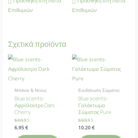
Προσθήκη στη Λίστα
Προσθήκη στη Λίστα
Επιθυμιών
Επιθυμιών
Σχετικά προϊόντα
Μπάνιο & Ντους
Ενυδάτωση Σώματος
Blue scents-
Blue scents-
Αφρόλουτρο Dark
Γαλάκτωμα
Cherry
Σώματος Pure
Βαθμολογήθηκε
6.95
€
Βαθμολογήθηκε
10.20
€
με
με
4.83
4.43