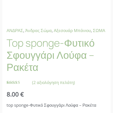
ΑΝΔΡΑΣ
,
Άνδρας Σώμα
,
Αξεσουάρ Μπάνιου
,
ΣΩΜΑ
Top sponge-Φυτικό
Σφουγγάρι Λούφα –
Ρακέτα
(
2
αξιολόγηση πελάτη)
Βαθμολογήθηκε
2
8.00
€
με
5.00
από 5 με
βάση
top sponge-Φυτικό Σφουγγάρι Λούφα – Ρακέτα
βαθμολογία
πελάτη