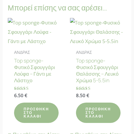
Μπορεί επίσης να σας αρέσει…
ΑΝΔΡΑΣ
ΑΝΔΡΑΣ
Top sponge-
Top sponge-
Φυτικό Σφουγγάρι
Φυσικό Σφουγγάρι
Λούφα – Γάντι με
Θαλάσσης – Λευκό
Λάστιχο
Χρώμα 5-5.5in
Βαθμολογήθηκε
6.50
€
Βαθμολογήθηκε
8.50
€
με
με
5.00
5.00
από 5
από 5
ΠΡΟΣΘΉΚΗ
ΠΡΟΣΘΉΚΗ
ΣΤΟ
ΣΤΟ
ΚΑΛΆΘΙ
ΚΑΛΆΘΙ