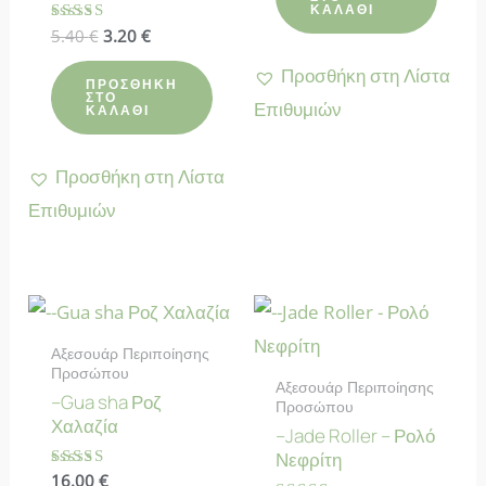
ΚΑΛΆΘΙ
Original
Η
Βαθμολογήθηκε
5.40
€
3.20
€
με
price
τρέχουσα
5.00
Προσθήκη στη Λίστα
was:
τιμή
από 5
ΠΡΟΣΘΉΚΗ
5.40 €.
είναι:
ΣΤΟ
Επιθυμιών
ΚΑΛΆΘΙ
3.20 €.
Προσθήκη στη Λίστα
Επιθυμιών
Αξεσουάρ Περιποίησης
Προσώπου
Αξεσουάρ Περιποίησης
–Gua sha Ροζ
Προσώπου
Χαλαζία
–Jade Roller – Ρολό
Νεφρίτη
Βαθμολογήθηκε
16.00
€