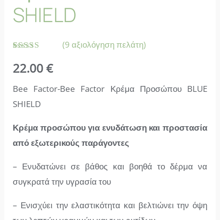
SHIELD
(
9
αξιολόγηση πελάτη)
Βαθμολογήθηκε
9
22.00
€
με
4.78
από 5 με
βάση
Bee Factor-Bee Factor Κρέμα Προσώπου BLUE
βαθμολογία
πελάτη
SHIELD
Κρέμα προσώπου για ενυδάτωση και προστασία
από εξωτερικούς παράγοντες
– Ε
νυδατώνει σε βάθος και βοηθά το δέρμα να
συγκρατά την υγρασία του
– Ε
νισχύει την ελαστικότητα και βελτιώνει την όψη