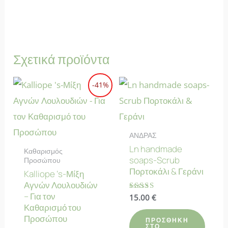
Σχετικά προϊόντα
-41%
ΑΝΔΡΑΣ
Ln handmade
Καθαρισμός
soaps-Scrub
Προσώπου
Πορτοκάλι & Γεράνι
Kalliope ‘s-Μίξη
Αγνών Λουλουδιών
– Για τον
Βαθμολογήθηκε
15.00
€
με
Καθαρισμό του
4.67
Προσώπου
από 5
ΠΡΟΣΘΉΚΗ
ΣΤΟ