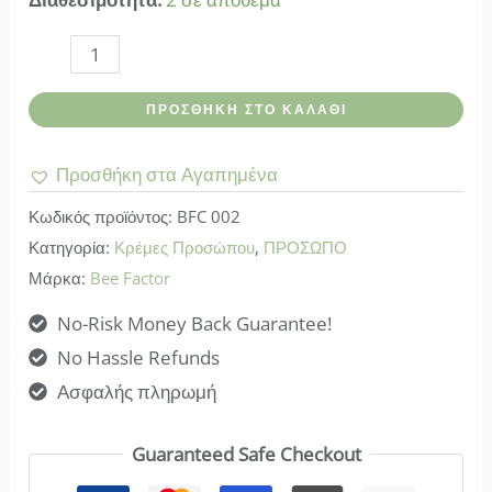
Bee
factor-
ΠΡΟΣΘΉΚΗ ΣΤΟ ΚΑΛΆΘΙ
Bee
Factor
Προσθήκη στα Αγαπημένα
Κρέμα
Κωδικός προϊόντος:
BFC 002
Προσώπου
Κατηγορία:
Κρέμες Προσώπου
,
ΠΡΟΣΩΠΟ
BLUE
Μάρκα:
Bee Factor
SHIELD
ποσότητα
No-Risk Money Back Guarantee!
No Hassle Refunds
Ασφαλής πληρωμή
Guaranteed Safe Checkout